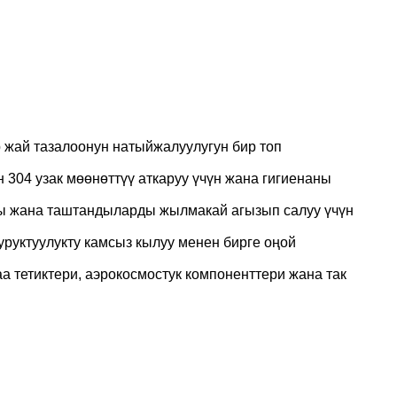
р жай тазалоонун натыйжалуулугун бир топ
н 304 узак мөөнөттүү аткаруу үчүн жана гигиенаны
ы жана таштандыларды жылмакай агызып салуу үчүн
уруктуулукту камсыз кылуу менен бирге оңой
аа тетиктери, аэрокосмостук компоненттери жана так