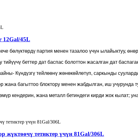
r 12Gal/45L
ече бөлүктөрдү партия менен тазалоо үчүн ылайыктуу, өнө
 тийүүчү беттер дат баспас болоттон жасалган дат баспага
йны- Күндүзгү тейлөөнү жөнөкөйлөтүп, саркынды суулард
өр жана багыттоо блоктору менен жабдылган, иш учурунда т
 көмүр кендерин, жана металл бетиндеги кирди жок кылат; ун
р жүктөөчү тетиктер үчүн 81Gal/306L