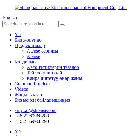
English
Үй
Биз жөнүндө
Продукциялар
Atense сериясы
Atense
Колдонмо
Авто тетиктерин тазалоо
Тейлөө өнөр жайы
Кайра иштетүү өнөр жайы
Common Problem
Videos
Жаңылыктар
Биз менен байланышыңыз
amy.xu@shtense.com
+86 21 69968288
+86 21 69968290
Үй