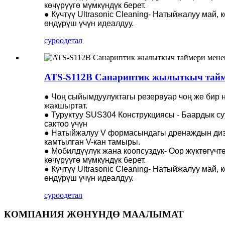
көчүрүүгө мүмкүндүк берет.
● Күчтүү Ultrasonic Cleaning- Натыйжалуу май,
өндүрүш үчүн идеалдуу.
суроо
детал
ATS-S112B Санариптик жылыткыч тайме
● Чоң сыйымдуулуктагы резервуар чоң же бир н
жакшыртат.
● Туруктуу SUS304 Конструкциясы - Баардык суу
сактоо үчүн
● Натыйжалуу V формасындагы дренаждын диза
камтылган V-кан тамыры.
● Мобилдүүлүк жана коопсуздук- Оор жүктөгүчт
көчүрүүгө мүмкүндүк берет.
● Күчтүү Ultrasonic Cleaning- Натыйжалуу май,
өндүрүш үчүн идеалдуу.
суроо
детал
КОМПАНИЯ ЖӨНҮНДӨ МААЛЫМАТ