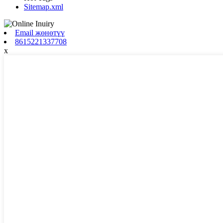
Sitemap.xml
Email жөнөтүү
8615221337708
x