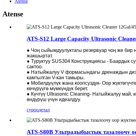
Atense
Atense
ATS-S12 Large Capacity Ultrasonic Cleane
● Чоң сыйымдуулуктагы резервуар чоң же бир н
жакшыртат.
● Туруктуу SUS304 Конструкциясы - Баардык суу
сактоо.
● Натыйжалуу V формасындагы дренаждын диза
камтылган V-кан тамыры.
● Мобилдүүлүк жана коопсуздук- Оор жүктөгүчт
көчүрүүгө мүмкүндүк берет.
● Күчтүү Ultrasonic Cleaning- Натыйжалуу май,
өндүрүш үчүн идеалдуу.
суроо
детал
ATS-S80B Ультрадыбыстык тазалоочу оо