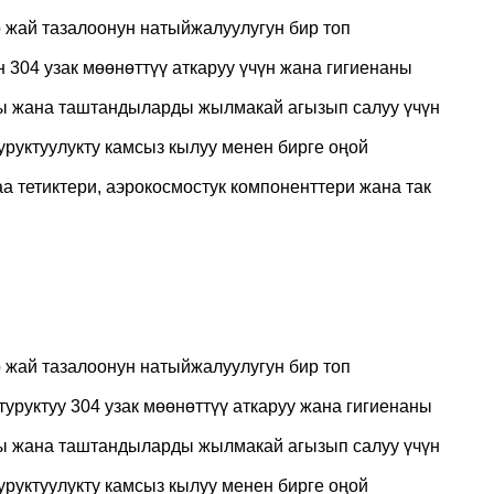
р жай тазалоонун натыйжалуулугун бир топ
н 304 узак мөөнөттүү аткаруу үчүн жана гигиенаны
ы жана таштандыларды жылмакай агызып салуу үчүн
уруктуулукту камсыз кылуу менен бирге оңой
аа тетиктери, аэрокосмостук компоненттери жана так
р жай тазалоонун натыйжалуулугун бир топ
туруктуу 304 узак мөөнөттүү аткаруу жана гигиенаны
ы жана таштандыларды жылмакай агызып салуу үчүн
уруктуулукту камсыз кылуу менен бирге оңой