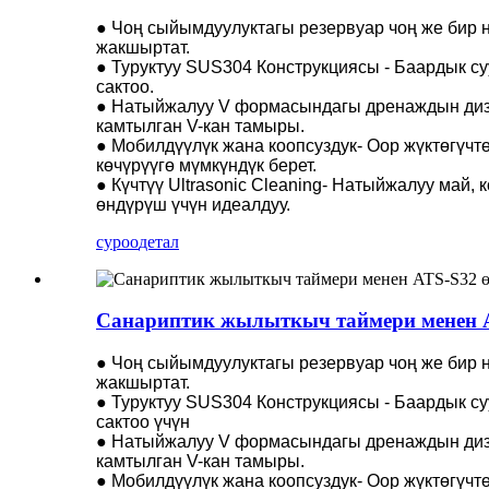
● Чоң сыйымдуулуктагы резервуар чоң же бир н
жакшыртат.
● Туруктуу SUS304 Конструкциясы - Баардык суу
сактоо.
● Натыйжалуу V формасындагы дренаждын диза
камтылган V-кан тамыры.
● Мобилдүүлүк жана коопсуздук- Оор жүктөгүчт
көчүрүүгө мүмкүндүк берет.
● Күчтүү Ultrasonic Cleaning- Натыйжалуу май,
өндүрүш үчүн идеалдуу.
суроо
детал
Санариптик жылыткыч таймери менен A
● Чоң сыйымдуулуктагы резервуар чоң же бир н
жакшыртат.
● Туруктуу SUS304 Конструкциясы - Баардык суу
сактоо үчүн
● Натыйжалуу V формасындагы дренаждын диза
камтылган V-кан тамыры.
● Мобилдүүлүк жана коопсуздук- Оор жүктөгүчт