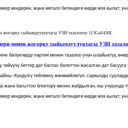
 көмүр кендерин, жана металл бетиндеги кирди жок кылат; ун
ри менен жогорку сыйымдуулуктагы УЗИ тазало
ече бөлүктөрдү партия менен тазалоо үчүн ылайыктуу, өнө
 тийүүчү беттер дат баспас болоттон жасалган дат басууга 
йны- Күндүзгү тейлөөнү жөнөкөйлөтүп, саркынды суулард
өр жана багыттоо блоктору менен жабдылган, иш учурунда т
 көмүр кендерин, жана металл бетиндеги кирди жок кылат; ун