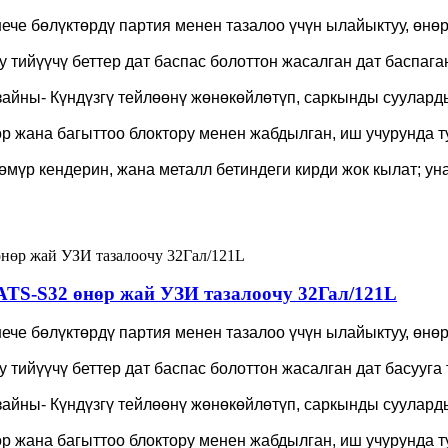
ече бөлүктөрдү партия менен тазалоо үчүн ылайыктуу, өнө
 тийүүчү беттер дат баспас болоттон жасалган дат баспага
йны- Күндүзгү тейлөөнү жөнөкөйлөтүп, саркынды суулард
өр жана багыттоо блоктору менен жабдылган, иш учурунда т
 көмүр кендерин, жана металл бетиндеги кирди жок кылат; ун
TS-S32 өнөр жай УЗИ тазалоочу 32Гал/121L
ече бөлүктөрдү партия менен тазалоо үчүн ылайыктуу, өнө
 тийүүчү беттер дат баспас болоттон жасалган дат басууга 
йны- Күндүзгү тейлөөнү жөнөкөйлөтүп, саркынды суулард
өр жана багыттоо блоктору менен жабдылган, иш учурунда т