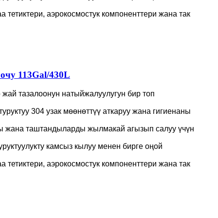
аа тетиктери, аэрокосмостук компоненттери жана так
очу 113Gal/430L
р жай тазалоонун натыйжалуулугун бир топ
туруктуу 304 узак мөөнөттүү аткаруу жана гигиенаны
ы жана таштандыларды жылмакай агызып салуу үчүн
уруктуулукту камсыз кылуу менен бирге оңой
аа тетиктери, аэрокосмостук компоненттери жана так