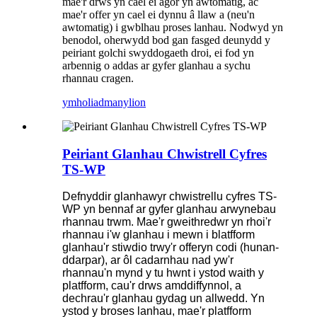
mae'r drws yn cael ei agor yn awtomatig, ac
mae'r offer yn cael ei dynnu â llaw a (neu'n
awtomatig) i gwblhau proses lanhau. Nodwyd yn
benodol, oherwydd bod gan fasged deunydd y
peiriant golchi swyddogaeth droi, ei fod yn
arbennig o addas ar gyfer glanhau a sychu
rhannau cragen.
ymholiad
manylion
Peiriant Glanhau Chwistrell Cyfres
TS-WP
Defnyddir glanhawyr chwistrellu cyfres TS-
WP yn bennaf ar gyfer glanhau arwynebau
rhannau trwm. Mae'r gweithredwr yn rhoi'r
rhannau i'w glanhau i mewn i blatfform
glanhau'r stiwdio trwy'r offeryn codi (hunan-
ddarpar), ar ôl cadarnhau nad yw'r
rhannau'n mynd y tu hwnt i ystod waith y
platfform, cau'r drws amddiffynnol, a
dechrau'r glanhau gydag un allwedd. Yn
ystod y broses lanhau, mae'r platfform