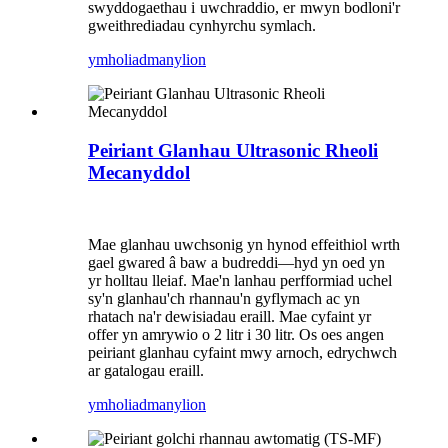
swyddogaethau i uwchraddio, er mwyn bodloni'r
gweithrediadau cynhyrchu symlach.
ymholiad
manylion
Peiriant Glanhau Ultrasonic Rheoli
Mecanyddol
Mae glanhau uwchsonig yn hynod effeithiol wrth
gael gwared â baw a budreddi—hyd yn oed yn
yr holltau lleiaf. Mae'n lanhau perfformiad uchel
sy'n glanhau'ch rhannau'n gyflymach ac yn
rhatach na'r dewisiadau eraill. Mae cyfaint yr
offer yn amrywio o 2 litr i 30 litr. Os oes angen
peiriant glanhau cyfaint mwy arnoch, edrychwch
ar gatalogau eraill.
ymholiad
manylion