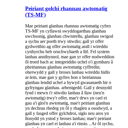
Peiriant golchi rhannau awtomatig
(TS-MF)
Mae peiriant glanhau rhannau awtomatig cyfres
TS-MF yn cyflawni swyddogaethau glanhau
uwchsonig, glanhau chwistrellu, glanhau swigod
a sychu aer poeth trwy stiwdio; gall yr offer
gydweithio ag offer awtomatig arall i wireddu
cynhyrchu heb oruchwyliaeth a llif. Fel system
lanhau annibynnol, mae gan yr offer nodweddion
ôl troed bach ac integreiddio uchel o'i gymharu â
pheiriannau glanhau awtomatig cyffredin;
oherwydd y gall y broses lanhau wireddu hidlo
ar-lein, mae gan y gyfres hon o beiriannau
glanhau lendid uchel a bywyd gwasanaeth hir o
gyfryngau glanhau. arbenigedd. Gall y deunydd
fynd i mewn i'r stiwdio lanhau â llaw (neu'n
awtomatig) trwy'r offer, mae'r drws yn cael ei
gau a'i gloi'n awtomatig, mae'r peiriant glanhau
yn dechrau rhedeg yn ôl y rhaglen a osodwyd, a
gall y fasged offer gylchdroi, siglo neu aros yn
llonydd yn ystod y broses lanhau; mae'r peiriant
glanhau yn cael ei lanhau a'i rinsio. , Ar ôl sychu,