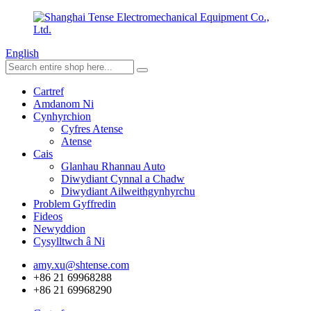
English
Cartref
Amdanom Ni
Cynhyrchion
Cyfres Atense
Atense
Cais
Glanhau Rhannau Auto
Diwydiant Cynnal a Chadw
Diwydiant Ailweithgynhyrchu
Problem Gyffredin
Fideos
Newyddion
Cysylltwch â Ni
amy.xu@shtense.com
+86 21 69968288
+86 21 69968290