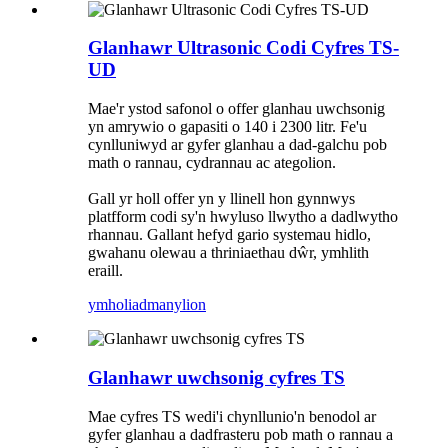
Glanhawr Ultrasonic Codi Cyfres TS-
UD
Mae'r ystod safonol o offer glanhau uwchsonig
yn amrywio o gapasiti o 140 i 2300 litr. Fe'u
cynlluniwyd ar gyfer glanhau a dad-galchu pob
math o rannau, cydrannau ac ategolion.
Gall yr holl offer yn y llinell hon gynnwys
platfform codi sy'n hwyluso llwytho a dadlwytho
rhannau. Gallant hefyd gario systemau hidlo,
gwahanu olewau a thriniaethau dŵr, ymhlith
eraill.
ymholiad
manylion
Glanhawr uwchsonig cyfres TS
Mae cyfres TS wedi'i chynllunio'n benodol ar
gyfer glanhau a dadfrasteru pob math o rannau a