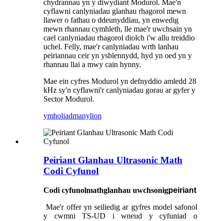
chydrannau yn y diwydiant Modurol. Mae'n
cyflawni canlyniadau glanhau rhagorol mewn
llawer o fathau o ddeunyddiau, yn enwedig
mewn rhannau cymhleth, lle mae'r uwchsain yn
cael canlyniadau rhagorol diolch i'w allu treiddio
uchel. Felly, mae'r canlyniadau wrth lanhau
peiriannau ceir yn ysblennydd, hyd yn oed yn y
rhannau llai a mwy cain hynny.
Mae ein cyfres Modurol yn defnyddio amledd 28
kHz sy'n cyflawni'r canlyniadau gorau ar gyfer y
Sector Modurol.
ymholiad
manylion
Peiriant Glanhau Ultrasonic Math
Codi Cyfunol
Codi cyfunol
math
glanhau uwchsonig
peiriant
Mae'r offer yn seiliedig ar gyfres model safonol
y cwmni TS-UD i wneud y cyfuniad o