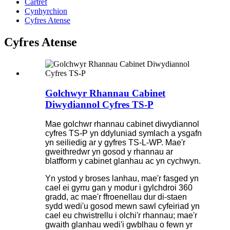
Cartref
Cynhyrchion
Cyfres Atense
Cyfres Atense
Golchwyr Rhannau Cabinet
Diwydiannol Cyfres TS-P
Mae golchwr rhannau cabinet diwydiannol
cyfres TS-P yn ddyluniad symlach a ysgafn
yn seiliedig ar y gyfres TS-L-WP. Mae'r
gweithredwr yn gosod y rhannau ar
blatfform y cabinet glanhau ac yn cychwyn.
Yn ystod y broses lanhau, mae'r fasged yn
cael ei gyrru gan y modur i gylchdroi 360
gradd, ac mae'r ffroenellau dur di-staen
sydd wedi'u gosod mewn sawl cyfeiriad yn
cael eu chwistrellu i olchi'r rhannau; mae'r
gwaith glanhau wedi'i gwblhau o fewn yr