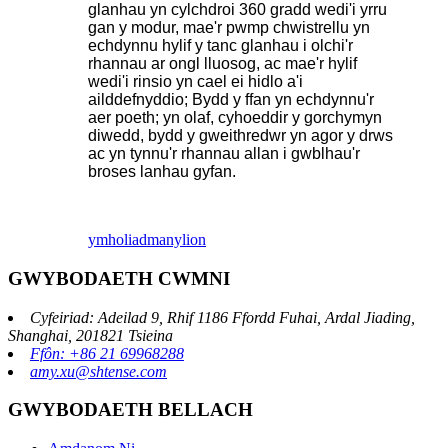
glanhau yn cylchdroi 360 gradd wedi'i yrru
gan y modur, mae'r pwmp chwistrellu yn
echdynnu hylif y tanc glanhau i olchi'r
rhannau ar ongl lluosog, ac mae'r hylif
wedi'i rinsio yn cael ei hidlo a'i
ailddefnyddio; Bydd y ffan yn echdynnu'r
aer poeth; yn olaf, cyhoeddir y gorchymyn
diwedd, bydd y gweithredwr yn agor y drws
ac yn tynnu'r rhannau allan i gwblhau'r
broses lanhau gyfan.
ymholiad
manylion
GWYBODAETH CWMNI
Cyfeiriad: Adeilad 9, Rhif 1186 Ffordd Fuhai, Ardal Jiading,
Shanghai, 201821 Tsieina
Ffôn: +86 21 69968288
amy.xu@shtense.com
GWYBODAETH BELLACH