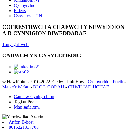
Amdanom Ni
Cynhyrchion
Fideos
Cysylltwch â Ni
COFRESTRWCH A CHAFWCH Y NEWYDDION
A'R CYNNIGION DIWEDDARAF
Tanysgrifiwch
CADWCH YN GYSYLLTIEDIG
© Hawlfraint - 2010-2022: Cedwir Pob Hawl.
Cynhyrchion Poeth
-
Map o'r Wefan
-
BLOG GORAU
-
CHWILIAD UCHAF
Canllaw Cynhyrchion
Tagiau Poeth
Map safle.xml
Anfon E-bost
8615221337708