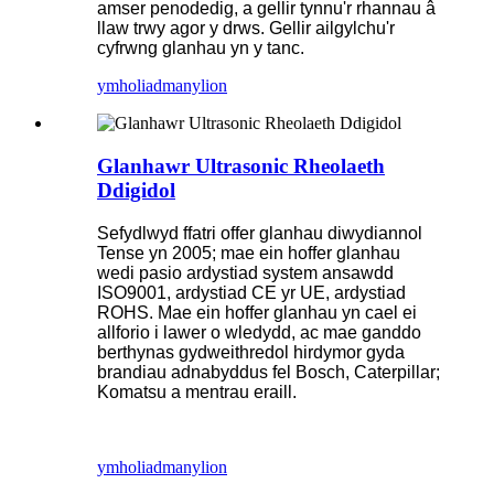
amser penodedig, a gellir tynnu'r rhannau â
llaw trwy agor y drws. Gellir ailgylchu'r
cyfrwng glanhau yn y tanc.
ymholiad
manylion
Glanhawr Ultrasonic Rheolaeth
Ddigidol
Sefydlwyd ffatri offer glanhau diwydiannol
Tense yn 2005; mae ein hoffer glanhau
wedi pasio ardystiad system ansawdd
ISO9001, ardystiad CE yr UE, ardystiad
ROHS. Mae ein hoffer glanhau yn cael ei
allforio i lawer o wledydd, ac mae ganddo
berthynas gydweithredol hirdymor gyda
brandiau adnabyddus fel Bosch, Caterpillar;
Komatsu a mentrau eraill.
ymholiad
manylion