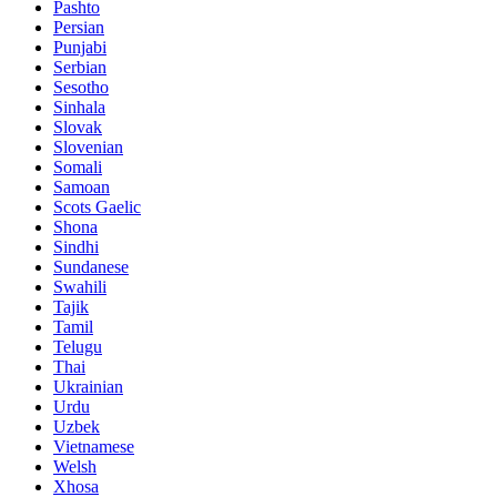
Pashto
Persian
Punjabi
Serbian
Sesotho
Sinhala
Slovak
Slovenian
Somali
Samoan
Scots Gaelic
Shona
Sindhi
Sundanese
Swahili
Tajik
Tamil
Telugu
Thai
Ukrainian
Urdu
Uzbek
Vietnamese
Welsh
Xhosa