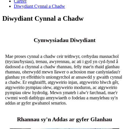
Cartref
Diwydiant Cynnal a Chadw
Diwydiant Cynnal a Chadw
Cymwysiadau Diwydiant
Mae proses cynnal a chadw ceir teithwyr, cerbydau masnachol
(tryciau/bysiau), trenau, awyrennau, ac ati i gyd yn cyd-fynd â
dadosod a chynnal a chadw rhannau, felly mae'n rhaid glanhau
rhannau, oherwydd mewn llawer o achosion mae canlyniadau'r
glanhau yn effeithio'n uniongyrchol ar ansawdd y gwaith cynnal
a chadw. Er enghraifft, atgyweirio injan, atgyweirio blwch gêr,
atgyweirio pympiau olew, atgyweirio moduron, ac atgyweirio
pympiau olew hydrolig. Mewn ymateb i alw'r farchnad, mae'r
cwmni wedi datblygu amrywiaeth o fodelau a manylebau sy'n
addas ar gyfer gwahanol senarios.
Rhannau sy'n Addas ar gyfer Glanhau