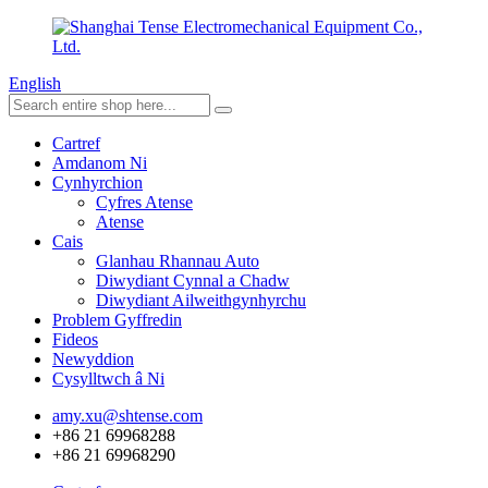
English
Cartref
Amdanom Ni
Cynhyrchion
Cyfres Atense
Atense
Cais
Glanhau Rhannau Auto
Diwydiant Cynnal a Chadw
Diwydiant Ailweithgynhyrchu
Problem Gyffredin
Fideos
Newyddion
Cysylltwch â Ni
amy.xu@shtense.com
+86 21 69968288
+86 21 69968290