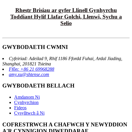
Rhestr Brisiau ar gyfer Llinell Gynhyrchu
Toddiant Hylif Llafar Golchi, Llenwi, Sychu a
Selio
GWYBODAETH CWMNI
Cyfeiriad: Adeilad 9, Rhif 1186 Ffordd Fuhai, Ardal Jiading,
Shanghai, 201821 Tsieina
Ffôn: +86 21 69968288
amy.xu@shtense.com
GWYBODAETH BELLACH
Amdanom Ni
Cynhyrchion
Fideos
Cysylltwch â Ni
COFRESTRWCH A CHAFWCH Y NEWYDDION
A'R CYNNIGION DIWEDDARAF