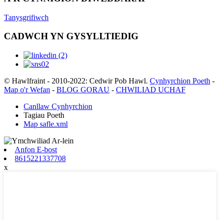
Tanysgrifiwch
CADWCH YN GYSYLLTIEDIG
© Hawlfraint - 2010-2022: Cedwir Pob Hawl.
Cynhyrchion Poeth
-
Map o'r Wefan
-
BLOG GORAU
-
CHWILIAD UCHAF
Canllaw Cynhyrchion
Tagiau Poeth
Map safle.xml
Anfon E-bost
8615221337708
x