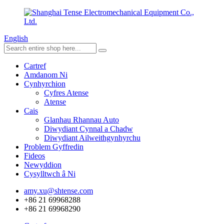
English
Cartref
Amdanom Ni
Cynhyrchion
Cyfres Atense
Atense
Cais
Glanhau Rhannau Auto
Diwydiant Cynnal a Chadw
Diwydiant Ailweithgynhyrchu
Problem Gyffredin
Fideos
Newyddion
Cysylltwch â Ni
amy.xu@shtense.com
+86 21 69968288
+86 21 69968290