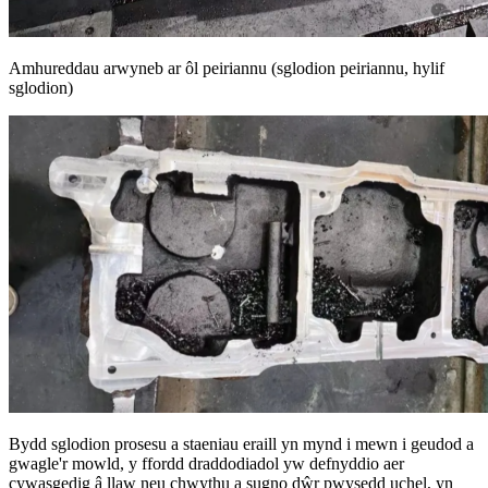
Amhureddau arwyneb ar ôl peiriannu (sglodion peiriannu, hylif
sglodion)
Bydd sglodion prosesu a staeniau eraill yn mynd i mewn i geudod a
gwagle'r mowld, y ffordd draddodiadol yw defnyddio aer
cywasgedig â llaw neu chwythu a sugno dŵr pwysedd uchel, yn