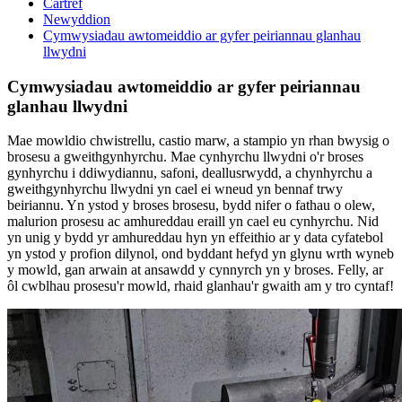
Cartref
Newyddion
Cymwysiadau awtomeiddio ar gyfer peiriannau glanhau
llwydni
Cymwysiadau awtomeiddio ar gyfer peiriannau
glanhau llwydni
Mae mowldio chwistrellu, castio marw, a stampio yn rhan bwysig o
brosesu a gweithgynhyrchu. Mae cynhyrchu llwydni o'r broses
gynhyrchu i ddiwydiannu, safoni, deallusrwydd, a chynhyrchu a
gweithgynhyrchu llwydni yn cael ei wneud yn bennaf trwy
beiriannu. Yn ystod y broses brosesu, bydd nifer o fathau o olew,
malurion prosesu ac amhureddau eraill yn cael eu cynhyrchu. Nid
yn unig y bydd yr amhureddau hyn yn effeithio ar y data cyfatebol
yn ystod y profion dilynol, ond byddant hefyd yn glynu wrth wyneb
y mowld, gan arwain at ansawdd y cynnyrch yn y broses. Felly, ar
ôl cwblhau prosesu'r mowld, rhaid glanhau'r gwaith am y tro cyntaf!