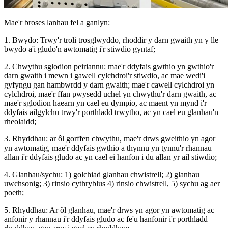
Mae'r broses lanhau fel a ganlyn:
1. Bwydo: Trwy'r troli trosglwyddo, rhoddir y darn gwaith yn y lle
bwydo a'i gludo'n awtomatig i'r stiwdio gyntaf;
2. Chwythu sglodion peiriannu: mae'r ddyfais gwthio yn gwthio'r
darn gwaith i mewn i gawell cylchdroi'r stiwdio, ac mae wedi'i
gyfyngu gan hambwrdd y darn gwaith; mae'r cawell cylchdroi yn
cylchdroi, mae'r ffan pwysedd uchel yn chwythu'r darn gwaith, ac
mae'r sglodion haearn yn cael eu dympio, ac maent yn mynd i'r
ddyfais ailgylchu trwy'r porthladd trwytho, ac yn cael eu glanhau'n
rheolaidd;
3. Rhyddhau: ar ôl gorffen chwythu, mae'r drws gweithio yn agor
yn awtomatig, mae'r ddyfais gwthio a thynnu yn tynnu'r rhannau
allan i'r ddyfais gludo ac yn cael ei hanfon i du allan yr ail stiwdio;
4. Glanhau/sychu: 1) golchiad glanhau chwistrell; 2) glanhau
uwchsonig; 3) rinsio cythryblus 4) rinsio chwistrell, 5) sychu ag aer
poeth;
5. Rhyddhau: Ar ôl glanhau, mae'r drws yn agor yn awtomatig ac
anfonir y rhannau i'r ddyfais gludo ac fe'u hanfonir i'r porthladd