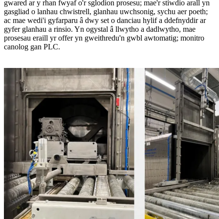
gwared ar y rhan fwyaf o'r sglodion prosesu; mae'r stiwdio arall yn
gasgliad o lanhau chwistrell, glanhau uwchsonig, sychu aer poeth;
ac mae wedi'i gyfarparu â dwy set o danciau hylif a ddefnyddir ar
gyfer glanhau a rinsio. Yn ogystal â llwytho a dadlwytho, mae
prosesau eraill yr offer yn gweithredu'n gwbl awtomatig; monitro
canolog gan PLC.