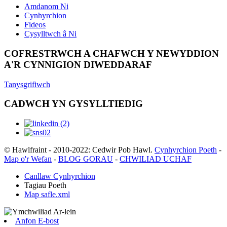
Amdanom Ni
Cynhyrchion
Fideos
Cysylltwch â Ni
COFRESTRWCH A CHAFWCH Y NEWYDDION
A'R CYNNIGION DIWEDDARAF
Tanysgrifiwch
CADWCH YN GYSYLLTIEDIG
© Hawlfraint - 2010-2022: Cedwir Pob Hawl.
Cynhyrchion Poeth
-
Map o'r Wefan
-
BLOG GORAU
-
CHWILIAD UCHAF
Canllaw Cynhyrchion
Tagiau Poeth
Map safle.xml
Anfon E-bost