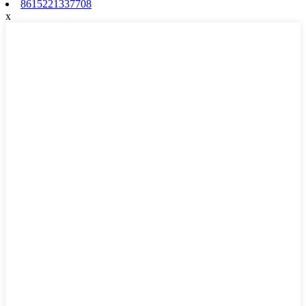
8615221337708
x