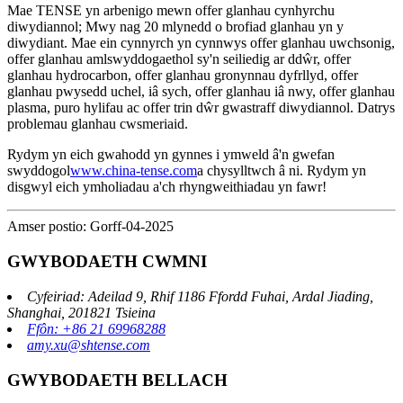
Mae TENSE yn arbenigo mewn offer glanhau cynhyrchu
diwydiannol; Mwy nag 20 mlynedd o brofiad glanhau yn y
diwydiant. Mae ein cynnyrch yn cynnwys offer glanhau uwchsonig,
offer glanhau amlswyddogaethol sy'n seiliedig ar ddŵr, offer
glanhau hydrocarbon, offer glanhau gronynnau dyfrllyd, offer
glanhau pwysedd uchel, iâ sych, offer glanhau iâ nwy, offer glanhau
plasma, puro hylifau ac offer trin dŵr gwastraff diwydiannol. Datrys
problemau glanhau cwsmeriaid.
Rydym yn eich gwahodd yn gynnes i ymweld â'n gwefan
swyddogol
www.china-tense.com
a chysylltwch â ni. Rydym yn
disgwyl eich ymholiadau a'ch rhyngweithiadau yn fawr!
Amser postio: Gorff-04-2025
GWYBODAETH CWMNI
Cyfeiriad: Adeilad 9, Rhif 1186 Ffordd Fuhai, Ardal Jiading,
Shanghai, 201821 Tsieina
Ffôn: +86 21 69968288
amy.xu@shtense.com
GWYBODAETH BELLACH