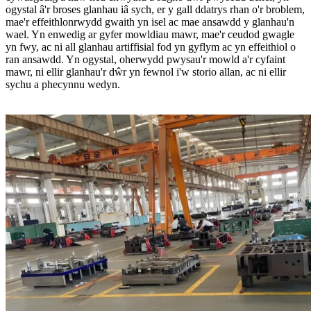
ogystal â'r broses glanhau iâ sych, er y gall ddatrys rhan o'r broblem,
mae'r effeithlonrwydd gwaith yn isel ac mae ansawdd y glanhau'n
wael. Yn enwedig ar gyfer mowldiau mawr, mae'r ceudod gwagle
yn fwy, ac ni all glanhau artiffisial fod yn gyflym ac yn effeithiol o
ran ansawdd. Yn ogystal, oherwydd pwysau'r mowld a'r cyfaint
mawr, ni ellir glanhau'r dŵr yn fewnol i'w storio allan, ac ni ellir
sychu a phecynnu wedyn.