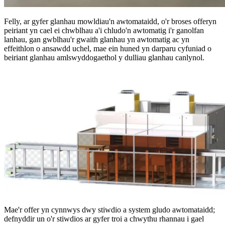
Felly, ar gyfer glanhau mowldiau'n awtomataidd, o'r broses offeryn
peiriant yn cael ei chwblhau a'i chludo'n awtomatig i'r ganolfan
lanhau, gan gwblhau'r gwaith glanhau yn awtomatig ac yn
effeithlon o ansawdd uchel, mae ein huned yn darparu cyfuniad o
beiriant glanhau amlswyddogaethol y dulliau glanhau canlynol.
Mae'r offer yn cynnwys dwy stiwdio a system gludo awtomataidd;
defnyddir un o'r stiwdios ar gyfer troi a chwythu rhannau i gael