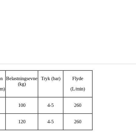
on
Belastningsevne
Tryk (bar)
Flyde
(kg)
mm)
(L/min)
100
4-5
260
120
4-5
260