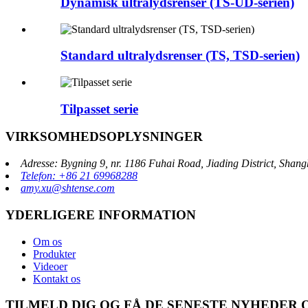
Dynamisk ultralydsrenser (TS-UD-serien)
Standard ultralydsrenser (TS, TSD-serien)
Tilpasset serie
VIRKSOMHEDSOPLYSNINGER
Adresse: Bygning 9, nr. 1186 Fuhai Road, Jiading District, Shan
Telefon: +86 21 69968288
amy.xu@shtense.com
YDERLIGERE INFORMATION
Om os
Produkter
Videoer
Kontakt os
TILMELD DIG OG FÅ DE SENESTE NYHEDER 