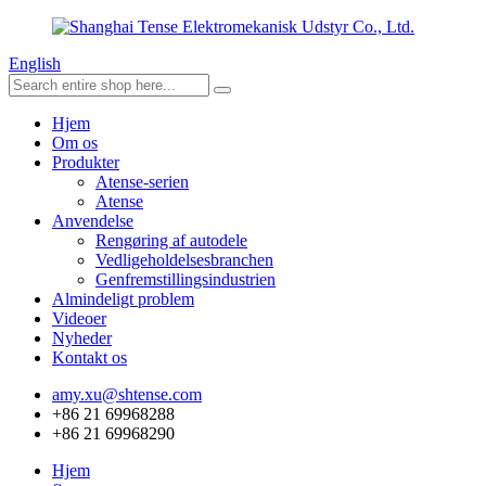
English
Hjem
Om os
Produkter
Atense-serien
Atense
Anvendelse
Rengøring af autodele
Vedligeholdelsesbranchen
Genfremstillingsindustrien
Almindeligt problem
Videoer
Nyheder
Kontakt os
amy.xu@shtense.com
+86 21 69968288
+86 21 69968290
Hjem