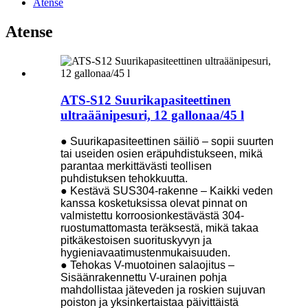
Atense
Atense
ATS-S12 Suurikapasiteettinen
ultraäänipesuri, 12 gallonaa/45 l
● Suurikapasiteettinen säiliö – sopii suurten
tai useiden osien eräpuhdistukseen, mikä
parantaa merkittävästi teollisen
puhdistuksen tehokkuutta.
● Kestävä SUS304-rakenne – Kaikki veden
kanssa kosketuksissa olevat pinnat on
valmistettu korroosionkestävästä 304-
ruostumattomasta teräksestä, mikä takaa
pitkäkestoisen suorituskyvyn ja
hygieniavaatimustenmukaisuuden.
● Tehokas V-muotoinen salaojitus –
Sisäänrakennettu V-urainen pohja
mahdollistaa jäteveden ja roskien sujuvan
poiston ja yksinkertaistaa päivittäistä