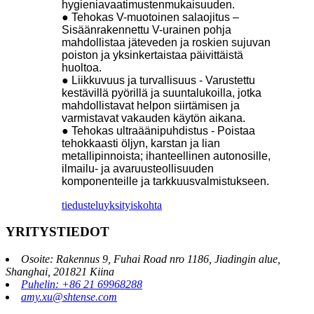
hygieniavaatimustenmukaisuuden.
● Tehokas V-muotoinen salaojitus –
Sisäänrakennettu V-urainen pohja
mahdollistaa jäteveden ja roskien sujuvan
poiston ja yksinkertaistaa päivittäistä
huoltoa.
● Liikkuvuus ja turvallisuus - Varustettu
kestävillä pyörillä ja suuntalukoilla, jotka
mahdollistavat helpon siirtämisen ja
varmistavat vakauden käytön aikana.
● Tehokas ultraäänipuhdistus - Poistaa
tehokkaasti öljyn, karstan ja lian
metallipinnoista; ihanteellinen autonosille,
ilmailu- ja avaruusteollisuuden
komponenteille ja tarkkuusvalmistukseen.
tiedustelu
yksityiskohta
YRITYSTIEDOT
Osoite: Rakennus 9, Fuhai Road nro 1186, Jiadingin alue,
Shanghai, 201821 Kiina
Puhelin: +86 21 69968288
amy.xu@shtense.com