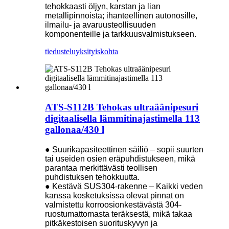
tehokkaasti öljyn, karstan ja lian
metallipinnoista; ihanteellinen autonosille,
ilmailu- ja avaruusteollisuuden
komponenteille ja tarkkuusvalmistukseen.
tiedustelu
yksityiskohta
ATS-S112B Tehokas ultraäänipesuri
digitaalisella lämmitinajastimella 113
gallonaa/430 l
● Suurikapasiteettinen säiliö – sopii suurten
tai useiden osien eräpuhdistukseen, mikä
parantaa merkittävästi teollisen
puhdistuksen tehokkuutta.
● Kestävä SUS304-rakenne – Kaikki veden
kanssa kosketuksissa olevat pinnat on
valmistettu korroosionkestävästä 304-
ruostumattomasta teräksestä, mikä takaa
pitkäkestoisen suorituskyvyn ja