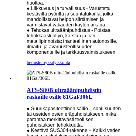
huoltoa.
● Liikkuvuus ja turvallisuus - Varustettu
kestävillä pyörillä ja suuntalukoilla, jotka
mahdollistavat helpon siirtämisen ja
varmistavat vakauden käytön aikana.
● Tehokas ultraäänipuhdistus - Poistaa
tehokkaasti öljyn, karstan ja lian
metallipinnoista; ihanteellinen autonosille,
ilmailu- ja avaruusteollisuuden
komponenteille ja tarkkuusvalmistukseen.
tiedustelu
yksityiskohta
ATS-S80B ultraäänipuhdistin
raskaille osille 81Gal/306L
● Suurikapasiteettinen säiliö – sopii suurten
tai useiden osien eräpuhdistukseen, mikä
parantaa merkittävästi teollisen
puhdistuksen tehokkuutta.
● Kestävä SUS304-rakenne – Kaikki veden
kanssa kosketuksissa olevat pinnat on