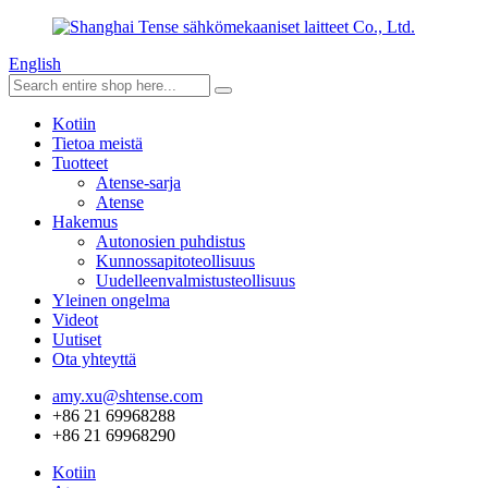
English
Kotiin
Tietoa meistä
Tuotteet
Atense-sarja
Atense
Hakemus
Autonosien puhdistus
Kunnossapitoteollisuus
Uudelleenvalmistusteollisuus
Yleinen ongelma
Videot
Uutiset
Ota yhteyttä
amy.xu@shtense.com
+86 21 69968288
+86 21 69968290
Kotiin