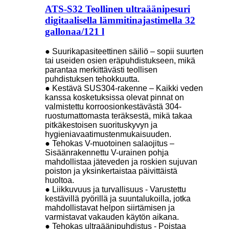
ATS-S32 Teollinen ultraäänipesuri
digitaalisella lämmitinajastimella 32
gallonaa/121 l
● Suurikapasiteettinen säiliö – sopii suurten
tai useiden osien eräpuhdistukseen, mikä
parantaa merkittävästi teollisen
puhdistuksen tehokkuutta.
● Kestävä SUS304-rakenne – Kaikki veden
kanssa kosketuksissa olevat pinnat on
valmistettu korroosionkestävästä 304-
ruostumattomasta teräksestä, mikä takaa
pitkäkestoisen suorituskyvyn ja
hygieniavaatimustenmukaisuuden.
● Tehokas V-muotoinen salaojitus –
Sisäänrakennettu V-urainen pohja
mahdollistaa jäteveden ja roskien sujuvan
poiston ja yksinkertaistaa päivittäistä
huoltoa.
● Liikkuvuus ja turvallisuus - Varustettu
kestävillä pyörillä ja suuntalukoilla, jotka
mahdollistavat helpon siirtämisen ja
varmistavat vakauden käytön aikana.
● Tehokas ultraäänipuhdistus - Poistaa