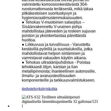
valmistettu korroosionkestävästä 304-
ruostumattomasta teräksestä, mikä takaa
pitkäkestoisen suorituskyvyn ja
hygieniavaatimustenmukaisuuden.
● Tehokas V-muotoinen salaojitus –
Sisäänrakennettu V-urainen pohja
mahdollistaa jäteveden ja roskien sujuvan
poiston ja yksinkertaistaa päivittäistä
huoltoa.
● Liikkuvuus ja turvallisuus - Varustettu
kestävillä pyörillä ja suuntalukoilla, jotka
mahdollistavat helpon siirtämisen ja
varmistavat vakauden käytön aikana.
● Tehokas ultraäänipuhdistus - Poistaa
tehokkaasti öljyn, karstan ja lian
metallipinnoista; ihanteellinen autonosille,
ilmailu- ja avaruusteollisuuden
komponenteille ja tarkkuusvalmistukseen.
tiedustelu
yksityiskohta