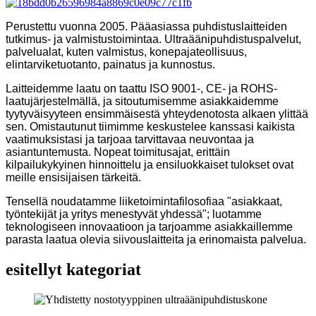
Perustettu vuonna 2005. Pääasiassa puhdistuslaitteiden
tutkimus- ja valmistustoimintaa. Ultraäänipuhdistuspalvelut,
palvelualat, kuten valmistus, konepajateollisuus,
elintarviketuotanto, painatus ja kunnostus.
Laitteidemme laatu on taattu ISO 9001-, CE- ja ROHS-
laatujärjestelmällä, ja sitoutumisemme asiakkaidemme
tyytyväisyyteen ensimmäisestä yhteydenotosta alkaen ylittää
sen. Omistautunut tiimimme keskustelee kanssasi kaikista
vaatimuksistasi ja tarjoaa tarvittavaa neuvontaa ja
asiantuntemusta. Nopeat toimitusajat, erittäin
kilpailukykyinen hinnoittelu ja ensiluokkaiset tulokset ovat
meille ensisijaisen tärkeitä.
Tensellä noudatamme liiketoimintafilosofiaa "asiakkaat,
työntekijät ja yritys menestyvät yhdessä"; luotamme
teknologiseen innovaatioon ja tarjoamme asiakkaillemme
parasta laatua olevia siivouslaitteita ja erinomaista palvelua.
esitellyt kategoriat