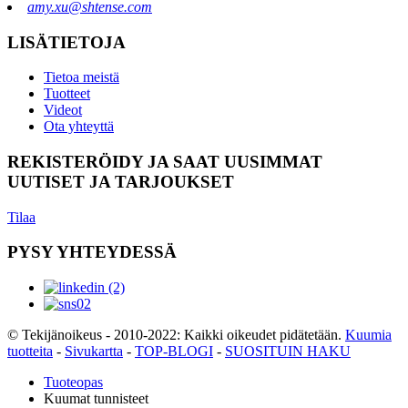
amy.xu@shtense.com
LISÄTIETOJA
Tietoa meistä
Tuotteet
Videot
Ota yhteyttä
REKISTERÖIDY JA SAAT UUSIMMAT
UUTISET JA TARJOUKSET
Tilaa
PYSY YHTEYDESSÄ
© Tekijänoikeus - 2010-2022: Kaikki oikeudet pidätetään.
Kuumia
tuotteita
-
Sivukartta
-
TOP-BLOGI
-
SUOSITUIN HAKU
Tuoteopas
Kuumat tunnisteet