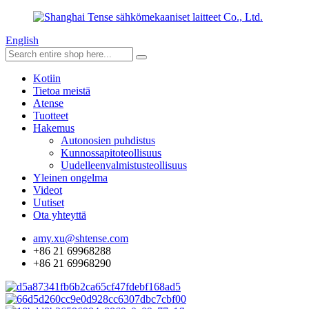
English
Kotiin
Tietoa meistä
Atense
Tuotteet
Hakemus
Autonosien puhdistus
Kunnossapitoteollisuus
Uudelleenvalmistusteollisuus
Yleinen ongelma
Videot
Uutiset
Ota yhteyttä
amy.xu@shtense.com
+86 21 69968288
+86 21 69968290