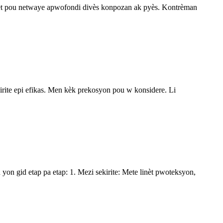
 fèt pou netwaye apwofondi divès konpozan ak pyès. Kontrèman
kirite epi efikas. Men kèk prekosyon pou w konsidere. Li
on gid etap pa etap: 1. Mezi sekirite: Mete linèt pwoteksyon,