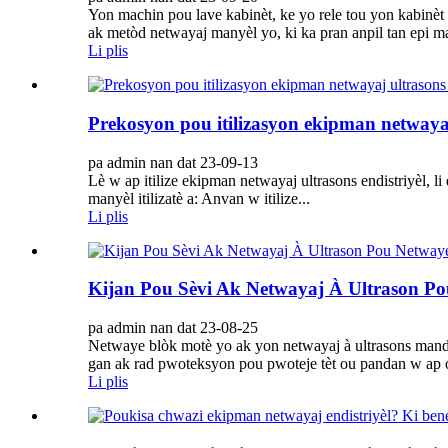
Yon machin pou lave kabinèt, ke yo rele tou yon kabinè
ak metòd netwayaj manyèl yo, ki ka pran anpil tan epi ma
Li plis
Prekosyon pou itilizasyon ekipman netwayaj
pa admin nan dat 23-09-13
Lè w ap itilize ekipman netwayaj ultrasons endistriyèl, 
manyèl itilizatè a: Anvan w itilize...
Li plis
Kijan Pou Sèvi Ak Netwayaj À Ultrason P
pa admin nan dat 23-08-25
Netwaye blòk motè yo ak yon netwayaj à ultrasons mande 
gan ak rad pwoteksyon pou pwoteje tèt ou pandan w ap o
Li plis