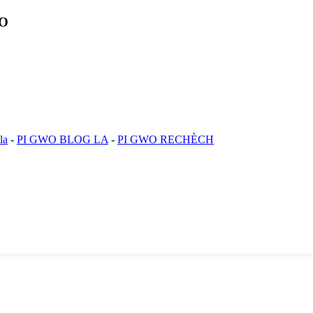
YO
la
-
PI GWO BLOG LA
-
PI GWO RECHÈCH