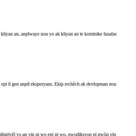
 kliyan an, anplwaye nou yo ak kliyan an te kominike fasafas
la epi li gen anpil eksperyans. Ekip rechèch ak devlopman nou
distriyèl yo ap vin pi wo epi pi wo, pwodiksyon pi pwòp vin