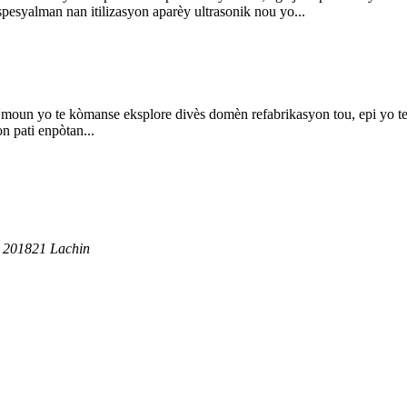
pesyalman nan itilizasyon aparèy ultrasonik nou yo...
oun yo te kòmanse eksplore divès domèn refabrikasyon tou, epi yo te rey
n pati enpòtan...
, 201821 Lachin