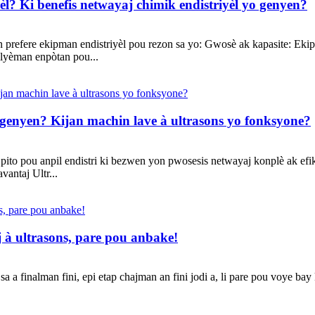
l? Ki benefis netwayaj chimik endistriyèl yo genyen?
 prefere ekipman endistriyèl pou rezon sa yo: Gwosè ak kapasite: Eki
kilyèman enpòtan pou...
 genyen? Kijan machin lave à ultrasons yo fonksyone?
 pito pou anpil endistri ki bezwen yon pwosesis netwayaj konplè ak efik
vantaj Ultr...
à ultrasons, pare pou anbake!
a finalman fini, epi etap chajman an fini jodi a, li pare pou voye bay