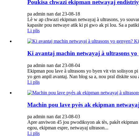
Poukisa chwazi ekipman netwayaj endistriyè
pa admin nan dat 23-08-18
Lè w ap chwazi ekipman netwayaj à ultrasons, yo souvan
kapasite pou netwaye atik ki pi gwo ak pi lou. Sa a pati
Li plis
Ki avantaj machin netwayaj à ultrasons yo
pa admin nan dat 23-08-04
Ekipman pou lave à ultrasons yo byen vit vin solisyon pi
yo gen anpil avantaj. Nan blog sa a, nou pral diskite sou a
Li plis
Machin pou lave pyès ak ekipman netwayaj 
pa admin nan dat 23-08-03
Apre anviwon 45 jou pwodiksyon ak tès, pakèt ekipman sa 
egou, ekipman espre, netwayaj ultrason...
Li plis