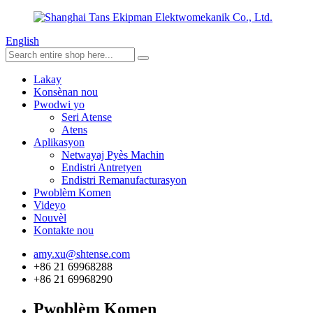
English
Lakay
Konsènan nou
Pwodwi yo
Seri Atense
Atens
Aplikasyon
Netwayaj Pyès Machin
Endistri Antretyen
Endistri Remanufacturasyon
Pwoblèm Komen
Videyo
Nouvèl
Kontakte nou
amy.xu@shtense.com
+86 21 69968288
+86 21 69968290
Pwoblèm Komen