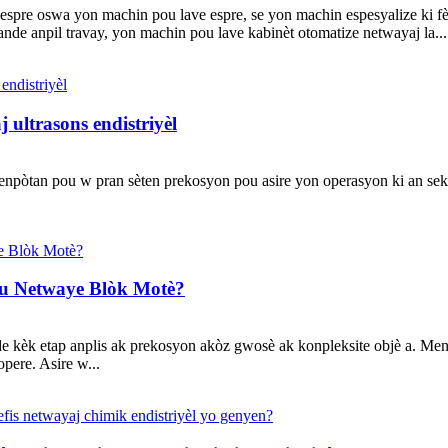
t espre oswa yon machin pou lave espre, se yon machin espesyalize ki
nde anpil travay, yon machin pou lave kabinèt otomatize netwayaj la...
 ultrasons endistriyèl
li enpòtan pou w pran sèten prekosyon pou asire yon operasyon ki an se
ou Netwaye Blòk Motè?
kèk etap anplis ak prekosyon akòz gwosè ak konpleksite objè a. Men y
pere. Asire w...