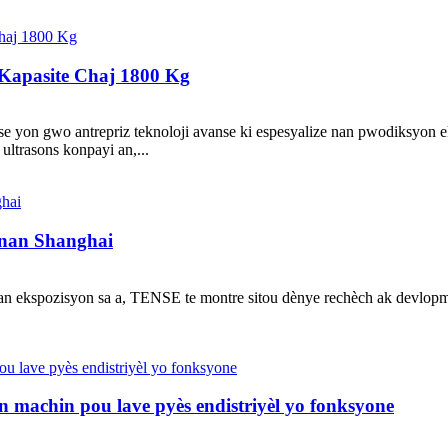
 Kapasite Chaj 1800 Kg
e yon gwo antrepriz teknoloji avanse ki espesyalize nan pwodiksyon 
ultrasons konpayi an,...
 nan Shanghai
dan ekspozisyon sa a, TENSE te montre sitou dènye rechèch ak devlop
n machin pou lave pyès endistriyèl yo fonksyone