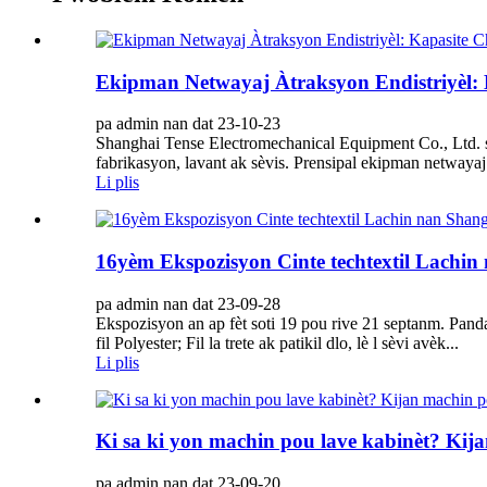
Ekipman Netwayaj Àtraksyon Endistriyèl:
pa admin nan dat 23-10-23
Shanghai Tense Electromechanical Equipment Co., Ltd. s
fabrikasyon, lavant ak sèvis. Prensipal ekipman netwayaj 
Li plis
16yèm Ekspozisyon Cinte techtextil Lachin
pa admin nan dat 23-09-28
Ekspozisyon an ap fèt soti 19 pou rive 21 septanm. Pan
fil Polyester; Fil la trete ak patikil dlo, lè l sèvi avèk...
Li plis
Ki sa ki yon machin pou lave kabinèt? Kija
pa admin nan dat 23-09-20