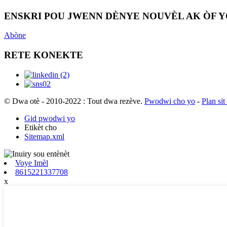
ENSKRI POU JWENN DÈNYE NOUVÈL AK ÒF 
Abòne
RETE KONEKTE
© Dwa otè - 2010-2022 : Tout dwa rezève.
Pwodwi cho yo
-
Plan sit 
Gid pwodwi yo
Etikèt cho
Sitemap.xml
Voye Imèl
8615221337708
x