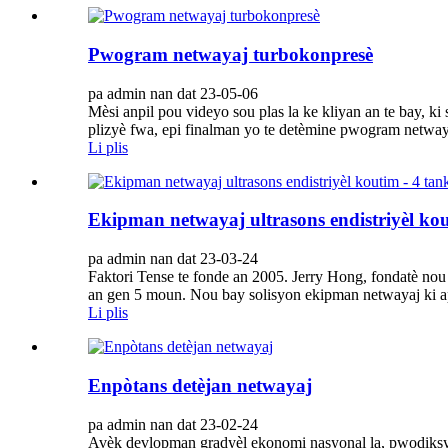
Pwogram netwayaj turbokonpresè
pa admin nan dat 23-05-06
Mèsi anpil pou videyo sou plas la ke kliyan an te bay, 
plizyè fwa, epi finalman yo te detèmine pwogram netwaya
Li plis
Ekipman netwayaj ultrasons endistriyèl kou
pa admin nan dat 23-03-24
Faktori Tense te fonde an 2005. Jerry Hong, fondatè nou 
an gen 5 moun. Nou bay solisyon ekipman netwayaj ki a
Li plis
Enpòtans detèjan netwayaj
pa admin nan dat 23-02-24
Avèk devlopman gradyèl ekonomi nasyonal la, pwodiksyon