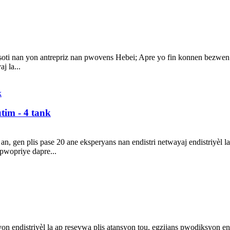
ki soti nan yon antrepriz nan pwovens Hebei; Apre yo fin konnen bezwen
j la...
tim - 4 tank
an, gen plis pase 20 ane eksperyans nan endistri netwayaj endistriyèl 
pwopriye dapre...
 endistriyèl la ap resevwa plis atansyon tou, egzijans pwodiksyon en