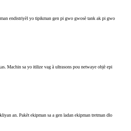
pman endistriyèl yo tipikman gen pi gwo gwosè tank ak pi gwo
as. Machin sa yo itilize vag à ultrasons pou netwaye objè epi
 kliyan an. Pakèt ekipman sa a gen ladan ekipman tretman dlo