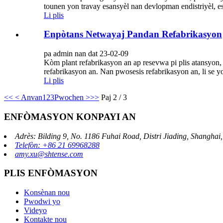
tounen yon travay esansyèl nan devlopman endistriyèl, es
Li plis
Enpòtans Netwayaj Pandan Refabrikasyon
pa admin nan dat 23-02-09
Kòm plant refabrikasyon an ap resevwa pi plis atansyon, m
refabrikasyon an. Nan pwosesis refabrikasyon an, li se yo
Li plis
<<
< Anvan
1
2
3
Pwochen >
>>
Paj 2 / 3
ENFÒMASYON KONPAYI AN
Adrès: Bilding 9, No. 1186 Fuhai Road, Distri Jiading, Shanghai
Telefòn: +86 21 69968288
amy.xu@shtense.com
PLIS ENFÒMASYON
Konsènan nou
Pwodwi yo
Videyo
Kontakte nou