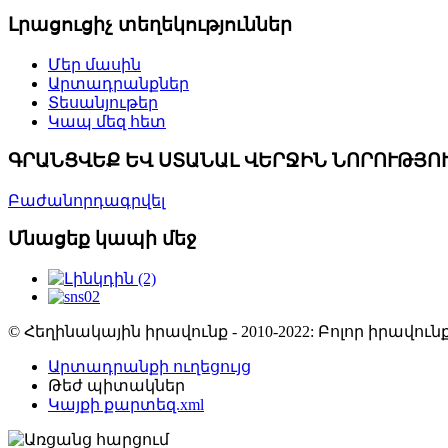
Լրացուցիչ տեղեկություններ
Մեր մասին
Արտադրանքներ
Տեսանյութեր
Կապ մեզ հետ
ԳՐԱՆՑՎԵՔ ԵՎ ՍՏԱՆԱԼ ՎԵՐՋԻՆ ՆՈՐՈՒԹՅՈ
Բաժանորդագրվել
Մնացեք կապի մեջ
© Հեղինակային իրավունք - 2010-2022: Բոլոր իրավ
Արտադրանքի ուղեցույց
Թեժ պիտակներ
Կայքի քարտեզ.xml