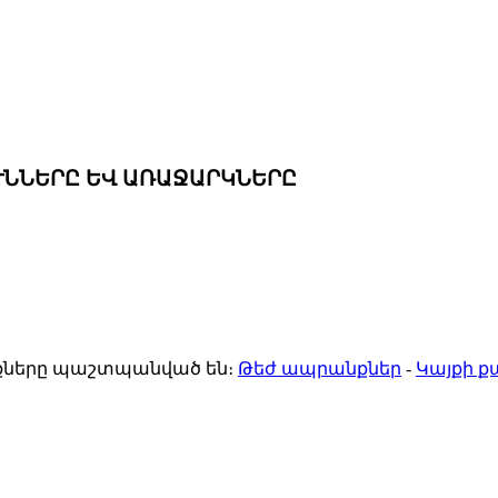
ՒՆՆԵՐԸ ԵՎ ԱՌԱՋԱՐԿՆԵՐԸ
ունքները պաշտպանված են։
Թեժ ապրանքներ
-
Կայքի 