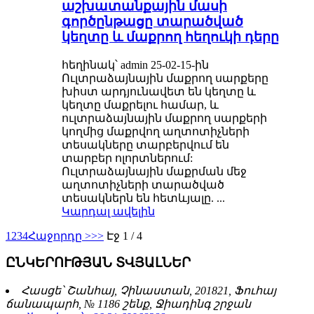
աշխատանքային մասի
գործընթացը տարածված
կեղտը և մաքրող հեղուկի դերը
հեղինակ՝ admin 25-02-15-ին
Ուլտրաձայնային մաքրող սարքերը
խիստ արդյունավետ են կեղտը և
կեղտը մաքրելու համար, և
ուլտրաձայնային մաքրող սարքերի
կողմից մաքրվող աղտոտիչների
տեսակները տարբերվում են
տարբեր ոլորտներում:
Ուլտրաձայնային մաքրման մեջ
աղտոտիչների տարածված
տեսակներն են հետևյալը. ...
Կարդալ ավելին
1
2
3
4
Հաջորդը >
>>
Էջ 1 / 4
ԸՆԿԵՐՈՒԹՅԱՆ ՏՎՅԱԼՆԵՐ
Հասցե՝ Շանհայ, Չինաստան, 201821, Ֆուհայ
ճանապարհ, № 1186 շենք, Ջիադինգ շրջան