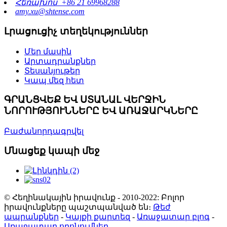
Հեռախոս՝ +86 21 69968288
amy.xu@shtense.com
Լրացուցիչ տեղեկություններ
Մեր մասին
Արտադրանքներ
Տեսանյութեր
Կապ մեզ հետ
ԳՐԱՆՑՎԵՔ ԵՎ ՍՏԱՆԱԼ ՎԵՐՋԻՆ
ՆՈՐՈՒԹՅՈՒՆՆԵՐԸ ԵՎ ԱՌԱՋԱՐԿՆԵՐԸ
Բաժանորդագրվել
Մնացեք կապի մեջ
© Հեղինակային իրավունք - 2010-2022: Բոլոր
իրավունքները պաշտպանված են։
Թեժ
ապրանքներ
-
Կայքի քարտեզ
-
Առաջատար բլոգ
-
Առաջատար որոնումներ