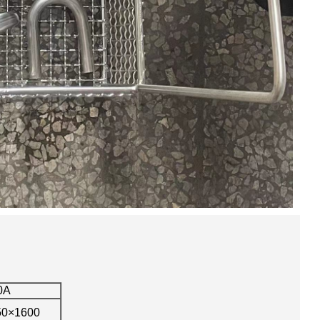
0A
50×1600