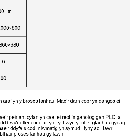
0 litr.
1000×800
860×680
16
200
'n araf yn y broses lanhau. Mae'r darn copr yn dangos ei
'r peiriant cyfan yn cael ei reoli'n ganolog gan PLC, a
d trwy'r offer codi, ac yn cychwyn yr offer glanhau gydag
ae'r ddyfais codi niwmatig yn symud i fyny ac i lawr i
gwblhau proses lanhau gyflawn.