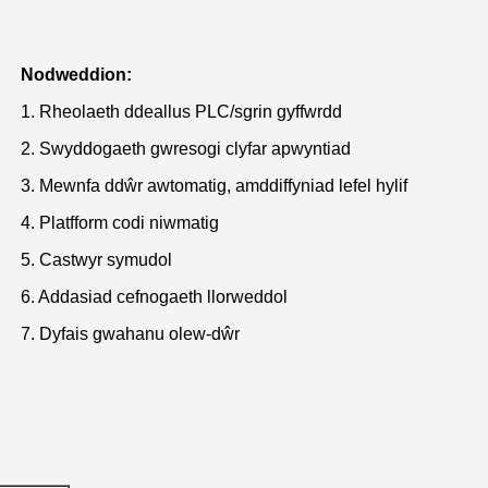
Nodweddion:
1. Rheolaeth ddeallus PLC/sgrin gyffwrdd
2. Swyddogaeth gwresogi clyfar apwyntiad
3. Mewnfa ddŵr awtomatig, amddiffyniad lefel hylif
4. Platfform codi niwmatig
5. Castwyr symudol
6. Addasiad cefnogaeth llorweddol
7. Dyfais gwahanu olew-dŵr