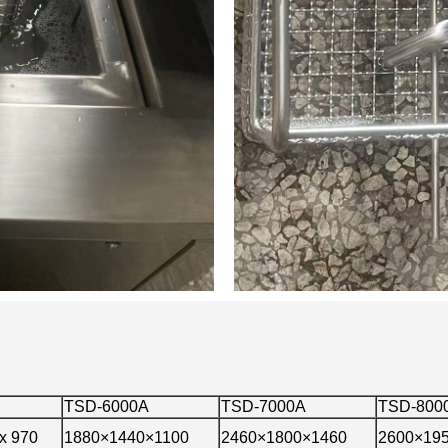
TSD-6000A
TSD-7000A
TSD-800
x 970
1880×1440×1100
2460×1800×1460
2600×19