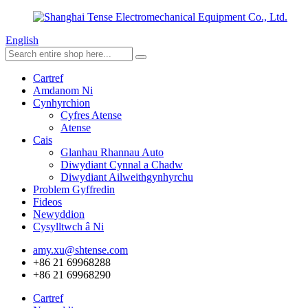
English
Cartref
Amdanom Ni
Cynhyrchion
Cyfres Atense
Atense
Cais
Glanhau Rhannau Auto
Diwydiant Cynnal a Chadw
Diwydiant Ailweithgynhyrchu
Problem Gyffredin
Fideos
Newyddion
Cysylltwch â Ni
amy.xu@shtense.com
+86 21 69968288
+86 21 69968290
Cartref