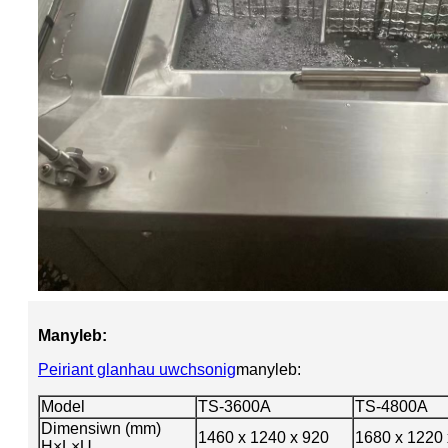
Manyleb:
Peiriant glanhau uwchsonig
manyleb:
Model
TS-3600A
TS-4800A
Dimensiwn (mm)
1460 x 1240 x 920
1680 x 1220 
H×L×U