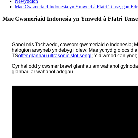
Newyddion
Mae Cwsmeriaid Indonesia yn Ymweld â Ffatri Tense, gan Ed
Mae Cwsmeriaid Indonesia yn Ymweld â Ffatri Tense
Ganol mis Tachwedd, cawsom gwsmeriaid o Indonesia; M
halogion arwyneb yn debyg i olew; Mae ychydig o ocsid ar
TS
offer glanhau ultrasonic slot sengl
; Y diwrnod canlynol
Cynhaliodd y cwsmer brawf glanhau am wahanol gyfnodau o 
glanhau ar wahanol adegau.