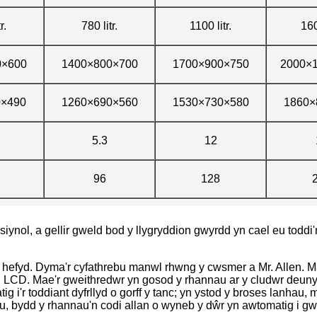
r.
780 litr.
1100 litr.
160
0×600
1400×800×700
1700×900×750
2000×
0×490
1260×690×560
1530×730×580
1860×
5.3
12
96
128
iynol, a gellir gweld bod y llygryddion gwyrdd yn cael eu toddi
u hefyd. Dyma'r cyfathrebu manwl rhwng y cwsmer a Mr. Allen. Mae
in LCD. Mae'r gweithredwr yn gosod y rhannau ar y cludwr deunyd
i'r toddiant dyfrllyd o gorff y tanc; yn ystod y broses lanhau, m
lhau, bydd y rhannau'n codi allan o wyneb y dŵr yn awtomatig i 