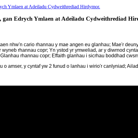
rych Ymlaen at Adeiladu Cydweithrediad Hirdymor.
, gan Edrych Ymlaen at Adeiladu Cydweithrediad Hi
aen nhw'n cario rhannau y mae angen eu glanhau; Mae'r deun
 wyneb rhannau copr; Yn ystod yr ymweliad, ar y diwrnod cynta
; Glanhau rhannau copr; Effaith glanhau i sicrhau boddhad cwsm
amser, y cyntaf yw 2 funud o lanhau i wirio'r canlyniad; Ailadr