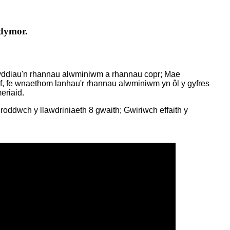
rdymor.
yddiau'n rhannau alwminiwm a rhannau copr; Mae
f, fe wnaethom lanhau'r rhannau alwminiwm yn ôl y gyfres
eriaid.
oddwch y llawdriniaeth 8 gwaith; Gwiriwch effaith y