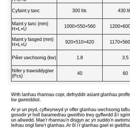
Cyfaint y tanc
300 litr.
430 lit
Maint y tanc (mm)
1000×550×560
1200×60
H×L×U
Maint y fasged (mm)
920×510×420
1170×56
H×L×U
Pŵer uwchsonig (kw)
1.8
3.5
Nifer y trawsddygiwr
40
60
(Pcs)
Wrth lanhau rhannau copr, defnyddir asiant glanhau proffes
liw gwreiddiol.
Ar yr un pryd, cyflwynwyd yr offer glanhau uwchsonig tafl
gosodir yr holl baramedrau gweithio trwy gyffwrdd â'r sgr
un allwedd. Mae'r rhannau'n disgyn ac yn suddo'n awtomatig 
leihau ongl farw'r glanhau. Ar ôl i'r glanhau gael ei gwb