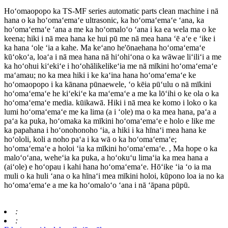
Hoʻomaopopo ka TS-MF series automatic parts clean machine i nā
hana o ka hoʻomaʻemaʻe ultrasonic, ka hoʻomaʻemaʻe ʻana, ka
hoʻomaʻemaʻe ʻana a me ka hoʻomaloʻo ʻana i ka ea wela ma o ke
keena; hiki i nā mea hana ke hui pū me nā mea hana ʻē aʻe e ʻike i
ka hana ʻole ʻia a kahe. Ma keʻano he'ōnaehana hoʻomaʻemaʻe
kūʻokoʻa, loaʻa i nā mea hana nā hiʻohiʻona o ka wāwae liʻiliʻi a me
ka hoʻohui kiʻekiʻe i hoʻohālikelikeʻia me nā mīkini hoʻomaʻemaʻe
maʻamau; no ka mea hiki i ke kaʻina hana hoʻomaʻemaʻe ke
hoʻomaopopo i ka kānana pūnaewele, ʻo kēia pūʻulu o nā mīkini
hoʻomaʻemaʻe he kiʻekiʻe ka maʻemaʻe a me ka lōʻihi o ke ola o ka
hoʻomaʻemaʻe media. kūikawā. Hiki i nā mea ke komo i loko o ka
lumi hoʻomaʻemaʻe me ka lima (a i ʻole) ma o ka mea hana, paʻa a
paʻa ka puka, hoʻomaka ka mīkini hoʻomaʻemaʻe e holo e like me
ka papahana i hoʻonohonoho ʻia, a hiki i ka hīnaʻi mea hana ke
hoʻololi, koli a noho paʻa i ka wā o ka hoʻomaʻemaʻe;
hoʻomaʻemaʻe a holoi ʻia ka mīkini hoʻomaʻemaʻe. , Ma hope o ka
maloʻoʻana, weheʻia ka puka, a hoʻokuʻu limaʻia ka mea hana a
(aiʻole) e hoʻopau i kahi hana hoʻomaʻemaʻe. Hōʻike ʻia ʻo ia ma
muli o ka huli ʻana o ka hīnaʻi mea mīkini holoi, kūpono loa ia no ka
hoʻomaʻemaʻe a me ka hoʻomaloʻo ʻana i nā ʻāpana pūpū.
:
: