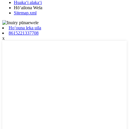
Huakaʻi alakaʻi
Hōʻailona Wela
Sitemap.xml
Hoʻouna leka uila
8615221337708
x