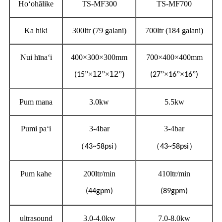
Hoʻohālike
TS-MF300
TS-MF700
Ka hiki
300ltr (79 galani)
700ltr (184 galani)
Nui hīnaʻi
400×300×300mm
700×400×400mm
”×
12
”×
12
”
)
”×
”×
”
(15
(27
16
16
)
Pum mana
3.0kw
5.5kw
Pumi paʻi
3-4bar
3-4bar
（
）
（
）
43~58psi
43~58psi
Pum kahe
200ltr/min
410ltr/min
(44gpm)
(89gpm)
ultrasound
3.0-4.0kw
7.0-8.0kw