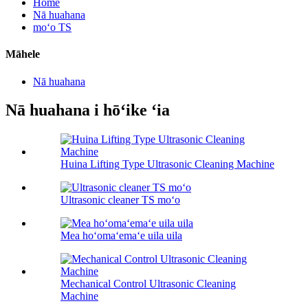
Home
Nā huahana
moʻo TS
Māhele
Nā huahana
Nā huahana i hōʻike ʻia
Huina Lifting Type Ultrasonic Cleaning Machine
Ultrasonic cleaner TS moʻo
Mea hoʻomaʻemaʻe uila uila
Mechanical Control Ultrasonic Cleaning
Machine