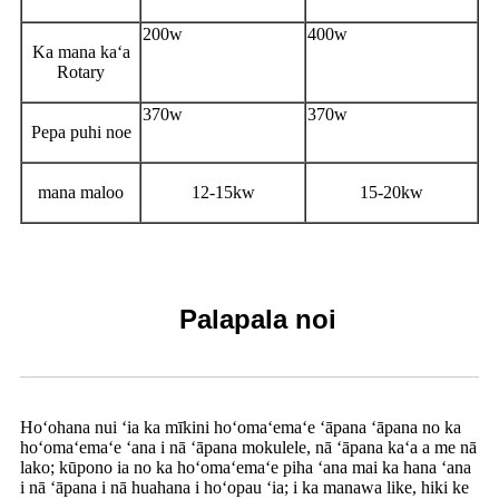
200w
400w
Ka mana kaʻa
Rotary
370w
370w
Pepa puhi noe
mana maloo
12-15kw
15-20kw
Palapala noi
Hoʻohana nui ʻia ka mīkini hoʻomaʻemaʻe ʻāpana ʻāpana no ka
hoʻomaʻemaʻe ʻana i nā ʻāpana mokulele, nā ʻāpana kaʻa a me nā
lako; kūpono ia no ka hoʻomaʻemaʻe piha ʻana mai ka hana ʻana
i nā ʻāpana i nā huahana i hoʻopau ʻia; i ka manawa like, hiki ke