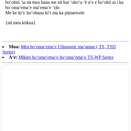
hoʻohui ʻia nā mea hana me nā hui ʻokoʻa ʻē aʻe e hoʻokō ai i ka
hoʻomaʻemaʻe maʻemaʻe ʻole.
Me ke kiʻi: hoʻohana kiʻi ma ka pūnaewele
{nā mea kōkua}
Mua:
Mea hoʻomaʻemaʻe Ultrasonic maʻamau ( TS, TSD
Series)
Aʻe:
Mīkini hoʻomaʻemaʻe hoʻomaʻemaʻe TS-WP Series