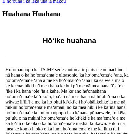
E hoʻouna i ka leka uila iā mākou
Huahana Huahana
Hōʻike huahana
Hoʻomaopopo ka TS-MF series automatic parts clean machine i
nā hana o ka hoʻomaʻemaʻe ultrasonic, ka hoʻomaʻemaʻe ʻana, ka
hoʻomaʻemaʻe ʻana a me ka hoʻomaloʻo ʻana i ka ea wela ma o
ke keena; hiki i nā mea hana ke hui pū me nā mea hana ʻē aʻe e
ʻike i ka hana ʻole ʻia a kahe. Ma keʻano he'ōnaehana
hoʻomaʻemaʻe kūʻokoʻa, loaʻa i nā mea hana nā hiʻohiʻona o ka
wāwae liʻiliʻi a me ka hoʻohui kiʻekiʻe i hoʻohālikelikeʻia me nā
mīkini hoʻomaʻemaʻe maʻamau; no ka mea hiki i ke kaʻina hana
hoʻomaʻemaʻe ke hoʻomaopopo i ka kānana pūnaewele, ʻo kēia
pūʻulu o nā mīkini hoʻomaʻemaʻe he kiʻekiʻe ka maʻemaʻe a me
ka lōʻihi o ke ola o ka hoʻomaʻemaʻe media. kūikawā. Hiki i nā
mea ke komo i loko o ka lumi hoʻomaʻemaʻe me ka lima (a i