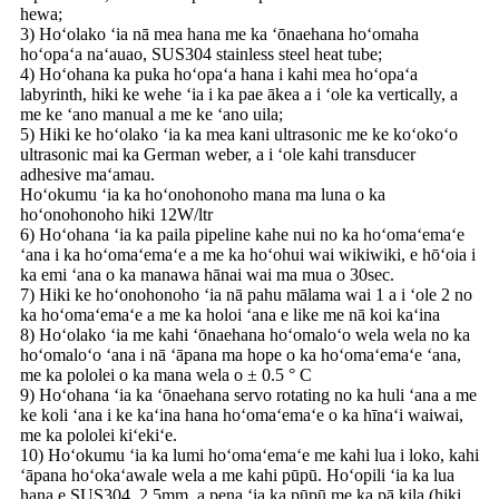
hewa;
3) Hoʻolako ʻia nā mea hana me ka ʻōnaehana hoʻomaha
hoʻopaʻa naʻauao, SUS304 stainless steel heat tube;
4) Hoʻohana ka puka hoʻopaʻa hana i kahi mea hoʻopaʻa
labyrinth, hiki ke wehe ʻia i ka pae ākea a i ʻole ka vertically, a
me ke ʻano manual a me ke ʻano uila;
5) Hiki ke hoʻolako ʻia ka mea kani ultrasonic me ke koʻokoʻo
ultrasonic mai ka German weber, a i ʻole kahi transducer
adhesive maʻamau.
Hoʻokumu ʻia ka hoʻonohonoho mana ma luna o ka
hoʻonohonoho hiki 12W/ltr
6) Hoʻohana ʻia ka paila pipeline kahe nui no ka hoʻomaʻemaʻe
ʻana i ka hoʻomaʻemaʻe a me ka hoʻohui wai wikiwiki, e hōʻoia i
ka emi ʻana o ka manawa hānai wai ma mua o 30sec.
7) Hiki ke hoʻonohonoho ʻia nā pahu mālama wai 1 a i ʻole 2 no
ka hoʻomaʻemaʻe a me ka holoi ʻana e like me nā koi kaʻina
8) Hoʻolako ʻia me kahi ʻōnaehana hoʻomaloʻo wela wela no ka
hoʻomaloʻo ʻana i nā ʻāpana ma hope o ka hoʻomaʻemaʻe ʻana,
me ka pololei o ka mana wela o ± 0.5 ° C
9) Hoʻohana ʻia ka ʻōnaehana servo rotating no ka huli ʻana a me
ke koli ʻana i ke kaʻina hana hoʻomaʻemaʻe o ka hīnaʻi waiwai,
me ka pololei kiʻekiʻe.
10) Hoʻokumu ʻia ka lumi hoʻomaʻemaʻe me kahi lua i loko, kahi
ʻāpana hoʻokaʻawale wela a me kahi pūpū. Hoʻopili ʻia ka lua
hana e SUS304, 2.5mm, a pena ʻia ka pūpū me ka pā kila (hiki