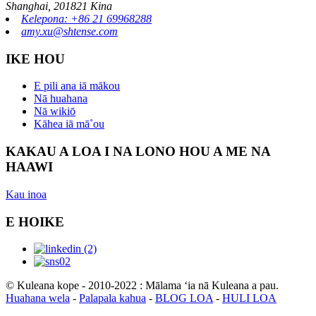
Shanghai, 201821 Kina
Kelepona: +86 21 69968288
amy.xu@shtense.com
IKE HOU
E pili ana iā mākou
Nā huahana
Nā wikiō
Kāhea iā mā˚ou
KAKAU A LOA I NA LONO HOU A ME NA
HAAWI
Kau inoa
E HOIKE
© Kuleana kope - 2010-2022 : Mālama ʻia nā Kuleana a pau.
Huahana wela
-
Palapala kahua
-
BLOG LOA
-
HULI LOA