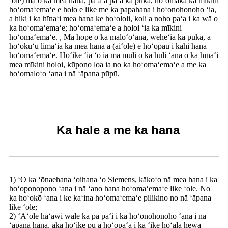
ʻole) ma o ka mea hana, paʻa a paʻa ka puka, hoʻomaka ka mīkini
hoʻomaʻemaʻe e holo e like me ka papahana i hoʻonohonoho ʻia,
a hiki i ka hīnaʻi mea hana ke hoʻololi, koli a noho paʻa i ka wā o
ka hoʻomaʻemaʻe; hoʻomaʻemaʻe a holoi ʻia ka mīkini
hoʻomaʻemaʻe. , Ma hope o ka maloʻoʻana, weheʻia ka puka, a
hoʻokuʻu limaʻia ka mea hana a (aiʻole) e hoʻopau i kahi hana
hoʻomaʻemaʻe. Hōʻike ʻia ʻo ia ma muli o ka huli ʻana o ka hīnaʻi
mea mīkini holoi, kūpono loa ia no ka hoʻomaʻemaʻe a me ka
hoʻomaloʻo ʻana i nā ʻāpana pūpū.
Ka hale a me ka hana
1) ʻO ka ʻōnaehana ʻoihana ʻo Siemens, kākoʻo nā mea hana i ka
hoʻoponopono ʻana i nā ʻano hana hoʻomaʻemaʻe like ʻole. No
ka hoʻokō ʻana i ke kaʻina hoʻomaʻemaʻe pilikino no nā ʻāpana
like ʻole;
2) ʻAʻole hāʻawi wale ka pā paʻi i ka hoʻonohonoho ʻana i nā
ʻāpana hana, akā hōʻike pū a hoʻopaʻa i ka ʻike hoʻāla hewa