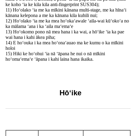
ke koho ʻia ke kila kila anti-fingerprint SUS304);
11) Hoʻolako ʻia me ka mīkini kānana multi-stage, me ka hīnaʻi
kānana kelepona a me ka kānana kila kuhili nui;
12) Hoʻolako ʻia me ka mea hoʻokaʻawale ʻaila-wai kūʻokoʻa no
ka mālama ʻana i ka ʻaila maʻemaʻe
13) Hoʻokomo pono nā mea hana i ka wai, a hōʻike ʻia ka pae
wai hana i kahi ākea piha;
14) E hoʻouka i ka mea hoʻonaʻauao ma ke kumu o ka mīkini
holoi
15) Hiki ke hoʻohui ʻia nā ʻāpana he nui o nā mīkini
hoʻomaʻemaʻe ʻāpana i kahi laina hana ikaika.
Hōʻike