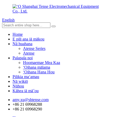
English
Home
E pili ana iā mākou
Nā huahana
Atense Series
Atense
Palapala noi
Hoomaemae Mea Kaa
ʻOihana mālama
ʻOihana Hana Hou
Pilikia maʻamau
Nā wikiō
Nūhou
Kāhea iā mā˚ou
amy.xu@shtense.com
+86 21 69968288
+86 21 69968290