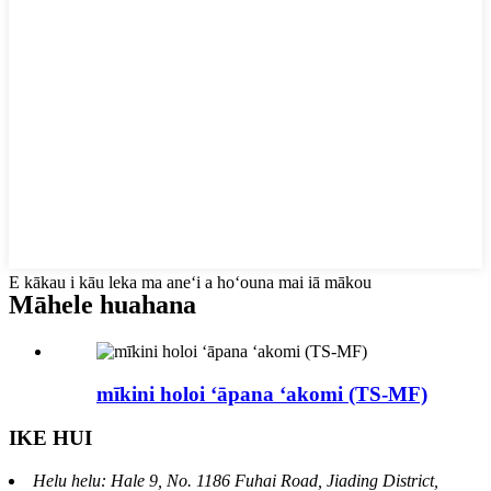
E kākau i kāu leka ma aneʻi a hoʻouna mai iā mākou
Māhele huahana
mīkini holoi ʻāpana ʻakomi (TS-MF)
IKE HUI
Helu helu: Hale 9, No. 1186 Fuhai Road, Jiading District,