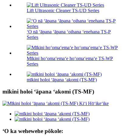
Lift Ultrasonic Cleaner TS-UD Series
ʻO nā ʻāpana ʻāpana ʻoihana ʻenehana TS-P
Series
Mīkini hoʻomaʻemaʻe hoʻomaʻemaʻe TS-WP
Series
mīkini holoi ʻāpana ʻakomi (TS-MF)
mīkini holoi ʻāpana ʻakomi (TS-MF)
ʻO ka wehewehe pōkole: