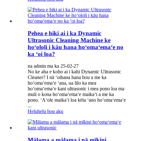
Pehea e hiki ai i ka Dynamic
Ultrasonic Cleaning Machine ke
hoʻololi i kāu hana hoʻomaʻemaʻe no
ka ʻoi loa?
na admin ma ka 25-02-27
No ke aha e koho ai i kahi Dynamic Ultrasonic
Cleaner? I nā ʻoihana hana hou a me ka
hoʻomaʻemaʻe ʻana, ua lilo ka mea
hoʻomaʻemaʻe kani ultrasonic i mea pono loa ma
muli o kona hoʻomaʻemaʻe maikaʻi a me ka
pono. ʻAʻole maikaʻi loa kēia ʻano hoʻomaʻemaʻe
...
Heluhelu hou aku
Mālama a mālama i nā mīkini