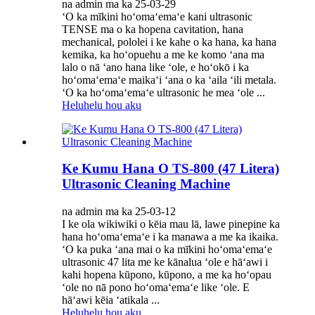
na admin ma ka 25-03-29
ʻO ka mīkini hoʻomaʻemaʻe kani ultrasonic
TENSE ma o ka hopena cavitation, hana
mechanical, pololei i ke kahe o ka hana, ka hana
kemika, ka hoʻopuehu a me ke komo ʻana ma
lalo o nā ʻano hana like ʻole, e hoʻokō i ka
hoʻomaʻemaʻe maikaʻi ʻana o ka ʻaila ʻili metala.
ʻO ka hoʻomaʻemaʻe ultrasonic he mea ʻole ...
Heluhelu hou aku
Ke Kumu Hana O TS-800 (47 Litera)
Ultrasonic Cleaning Machine
na admin ma ka 25-03-12
I ke ola wikiwiki o kēia mau lā, lawe pinepine ka
hana hoʻomaʻemaʻe i ka manawa a me ka ikaika.
ʻO ka puka ʻana mai o ka mīkini hoʻomaʻemaʻe
ultrasonic 47 lita me ke kānalua ʻole e hāʻawi i
kahi hopena kūpono, kūpono, a me ka hoʻopau
ʻole no nā pono hoʻomaʻemaʻe like ʻole. E
hāʻawi kēia ʻatikala ...
Heluhelu hou aku