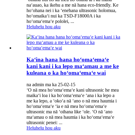
naʻauao, ka ikehu a me nā hana eco-friendly. Ke
hoʻohana nei i ka ʻenehana ultrasonic holomua,
hoʻomaikaʻi nui ka TSD-F18000A i ka
hoʻomaʻemaʻe pololei, ...
Heluhelu hou aku
Kaʻina hana hana hoʻomaʻemaʻe
kani kani i ka lepo maʻamau a me ke
kuleana o ka hoʻomaʻemaʻe wai
na admin ma ka 25-02-15
ʻO nā mea hoʻomaʻemaʻe kani ultrasonic he mea
maikaʻi loa i ka hoʻomaʻemaʻe ʻana i ka lepo a
me ka lepo, a ʻokoʻa nā ʻano o nā mea haumia i
hoʻomaʻemaʻe ʻia e nā mea hoʻomaʻemaʻe
ultrasonic ma nā ʻoihana like ʻole. ʻO nā ʻano
maʻamau o nā mea haumia i ka hoʻomaʻemaʻe
ultrasonic penei: ...
Heluhelu hou aku