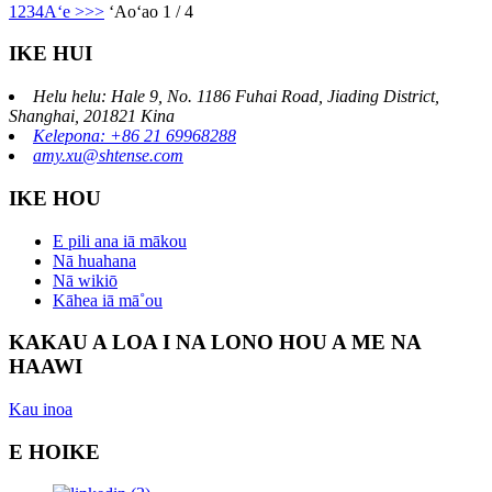
1
2
3
4
Aʻe >
>>
ʻAoʻao 1 / 4
IKE HUI
Helu helu: Hale 9, No. 1186 Fuhai Road, Jiading District,
Shanghai, 201821 Kina
Kelepona: +86 21 69968288
amy.xu@shtense.com
IKE HOU
E pili ana iā mākou
Nā huahana
Nā wikiō
Kāhea iā mā˚ou
KAKAU A LOA I NA LONO HOU A ME NA
HAAWI
Kau inoa
E HOIKE