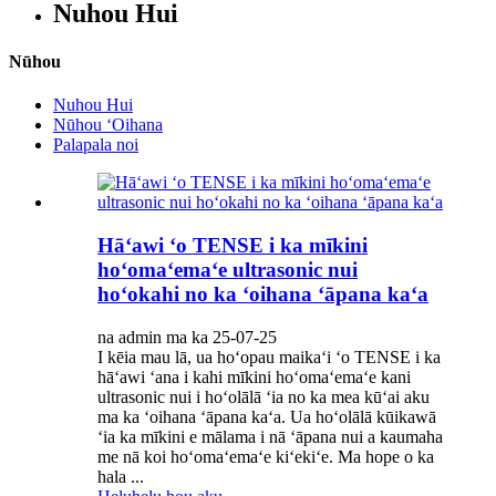
Nuhou Hui
Nūhou
Nuhou Hui
Nūhou ʻOihana
Palapala noi
Hāʻawi ʻo TENSE i ka mīkini
hoʻomaʻemaʻe ultrasonic nui
hoʻokahi no ka ʻoihana ʻāpana kaʻa
na admin ma ka 25-07-25
I kēia mau lā, ua hoʻopau maikaʻi ʻo TENSE i ka
hāʻawi ʻana i kahi mīkini hoʻomaʻemaʻe kani
ultrasonic nui i hoʻolālā ʻia no ka mea kūʻai aku
ma ka ʻoihana ʻāpana kaʻa. Ua hoʻolālā kūikawā
ʻia ka mīkini e mālama i nā ʻāpana nui a kaumaha
me nā koi hoʻomaʻemaʻe kiʻekiʻe. Ma hope o ka
hala ...