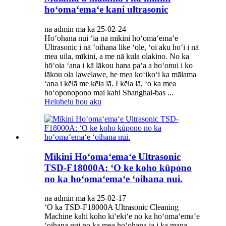
hoʻomaʻemaʻe kani ultrasonic
na admin ma ka 25-02-24
Hoʻohana nui ʻia nā mīkini hoʻomaʻemaʻe
Ultrasonic i nā ʻoihana like ʻole, ʻoi aku hoʻi i nā
mea uila, mīkini, a me nā kula olakino. No ka
hōʻoia ʻana i kā lākou hana paʻa a hoʻonui i ko
lākou ola lawelawe, he mea koʻikoʻi ka mālama
ʻana i kēlā me kēia lā. I kēia lā, ʻo ka mea
hoʻoponopono mai kahi Shanghai-bas ...
Heluhelu hou aku
Mīkini Hoʻomaʻemaʻe Ultrasonic
TSD-F18000A: ʻO ke koho kūpono
no ka hoʻomaʻemaʻe ʻoihana nui.
na admin ma ka 25-02-17
ʻO ka TSD-F18000A Ultrasonic Cleaning
Machine kahi koho kiʻekiʻe no ka hoʻomaʻemaʻe
ʻoihana nui no ka mea hoʻohana ia i ka mana