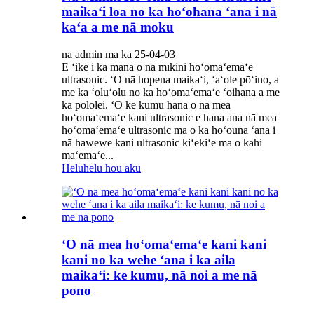
maikaʻi loa no ka hoʻohana ʻana i nā
kaʻa a me nā moku
na admin ma ka 25-04-03
E ʻike i ka mana o nā mīkini hoʻomaʻemaʻe
ultrasonic. ʻO nā hopena maikaʻi, ʻaʻole pōʻino, a
me ka ʻoluʻolu no ka hoʻomaʻemaʻe ʻoihana a me
ka pololei. ʻO ke kumu hana o nā mea
hoʻomaʻemaʻe kani ultrasonic e hana ana nā mea
hoʻomaʻemaʻe ultrasonic ma o ka hoʻouna ʻana i
nā hawewe kani ultrasonic kiʻekiʻe ma o kahi
maʻemaʻe...
Heluhelu hou aku
ʻO nā mea hoʻomaʻemaʻe kani kani
kani no ka wehe ʻana i ka aila
maikaʻi: ke kumu, nā noi a me nā
pono