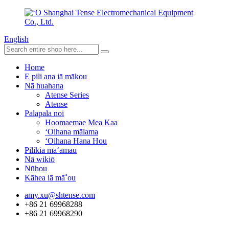
English
Home
E pili ana iā mākou
Nā huahana
Atense Series
Atense
Palapala noi
Hoomaemae Mea Kaa
ʻOihana mālama
ʻOihana Hana Hou
Pilikia maʻamau
Nā wikiō
Nūhou
Kāhea iā mā˚ou
amy.xu@shtense.com
+86 21 69968288
+86 21 69968290