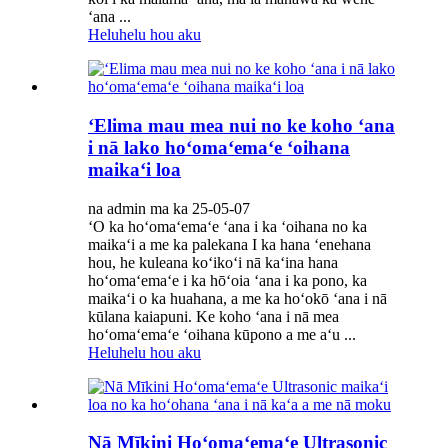
ʻana ...
Heluhelu hou aku
ʻElima mau mea nui no ke koho ʻana
i nā lako hoʻomaʻemaʻe ʻoihana
maikaʻi loa
na admin ma ka 25-05-07
ʻO ka hoʻomaʻemaʻe ʻana i ka ʻoihana no ka
maikaʻi a me ka palekana I ka hana ʻenehana
hou, he kuleana koʻikoʻi nā kaʻina hana
hoʻomaʻemaʻe i ka hōʻoia ʻana i ka pono, ka
maikaʻi o ka huahana, a me ka hoʻokō ʻana i nā
kūlana kaiapuni. Ke koho ʻana i nā mea
hoʻomaʻemaʻe ʻoihana kūpono a me aʻu ...
Heluhelu hou aku
Nā Mīkini Hoʻomaʻemaʻe Ultrasonic