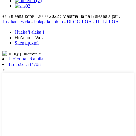
© Kuleana kope - 2010-2022 : Mālama ʻia nā Kuleana a pau.
Huahana wela
-
Palapala kahua
-
BLOG LOA
-
HULI LOA
Huakaʻi alakaʻi
Hōʻailona Wela
Sitemap.xml
Hoʻouna leka uila
8615221337708
x