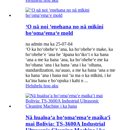
Heluhelu hou aku
ʻO nā noi ʻenehana no nā mīkini
hoʻomaʻemaʻe mold
na admin ma ka 25-07-04
ʻO ka hoʻoheheʻe ʻana, ka hoʻoheheʻe make, ka
hoʻoheheʻe ʻana he ʻāpana koʻikoʻi o ka hana
ʻana a me ka hana ʻana, ka hoʻoheheʻe me ka
hoʻohana ʻana i ka hana ʻana i ka ʻoihana,
standardization, naʻauao, a me ka hana ʻana a me
ka hana ʻana i hana nui ʻia ma o ka mīkini, i ke
kaʻina hana e hoʻopuka i kahi n ...
Heluhelu hou aku
Nā hualoaʻa hoʻomaʻemaʻe maikaʻi
mai Bolivia: TS-3600A Industrial