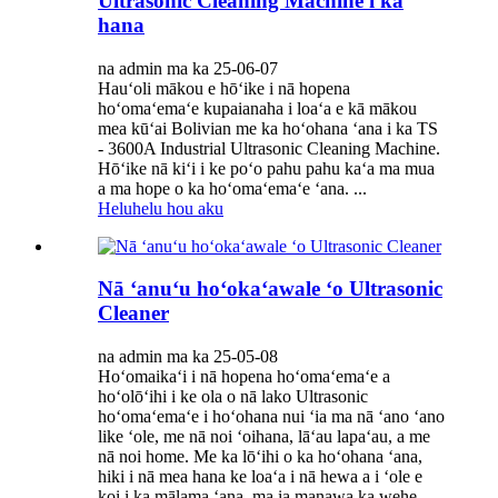
Ultrasonic Cleaning Machine i ka
hana
na admin ma ka 25-06-07
Hauʻoli mākou e hōʻike i nā hopena
hoʻomaʻemaʻe kupaianaha i loaʻa e kā mākou
mea kūʻai Bolivian me ka hoʻohana ʻana i ka TS
- 3600A Industrial Ultrasonic Cleaning Machine.
Hōʻike nā kiʻi i ke poʻo pahu pahu kaʻa ma mua
a ma hope o ka hoʻomaʻemaʻe ʻana. ...
Heluhelu hou aku
Nā ʻanuʻu hoʻokaʻawale ʻo Ultrasonic
Cleaner
na admin ma ka 25-05-08
Hoʻomaikaʻi i nā hopena hoʻomaʻemaʻe a
hoʻolōʻihi i ke ola o nā lako Ultrasonic
hoʻomaʻemaʻe i hoʻohana nui ʻia ma nā ʻano ʻano
like ʻole, me nā noi ʻoihana, lāʻau lapaʻau, a me
nā noi home. Me ka lōʻihi o ka hoʻohana ʻana,
hiki i nā mea hana ke loaʻa i nā hewa a i ʻole e
koi i ka mālama ʻana, ma ia manawa ka wehe