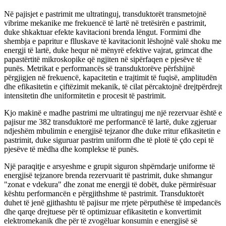
Në pajisjet e pastrimit me ultratinguj, transduktorët transmetojnë
vibrime mekanike me frekuencë të lartë në tretësirën e pastrimit,
duke shkaktuar efekte kavitacioni brenda lëngut. Formimi dhe
shembja e papritur e flluskave të kavitacionit lëshojnë valë shoku me
energji të lartë, duke hequr në mënyrë efektive vajrat, grimcat dhe
papastërtitë mikroskopike që ngjiten në sipërfaqen e pjesëve të
punës. Metrikat e performancës së transduktorëve përfshijnë
përgjigjen në frekuencë, kapacitetin e trajtimit të fuqisë, amplitudën
dhe efikasitetin e çiftëzimit mekanik, të cilat përcaktojnë drejtpërdrejt
intensitetin dhe uniformitetin e procesit të pastrimit.
Kjo makinë e madhe pastrimi me ultratinguj me një rezervuar është e
pajisur me 382 transduktorë me performancë të lartë, duke zgjeruar
ndjeshëm mbulimin e energjisë tejzanor dhe duke rritur efikasitetin e
pastrimit, duke siguruar pastrim uniform dhe të plotë të çdo cepi të
pjesëve të mëdha dhe komplekse të punës.
Një paraqitje e arsyeshme e grupit siguron shpërndarje uniforme të
energjisë tejzanore brenda rezervuarit të pastrimit, duke shmangur
"zonat e vdekura" dhe zonat me energji të dobët, duke përmirësuar
kështu performancën e përgjithshme të pastrimit. Transduktorët
duhet të jenë gjithashtu të pajisur me rrjete përputhëse të impedancës
dhe qarqe drejtuese për të optimizuar efikasitetin e konvertimit
elektromekanik dhe për të zvogëluar konsumin e energjisë së