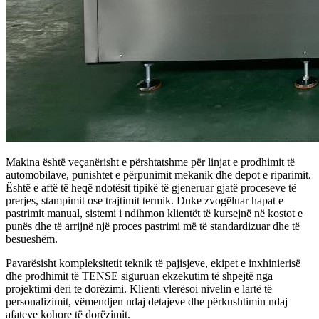
Makina është veçanërisht e përshtatshme për linjat e prodhimit të
automobilave, punishtet e përpunimit mekanik dhe depot e riparimit.
Është e aftë të heqë ndotësit tipikë të gjeneruar gjatë proceseve të
prerjes, stampimit ose trajtimit termik. Duke zvogëluar hapat e
pastrimit manual, sistemi i ndihmon klientët të kursejnë në kostot e
punës dhe të arrijnë një proces pastrimi më të standardizuar dhe të
besueshëm.
Pavarësisht kompleksitetit teknik të pajisjeve, ekipet e inxhinierisë
dhe prodhimit të TENSE siguruan ekzekutim të shpejtë nga
projektimi deri te dorëzimi. Klienti vlerësoi nivelin e lartë të
personalizimit, vëmendjen ndaj detajeve dhe përkushtimin ndaj
afateve kohore të dorëzimit.