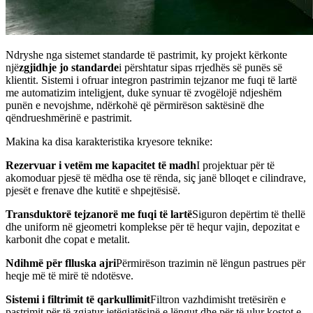
Ndryshe nga sistemet standarde të pastrimit, ky projekt kërkonte
një
zgjidhje jo standarde
i përshtatur sipas rrjedhës së punës së
klientit. Sistemi i ofruar integron pastrimin tejzanor me fuqi të lartë
me automatizim inteligjent, duke synuar të zvogëlojë ndjeshëm
punën e nevojshme, ndërkohë që përmirëson saktësinë dhe
qëndrueshmërinë e pastrimit.
Makina ka disa karakteristika kryesore teknike:
Rezervuar i vetëm me kapacitet të madh
I projektuar për të
akomoduar pjesë të mëdha ose të rënda, siç janë blloqet e cilindrave,
pjesët e frenave dhe kutitë e shpejtësisë.
Transduktorë tejzanorë me fuqi të lartë
Siguron depërtim të thellë
dhe uniform në gjeometri komplekse për të hequr vajin, depozitat e
karbonit dhe copat e metalit.
Ndihmë për flluska ajri
Përmirëson trazimin në lëngun pastrues për
heqje më të mirë të ndotësve.
Sistemi i filtrimit të qarkullimit
Filtron vazhdimisht tretësirën e
pastrimit për të zgjatur jetëgjatësinë e lëngut dhe për të ulur kostot e