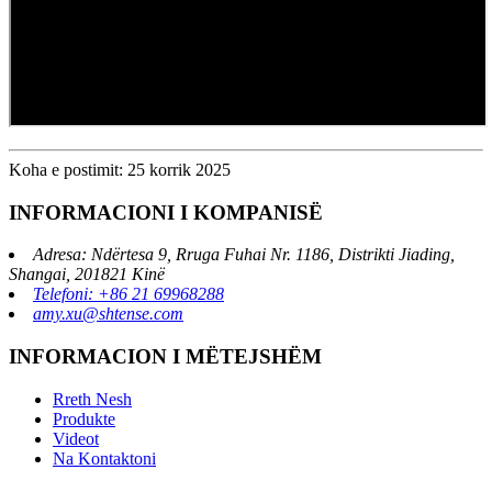
Koha e postimit: 25 korrik 2025
INFORMACIONI I KOMPANISË
Adresa: Ndërtesa 9, Rruga Fuhai Nr. 1186, Distrikti Jiading,
Shangai, 201821 Kinë
Telefoni: +86 21 69968288
amy.xu@shtense.com
INFORMACION I MËTEJSHËM
Rreth Nesh
Produkte
Videot
Na Kontaktoni