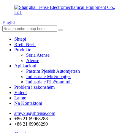
English
Shtëpi
Rreth Nesh
Produkte
Seria Atense
Atense
Aplikacioni
Pastrim Pjesësh Automjetesh
Industria e Mirëmbajtjes
Industria e Ripërpunimit
Problem i zakonshëm
Videot
Lajme
Na Kontaktoni
amy.xu@shtense.com
+86 21 69968288
+86 21 69968290