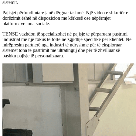
sistemit.
Pajisjet përfundimtare janë dërguar tashmë. Një video e shkurtër e
dorëzimit është në dispozicion me kërkesë ose nëpërmjet
platformave tona sociale.
TENSE vazhdon të specializohet në pajisje të përparuara pastrimi
industrial me një fokus të fortë në zgjidhje specifike për klientët. Ne
mirëpresim partnerë nga industri të ndryshme për të eksploruar
sistemet tona të pastrimit me ultratinguj dhe për të zhvilluar së
bashku pajisje të personalizuara.