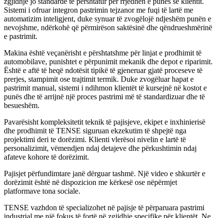
zgjidhje jo standarde të përshtatur për rrjedhën e punës së klientit.
Sistemi i ofruar integron pastrimin tejzanor me fuqi të lartë me
automatizim inteligjent, duke synuar të zvogëlojë ndjeshëm punën e
nevojshme, ndërkohë që përmirëson saktësinë dhe qëndrueshmërinë
e pastrimit.
Makina është veçanërisht e përshtatshme për linjat e prodhimit të
automobilave, punishtet e përpunimit mekanik dhe depot e riparimit.
Është e aftë të heqë ndotësit tipikë të gjeneruar gjatë proceseve të
prerjes, stampimit ose trajtimit termik. Duke zvogëluar hapat e
pastrimit manual, sistemi i ndihmon klientët të kursejnë në kostot e
punës dhe të arrijnë një proces pastrimi më të standardizuar dhe të
besueshëm.
Pavarësisht kompleksitetit teknik të pajisjeve, ekipet e inxhinierisë
dhe prodhimit të TENSE siguruan ekzekutim të shpejtë nga
projektimi deri te dorëzimi. Klienti vlerësoi nivelin e lartë të
personalizimit, vëmendjen ndaj detajeve dhe përkushtimin ndaj
afateve kohore të dorëzimit.
Pajisjet përfundimtare janë dërguar tashmë. Një video e shkurtër e
dorëzimit është në dispozicion me kërkesë ose nëpërmjet
platformave tona sociale.
TENSE vazhdon të specializohet në pajisje të përparuara pastrimi
industrial me një fokus të fortë në zgjidhje specifike për klientët. Ne