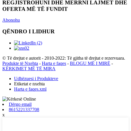
REGJISTROHUNI DHE MERRNI LAJMET DHE
OFERTA MË TË FUNDIT
Abonohu
QËNDRO I LIDHUR
© Të drejtat e autorit - 2010-2022: Të gjitha të drejtat e rezervuara.
Produkte të Nxehta
-
Harta e faqes
-
BLOGU MË I MIRË
-
KËRKIMET MË TË MIRA
Udhëzuesi i Produkteve
Etiketat e nxehta
Harta e faqes.xml
Dërgo email
8615221337708
x