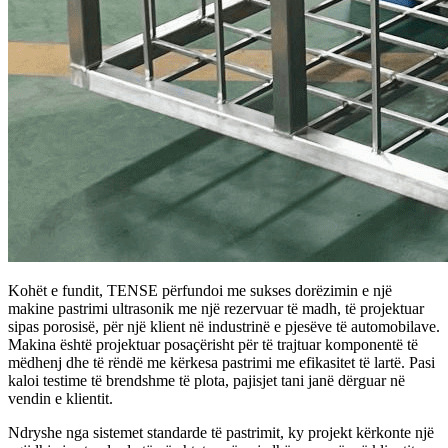
Kohët e fundit, TENSE përfundoi me sukses dorëzimin e një
makine pastrimi ultrasonik me një rezervuar të madh, të projektuar
sipas porosisë, për një klient në industrinë e pjesëve të automobilave.
Makina është projektuar posaçërisht për të trajtuar komponentë të
mëdhenj dhe të rëndë me kërkesa pastrimi me efikasitet të lartë. Pasi
kaloi testime të brendshme të plota, pajisjet tani janë dërguar në
vendin e klientit.
Ndryshe nga sistemet standarde të pastrimit, ky projekt kërkonte një