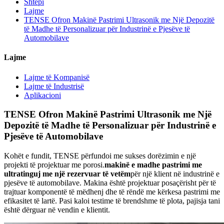
Shtëpi
Lajme
TENSE Ofron Makinë Pastrimi Ultrasonik me Një Depozitë
të Madhe të Personalizuar për Industrinë e Pjesëve të
Automobilave
Lajme
Lajme të Kompanisë
Lajme të Industrisë
Aplikacioni
TENSE Ofron Makinë Pastrimi Ultrasonik me Një
Depozitë të Madhe të Personalizuar për Industrinë e
Pjesëve të Automobilave
Kohët e fundit, TENSE përfundoi me sukses dorëzimin e një
projekti të projektuar me porosi.
makinë e madhe pastrimi me
ultratinguj me një rezervuar të vetëm
për një klient në industrinë e
pjesëve të automobilave. Makina është projektuar posaçërisht për të
trajtuar komponentë të mëdhenj dhe të rëndë me kërkesa pastrimi me
efikasitet të lartë. Pasi kaloi testime të brendshme të plota, pajisja tani
është dërguar në vendin e klientit.