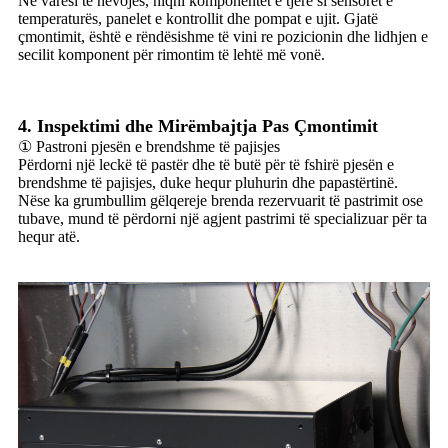
Në varësi të nevojës, hiqni komponentët e tjerë si sensorët e
temperaturës, panelet e kontrollit dhe pompat e ujit. Gjatë
çmontimit, është e rëndësishme të vini re pozicionin dhe lidhjen e
secilit komponent për rimontim të lehtë më vonë.
4. Inspektimi dhe Mirëmbajtja Pas Çmontimit
① Pastroni pjesën e brendshme të pajisjes
Përdorni një leckë të pastër dhe të butë për të fshirë pjesën e
brendshme të pajisjes, duke hequr pluhurin dhe papastërtinë.
Nëse ka grumbullim gëlqereje brenda rezervuarit të pastrimit ose
tubave, mund të përdorni një agjent pastrimi të specializuar për ta
hequr atë.