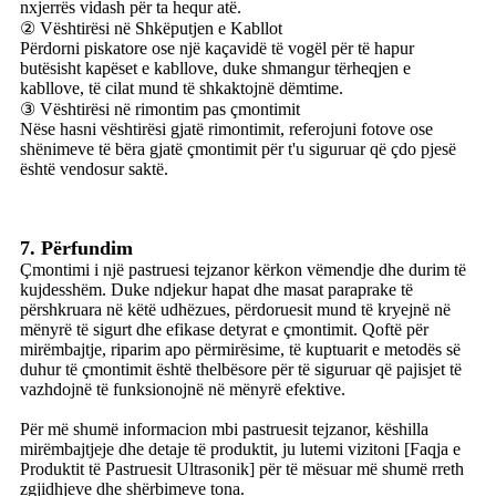
nxjerrës vidash për ta hequr atë.
② Vështirësi në Shkëputjen e Kabllot
Përdorni piskatore ose një kaçavidë të vogël për të hapur
butësisht kapëset e kabllove, duke shmangur tërheqjen e
kabllove, të cilat mund të shkaktojnë dëmtime.
③ Vështirësi në rimontim pas çmontimit
Nëse hasni vështirësi gjatë rimontimit, referojuni fotove ose
shënimeve të bëra gjatë çmontimit për t'u siguruar që çdo pjesë
është vendosur saktë.
7. Përfundim
Çmontimi i një pastruesi tejzanor kërkon vëmendje dhe durim të
kujdesshëm. Duke ndjekur hapat dhe masat paraprake të
përshkruara në këtë udhëzues, përdoruesit mund të kryejnë në
mënyrë të sigurt dhe efikase detyrat e çmontimit. Qoftë për
mirëmbajtje, riparim apo përmirësime, të kuptuarit e metodës së
duhur të çmontimit është thelbësore për të siguruar që pajisjet të
vazhdojnë të funksionojnë në mënyrë efektive.
Për më shumë informacion mbi pastruesit tejzanor, këshilla
mirëmbajtjeje dhe detaje të produktit, ju lutemi vizitoni [Faqja e
Produktit të Pastruesit Ultrasonik] për të mësuar më shumë rreth
zgjidhjeve dhe shërbimeve tona.