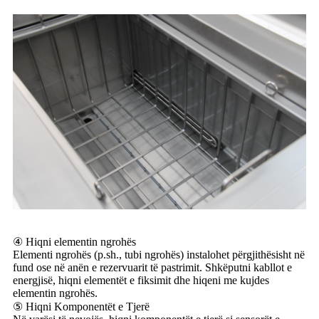
④ Hiqni elementin ngrohës
Elementi ngrohës (p.sh., tubi ngrohës) instalohet përgjithësisht në
fund ose në anën e rezervuarit të pastrimit. Shkëputni kabllot e
energjisë, hiqni elementët e fiksimit dhe hiqeni me kujdes
elementin ngrohës.
⑤ Hiqni Komponentët e Tjerë