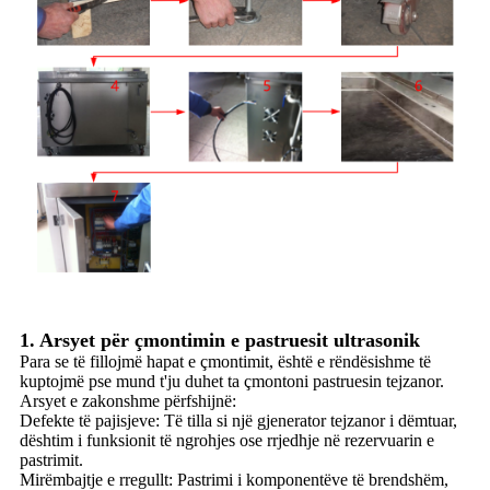
1. Arsyet për çmontimin e pastruesit ultrasonik
Para se të fillojmë hapat e çmontimit, është e rëndësishme të
kuptojmë pse mund t'ju duhet ta çmontoni pastruesin tejzanor.
Arsyet e zakonshme përfshijnë:
Defekte të pajisjeve: Të tilla si një gjenerator tejzanor i dëmtuar,
dështim i funksionit të ngrohjes ose rrjedhje në rezervuarin e
pastrimit.
Mirëmbajtje e rregullt: Pastrimi i komponentëve të brendshëm,