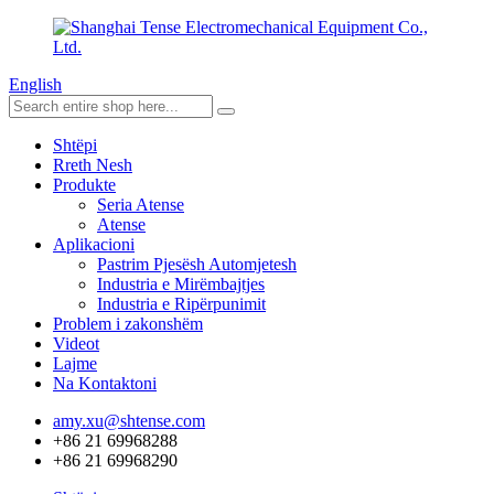
English
Shtëpi
Rreth Nesh
Produkte
Seria Atense
Atense
Aplikacioni
Pastrim Pjesësh Automjetesh
Industria e Mirëmbajtjes
Industria e Ripërpunimit
Problem i zakonshëm
Videot
Lajme
Na Kontaktoni
amy.xu@shtense.com
+86 21 69968288
+86 21 69968290