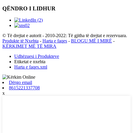
QËNDRO I LIDHUR
© Të drejtat e autorit - 2010-2022: Të gjitha të drejtat e rezervuara.
Produkte të Nxehta
-
Harta e faqes
-
BLOGU MË I MIRË
-
KËRKIMET MË TË MIRA
Udhëzuesi i Produkteve
Etiketat e nxehta
Harta e faqes.xml
Dërgo email
8615221337708
x