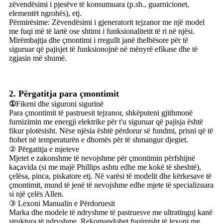
zëvendësimi i pjesëve të konsumuara (p.sh., guarnicionet,
elementët ngrohës), etj.
Përmirësime: Zëvendësimi i gjeneratorit tejzanor me një model
me fuqi më të lartë ose shtimi i funksionalitetit të ri në njësi.
Mirëmbajtja dhe çmontimi i rregullt janë thelbësore për të
siguruar që pajisjet të funksionojnë në mënyrë efikase dhe të
zgjasin më shumë.
2. Përgatitja para çmontimit
①
Fikeni dhe siguroni sigurinë
Para çmontimit të pastruesit tejzanor, shkëputeni gjithmonë
furnizimin me energji elektrike për t'u siguruar që pajisja është
fikur plotësisht. Nëse njësia është përdorur së fundmi, prisni që të
ftohet në temperaturën e dhomës për të shmangur djegiet.
② Përgatitja e mjeteve
Mjetet e zakonshme të nevojshme për çmontimin përfshijnë
kaçavida (si me majë Phillips ashtu edhe me kokë të sheshtë),
çelësa, pinca, piskatore etj. Në varësi të modelit dhe kërkesave të
çmontimit, mund të jenë të nevojshme edhe mjete të specializuara
si një çelës Allen.
③ Lexoni Manualin e Përdoruesit
Marka dhe modele të ndryshme të pastruesve me ultratinguj kanë
struktura të ndryshme. Rekomandohet fuqimisht të lexoni me