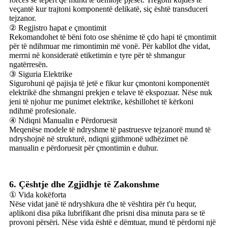
veçantë kur trajtoni komponentë delikatë, siç është transduceri
tejzanor.
② Regjistro hapat e çmontimit
Rekomandohet të bëni foto ose shënime të çdo hapi të çmontimit
për të ndihmuar me rimontimin më vonë. Për kabllot dhe vidat,
merrni në konsideratë etiketimin e tyre për të shmangur
ngatërresën.
③ Siguria Elektrike
Sigurohuni që pajisja të jetë e fikur kur çmontoni komponentët
elektrikë dhe shmangni prekjen e telave të ekspozuar. Nëse nuk
jeni të njohur me punimet elektrike, këshillohet të kërkoni
ndihmë profesionale.
④ Ndiqni Manualin e Përdoruesit
Meqenëse modele të ndryshme të pastruesve tejzanorë mund të
ndryshojnë në strukturë, ndiqni gjithmonë udhëzimet në
manualin e përdoruesit për çmontimin e duhur.
6. Çështje dhe Zgjidhje të Zakonshme
① Vida kokëforta
Nëse vidat janë të ndryshkura dhe të vështira për t'u hequr,
aplikoni disa pika lubrifikant dhe prisni disa minuta para se të
provoni përsëri. Nëse vida është e dëmtuar, mund të përdorni një