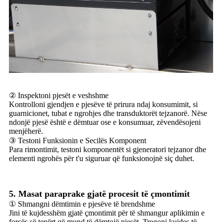
② Inspektoni pjesët e veshshme
Kontrolloni gjendjen e pjesëve të prirura ndaj konsumimit, si
guarnicionet, tubat e ngrohjes dhe transduktorët tejzanorë. Nëse
ndonjë pjesë është e dëmtuar ose e konsumuar, zëvendësojeni
menjëherë.
③ Testoni Funksionin e Secilës Komponent
Para rimontimit, testoni komponentët si gjeneratori tejzanor dhe
elementi ngrohës për t'u siguruar që funksionojnë siç duhet.
5. Masat paraprake gjatë procesit të çmontimit
① Shmangni dëmtimin e pjesëve të brendshme
Jini të kujdesshëm gjatë çmontimit për të shmangur aplikimin e
forcës së tepërt që mund të dëmtojë pjesët. Tregoni kujdes të