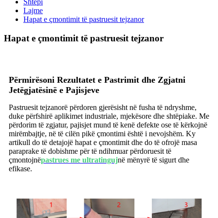
Shtëpi
Lajme
Hapat e çmontimit të pastruesit tejzanor
Hapat e çmontimit të pastruesit tejzanor
Përmirësoni Rezultatet e Pastrimit dhe Zgjatni
Jetëgjatësinë e Pajisjeve
Pastruesit tejzanorë përdoren gjerësisht në fusha të ndryshme,
duke përfshirë aplikimet industriale, mjekësore dhe shtëpiake. Me
përdorim të zgjatur, pajisjet mund të kenë defekte ose të kërkojnë
mirëmbajtje, në të cilën pikë çmontimi është i nevojshëm. Ky
artikull do të detajojë hapat e çmontimit dhe do të ofrojë masa
paraprake të dobishme për të ndihmuar përdoruesit të
çmontojnë
pastrues me ultratinguj
në mënyrë të sigurt dhe
efikase.