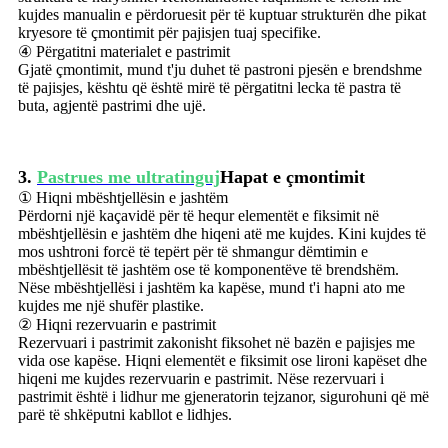
kujdes manualin e përdoruesit për të kuptuar strukturën dhe pikat
kryesore të çmontimit për pajisjen tuaj specifike.
④ Përgatitni materialet e pastrimit
Gjatë çmontimit, mund t'ju duhet të pastroni pjesën e brendshme
të pajisjes, kështu që është mirë të përgatitni lecka të pastra të
buta, agjentë pastrimi dhe ujë.
3.
Pastrues me ultratinguj
Hapat e çmontimit
① Hiqni mbështjellësin e jashtëm
Përdorni një kaçavidë për të hequr elementët e fiksimit në
mbështjellësin e jashtëm dhe hiqeni atë me kujdes. Kini kujdes të
mos ushtroni forcë të tepërt për të shmangur dëmtimin e
mbështjellësit të jashtëm ose të komponentëve të brendshëm.
Nëse mbështjellësi i jashtëm ka kapëse, mund t'i hapni ato me
kujdes me një shufër plastike.
② Hiqni rezervuarin e pastrimit
Rezervuari i pastrimit zakonisht fiksohet në bazën e pajisjes me
vida ose kapëse. Hiqni elementët e fiksimit ose lironi kapëset dhe
hiqeni me kujdes rezervuarin e pastrimit. Nëse rezervuari i
pastrimit është i lidhur me gjeneratorin tejzanor, sigurohuni që më
parë të shkëputni kabllot e lidhjes.