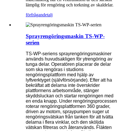
lämplig för rengöring och torkning av skaldelar.
förfrågan
detalj
Sprayrengöringsmaskin TS-WP-
serien
TS-WP-seriens sprayrengöringsmaskiner
används huvudsakligen för ytrengöring av
tunga delar. Operatören placerar de delar
som ska rengöras i studions
rengöringsplattform med hjälp av
lyftverktyget (självförsörjande). Efter att ha
bekräftat att delarna inte överskrider
plattformens arbetsområde, stänger
skyddsluckan och startar rengöringen med
en enda knapp. Under rengöringsprocessen
roterar rengöringsplattformen 360 grader,
driven av motorn, spraypumpen suger ut
rengöringsvätskan från tanken för att tvätta
delarna i flera vinklar, och den sköljda
vätskan filtreras och återanvänds. Fläkten