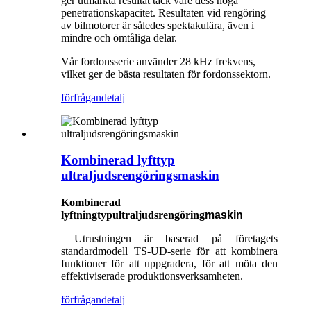
ger utmärkta resultat tack vare dess höga
penetrationskapacitet. Resultaten vid rengöring
av bilmotorer är således spektakulära, även i
mindre och ömtåliga delar.
Vår fordonsserie använder 28 kHz frekvens,
vilket ger de bästa resultaten för fordonssektorn.
förfrågan
detalj
Kombinerad lyfttyp
ultraljudsrengöringsmaskin
Kombinerad
lyftning
typ
ultraljudsrengöring
maskin
Utrustningen är baserad på företagets
standardmodell TS-UD-serie för att kombinera
funktioner för att uppgradera, för att möta den
effektiviserade produktionsverksamheten.
förfrågan
detalj