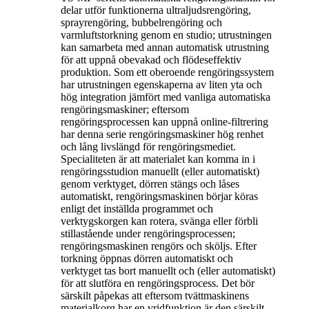
delar utför funktionerna ultraljudsrengöring,
sprayrengöring, bubbelrengöring och
varmluftstorkning genom en studio; utrustningen
kan samarbeta med annan automatisk utrustning
för att uppnå obevakad och flödeseffektiv
produktion. Som ett oberoende rengöringssystem
har utrustningen egenskaperna av liten yta och
hög integration jämfört med vanliga automatiska
rengöringsmaskiner; eftersom
rengöringsprocessen kan uppnå online-filtrering
har denna serie rengöringsmaskiner hög renhet
och lång livslängd för rengöringsmediet.
Specialiteten är att materialet kan komma in i
rengöringsstudion manuellt (eller automatiskt)
genom verktyget, dörren stängs och låses
automatiskt, rengöringsmaskinen börjar köras
enligt det inställda programmet och
verktygskorgen kan rotera, svänga eller förbli
stillastående under rengöringsprocessen;
rengöringsmaskinen rengörs och sköljs. Efter
torkning öppnas dörren automatiskt och
verktyget tas bort manuellt och (eller automatiskt)
för att slutföra en rengöringsprocess. Det bör
särskilt påpekas att eftersom tvättmaskinens
materialkorg har en vridfunktion är den särskilt