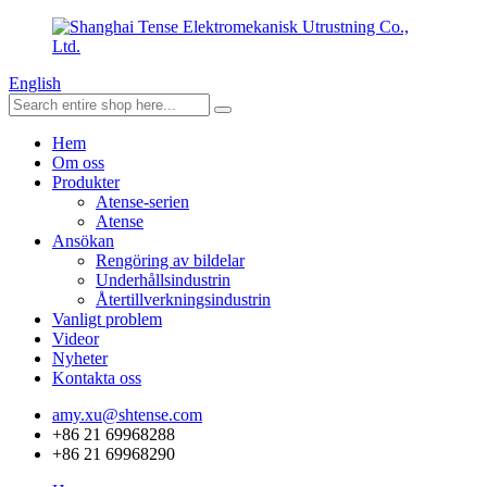
English
Hem
Om oss
Produkter
Atense-serien
Atense
Ansökan
Rengöring av bildelar
Underhållsindustrin
Återtillverkningsindustrin
Vanligt problem
Videor
Nyheter
Kontakta oss
amy.xu@shtense.com
+86 21 69968288
+86 21 69968290