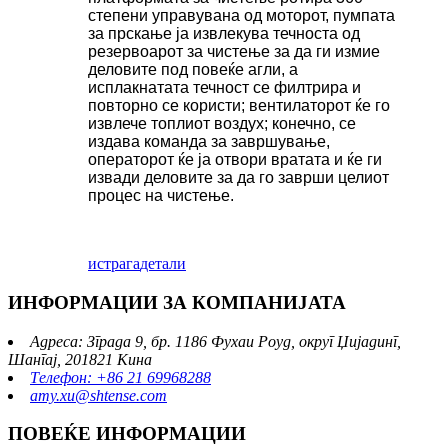
степени управувана од моторот, пумпата
за прскање ја извлекува течноста од
резервоарот за чистење за да ги измие
деловите под повеќе агли, а
исплакнатата течност се филтрира и
повторно се користи; вентилаторот ќе го
извлече топлиот воздух; конечно, се
издава команда за завршување,
операторот ќе ја отвори вратата и ќе ги
извади деловите за да го заврши целиот
процес на чистење.
истрага
детали
ИНФОРМАЦИИ ЗА КОМПАНИЈАТА
Адреса: Зграда 9, бр. 1186 Фухаи Роуд, округ Џијадинг,
Шангај, 201821 Кина
Телефон: +86 21 69968288
amy.xu@shtense.com
ПОВЕЌЕ ИНФОРМАЦИИ