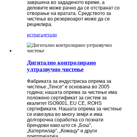
завршена во зададеното време, а
деловите може рачно да се отстранат со
отворање на вратата. Средството за
чистење во резервоарот може да се
рециклира.
истрага
детали
Дигитално контролирано
ултразвучно чистење
Фабриката за индустриска опрема за
чистење „Тенсе“ е основана во 2005
година; нашата опрема за чистење има
положено сертификат за систем за
квалитет ISO9001, EU CE, ROHS
сертификати. Нашата опрема за чистење
се извезува во многу земји и има
долгорочна соработка со познати
брендови како што се „Бош“,
„Катерпилар“, „Комацу“ и други
претпријатија.