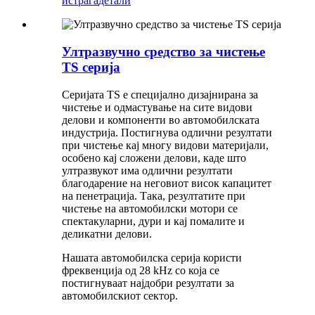
истрага
детали
Ултразвучно средство за чистење
TS серија
Серијата TS е специјално дизајнирана за
чистење и одмастување на сите видови
делови и компоненти во автомобилската
индустрија. Постигнува одлични резултати
при чистење кај многу видови материјали,
особено кај сложени делови, каде што
ултразвукот има одлични резултати
благодарение на неговиот висок капацитет
на пенетрација. Така, резултатите при
чистење на автомобилски мотори се
спектакуларни, дури и кај помалите и
деликатни делови.
Нашата автомобилска серија користи
фреквенција од 28 kHz со која се
постигнуваат најдобри резултати за
автомобилскиот сектор.