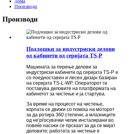
Дома
Производи
Производи
Подлошки за индустриски делови
од кабинети од серијата TS-P
Машината за перење делови за
индустриски кабинети од серијата TS-P е
со поедноставен и лесен дизајн базиран
на серијата TS-L-WP. Операторот ги
поставува деловите на платформата на
кабинетот за чистење и ја стартува.
За време на процесот на чистење,
корпата се движи со помош на моторот
за да ротира 360 степени, а млазниците
од не'рѓосувачки челик инсталирани во
повеќе насоки се прскаат за да се мијат
деловите; работата за чистење е