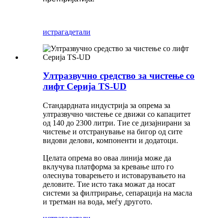
истрага
детали
Ултразвучно средство за чистење со
лифт Серија TS-UD
Стандардната индустрија за опрема за
ултразвучно чистење се движи со капацитет
од 140 до 2300 литри. Тие се дизајнирани за
чистење и отстранување на бигор од сите
видови делови, компоненти и додатоци.
Целата опрема во оваа линија може да
вклучува платформа за кревање што го
олеснува товарењето и истоварувањето на
деловите. Тие исто така можат да носат
системи за филтрирање, сепарација на масла
и третман на вода, меѓу другото.