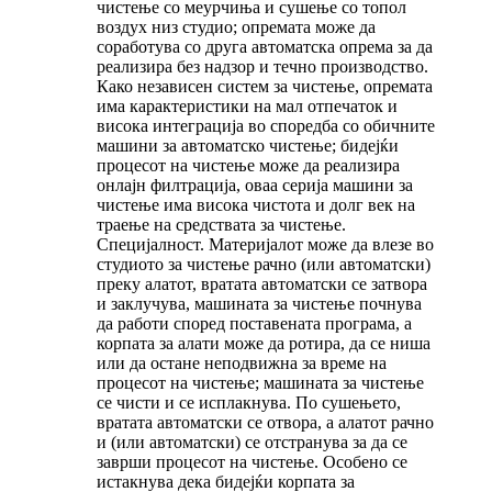
чистење со меурчиња и сушење со топол
воздух низ студио; опремата може да
соработува со друга автоматска опрема за да
реализира без надзор и течно производство.
Како независен систем за чистење, опремата
има карактеристики на мал отпечаток и
висока интеграција во споредба со обичните
машини за автоматско чистење; бидејќи
процесот на чистење може да реализира
онлајн филтрација, оваа серија машини за
чистење има висока чистота и долг век на
траење на средствата за чистење.
Специјалност. Материјалот може да влезе во
студиото за чистење рачно (или автоматски)
преку алатот, вратата автоматски се затвора
и заклучува, машината за чистење почнува
да работи според поставената програма, а
корпата за алати може да ротира, да се ниша
или да остане неподвижна за време на
процесот на чистење; машината за чистење
се чисти и се исплакнува. По сушењето,
вратата автоматски се отвора, а алатот рачно
и (или автоматски) се отстранува за да се
заврши процесот на чистење. Особено се
истакнува дека бидејќи корпата за