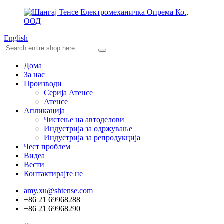
English
Дома
За нас
Производи
Серија Атенсе
Атенсе
Апликација
Чистење на автоделови
Индустрија за одржување
Индустрија за репродукција
Чест проблем
Видеа
Вести
Контактирајте не
amy.xu@shtense.com
+86 21 69968288
+86 21 69968290