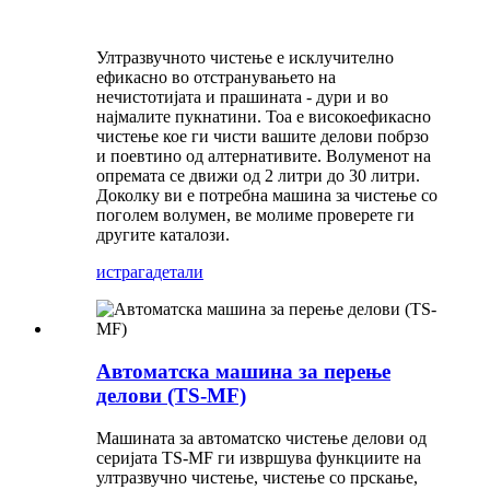
Ултразвучното чистење е исклучително
ефикасно во отстранувањето на
нечистотијата и прашината - дури и во
најмалите пукнатини. Тоа е високоефикасно
чистење кое ги чисти вашите делови побрзо
и поевтино од алтернативите. Волуменот на
опремата се движи од 2 литри до 30 литри.
Доколку ви е потребна машина за чистење со
поголем волумен, ве молиме проверете ги
другите каталози.
истрага
детали
Автоматска машина за перење
делови (TS-MF)
Машината за автоматско чистење делови од
серијата TS-MF ги извршува функциите на
ултразвучно чистење, чистење со прскање,