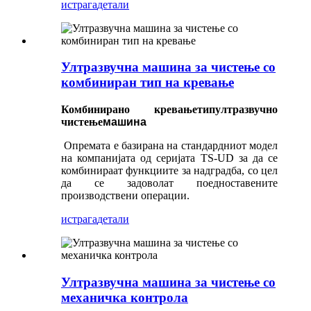
истрага
детали
Ултразвучна машина за чистење со
комбиниран тип на кревање
Комбинирано кревање
тип
ултразвучно
чистење
машина
Опремата е базирана на стандардниот модел
на компанијата од серијата TS-UD за да се
комбинираат функциите за надградба, со цел
да се задоволат поедноставените
производствени операции.
истрага
детали
Ултразвучна машина за чистење со
механичка контрола