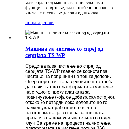
материјали од машината за перење има
функција за вртење, таа е особено погодна за
чистење и сушење делови од школка.
истрага
детали
Машина за чистење со спреј од
серијата TS-WP
Средствата за чистење во спреј од
серијата TS-WP главно се користат за
чистење на површини на тешки делови.
Операторот ги става деловите што треба
да се чистат во платформата за чистење
на студиото преку алатката за
подигнување (која се добива самостојно),
откако ќе потврди дека деловите не го
надминуваат работниот опсег на
платформата, ја затвора заштитната
врата и го започнува чистењето со еден
клуч. За време на процесот на чистење,
платформата за чистење ротира 360