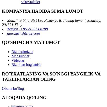
so'rov
tafsilot
KOMPANIYA HAQIDAGI MA'LUMOT
Manzil: 9-bino, № 1186 Fuxay yo'li, Jiading tumani, Shanxay,
201821 Xitoy
Telefon: +86 21 69968288
amy.xu@shtense.com
QO'SHIMCHA MA'LUMOT
Biz haqimizda
Mahsulotlar
Videolar
Biz bilan bog'lanish
RO'YXATLANING VA SO'NGGI YANGILIK VA
TAKLIFLARDAN OLING
Obuna boʻling
ALOQADA QO'LING