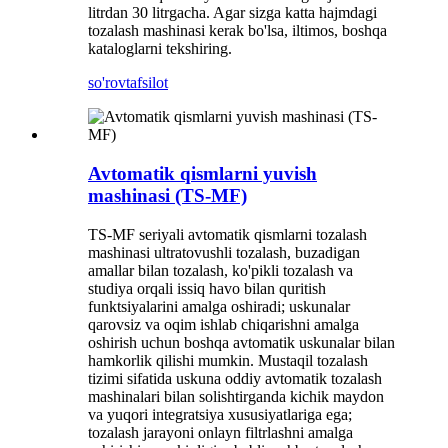
litrdan 30 litrgacha. Agar sizga katta hajmdagi
tozalash mashinasi kerak bo'lsa, iltimos, boshqa
kataloglarni tekshiring.
so'rov
tafsilot
Avtomatik qismlarni yuvish
mashinasi (TS-MF)
TS-MF seriyali avtomatik qismlarni tozalash
mashinasi ultratovushli tozalash, buzadigan
amallar bilan tozalash, ko'pikli tozalash va
studiya orqali issiq havo bilan quritish
funktsiyalarini amalga oshiradi; uskunalar
qarovsiz va oqim ishlab chiqarishni amalga
oshirish uchun boshqa avtomatik uskunalar bilan
hamkorlik qilishi mumkin. Mustaqil tozalash
tizimi sifatida uskuna oddiy avtomatik tozalash
mashinalari bilan solishtirganda kichik maydon
va yuqori integratsiya xususiyatlariga ega;
tozalash jarayoni onlayn filtrlashni amalga