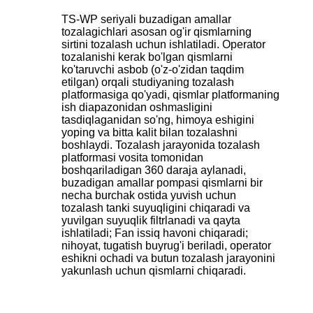
TS-WP seriyali buzadigan amallar
tozalagichlari asosan og'ir qismlarning
sirtini tozalash uchun ishlatiladi. Operator
tozalanishi kerak bo'lgan qismlarni
ko'taruvchi asbob (o'z-o'zidan taqdim
etilgan) orqali studiyaning tozalash
platformasiga qo'yadi, qismlar platformaning
ish diapazonidan oshmasligini
tasdiqlaganidan so'ng, himoya eshigini
yoping va bitta kalit bilan tozalashni
boshlaydi. Tozalash jarayonida tozalash
platformasi vosita tomonidan
boshqariladigan 360 daraja aylanadi,
buzadigan amallar pompasi qismlarni bir
necha burchak ostida yuvish uchun
tozalash tanki suyuqligini chiqaradi va
yuvilgan suyuqlik filtrlanadi va qayta
ishlatiladi; Fan issiq havoni chiqaradi;
nihoyat, tugatish buyrug'i beriladi, operator
eshikni ochadi va butun tozalash jarayonini
yakunlash uchun qismlarni chiqaradi.