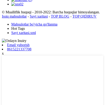
© Mualliflik huquqi - 2010-2022: Barcha huquqlar himoyalangan.
Issiq mahsulotlar
-
Sayt xaritasi
-
TOP BLOG
-
TOP QIDIRUV
Mahsulotlar bo'yicha qo'llanma
Hot Tags
Sayt xaritasi.xml
Email yuborish
8615221337708
x