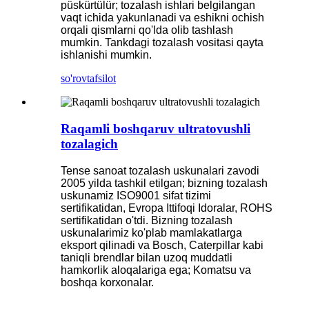
püskürtülür; tozalash ishlari belgilangan
vaqt ichida yakunlanadi va eshikni ochish
orqali qismlarni qo'lda olib tashlash
mumkin. Tankdagi tozalash vositasi qayta
ishlanishi mumkin.
so'rov
tafsilot
Raqamli boshqaruv ultratovushli
tozalagich
Tense sanoat tozalash uskunalari zavodi
2005 yilda tashkil etilgan; bizning tozalash
uskunamiz ISO9001 sifat tizimi
sertifikatidan, Evropa Ittifoqi Idoralar, ROHS
sertifikatidan o'tdi. Bizning tozalash
uskunalarimiz ko'plab mamlakatlarga
eksport qilinadi va Bosch, Caterpillar kabi
taniqli brendlar bilan uzoq muddatli
hamkorlik aloqalariga ega; Komatsu va
boshqa korxonalar.