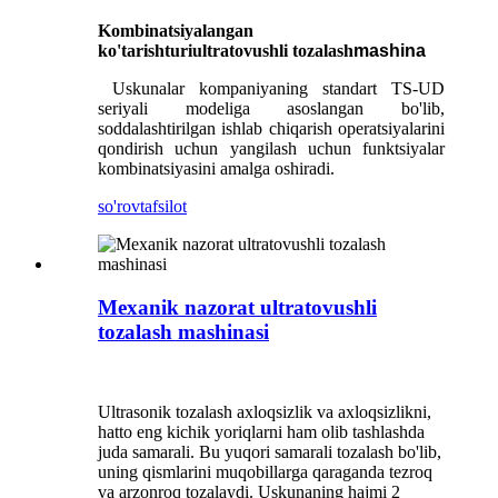
Kombinatsiyalangan
ko'tarish
turi
ultratovushli tozalash
mashina
Uskunalar kompaniyaning standart TS-UD
seriyali modeliga asoslangan bo'lib,
soddalashtirilgan ishlab chiqarish operatsiyalarini
qondirish uchun yangilash uchun funktsiyalar
kombinatsiyasini amalga oshiradi.
so'rov
tafsilot
Mexanik nazorat ultratovushli
tozalash mashinasi
Ultrasonik tozalash axloqsizlik va axloqsizlikni,
hatto eng kichik yoriqlarni ham olib tashlashda
juda samarali. Bu yuqori samarali tozalash bo'lib,
uning qismlarini muqobillarga qaraganda tezroq
va arzonroq tozalaydi. Uskunaning hajmi 2