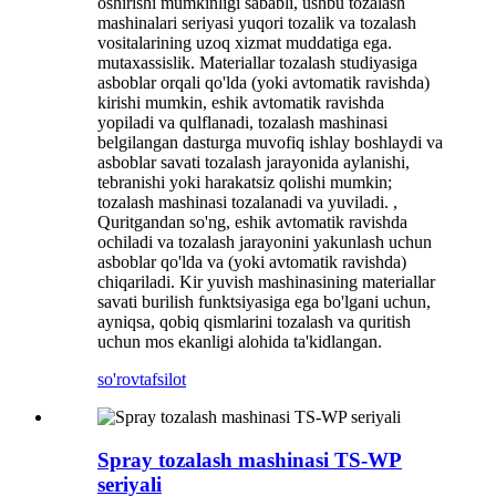
oshirishi mumkinligi sababli, ushbu tozalash
mashinalari seriyasi yuqori tozalik va tozalash
vositalarining uzoq xizmat muddatiga ega.
mutaxassislik. Materiallar tozalash studiyasiga
asboblar orqali qo'lda (yoki avtomatik ravishda)
kirishi mumkin, eshik avtomatik ravishda
yopiladi va qulflanadi, tozalash mashinasi
belgilangan dasturga muvofiq ishlay boshlaydi va
asboblar savati tozalash jarayonida aylanishi,
tebranishi yoki harakatsiz qolishi mumkin;
tozalash mashinasi tozalanadi va yuviladi. ,
Quritgandan so'ng, eshik avtomatik ravishda
ochiladi va tozalash jarayonini yakunlash uchun
asboblar qo'lda va (yoki avtomatik ravishda)
chiqariladi. Kir yuvish mashinasining materiallar
savati burilish funktsiyasiga ega bo'lgani uchun,
ayniqsa, qobiq qismlarini tozalash va quritish
uchun mos ekanligi alohida ta'kidlangan.
so'rov
tafsilot
Spray tozalash mashinasi TS-WP
seriyali