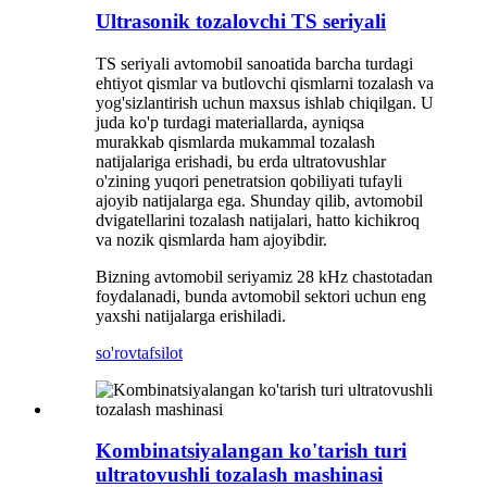
Ultrasonik tozalovchi TS seriyali
TS seriyali avtomobil sanoatida barcha turdagi
ehtiyot qismlar va butlovchi qismlarni tozalash va
yog'sizlantirish uchun maxsus ishlab chiqilgan. U
juda ko'p turdagi materiallarda, ayniqsa
murakkab qismlarda mukammal tozalash
natijalariga erishadi, bu erda ultratovushlar
o'zining yuqori penetratsion qobiliyati tufayli
ajoyib natijalarga ega. Shunday qilib, avtomobil
dvigatellarini tozalash natijalari, hatto kichikroq
va nozik qismlarda ham ajoyibdir.
Bizning avtomobil seriyamiz 28 kHz chastotadan
foydalanadi, bunda avtomobil sektori uchun eng
yaxshi natijalarga erishiladi.
so'rov
tafsilot
Kombinatsiyalangan ko'tarish turi
ultratovushli tozalash mashinasi