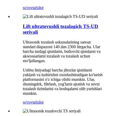
so'rov
tafsilot
Lift ultratovushli tozalagich TS-UD
seriyali
Ultrasonik tozalash uskunalarining sanoat
standart diapazoni 140 dan 2300 litrgacha. Ular
barcha turdagi qismlarni, butlovchi qismlarni va
aksessuarlarni tozalash va tozalash uchun
mo'ljallangan.
Ushbu liniyadagi barcha jihozlar qismlarni
yuklash va tushirishni osonlashtiradigan ko'tarish
platformasini o'z ichiga olishi mumkin. Ular,
shuningdek, filtrlash, yog'larni ajratish va suvni
tozalash tizimlarini va boshqalarni olib yurishlari
mumkin.
so'rov
tafsilot