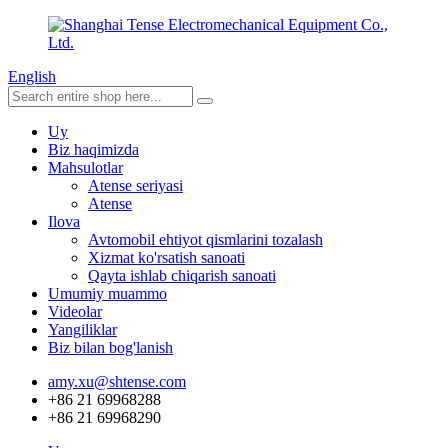
English
Uy
Biz haqimizda
Mahsulotlar
Atense seriyasi
Atense
Ilova
Avtomobil ehtiyot qismlarini tozalash
Xizmat ko'rsatish sanoati
Qayta ishlab chiqarish sanoati
Umumiy muammo
Videolar
Yangiliklar
Biz bilan bog'lanish
amy.xu@shtense.com
+86 21 69968288
+86 21 69968290