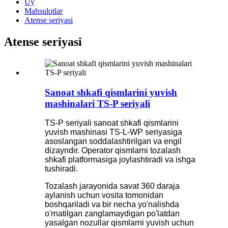
Uy
Mahsulotlar
Atense seriyasi
Atense seriyasi
Sanoat shkafi qismlarini yuvish
mashinalari TS-P seriyali
TS-P seriyali sanoat shkafi qismlarini
yuvish mashinasi TS-L-WP seriyasiga
asoslangan soddalashtirilgan va engil
dizayndir. Operator qismlarni tozalash
shkafi platformasiga joylashtiradi va ishga
tushiradi.
Tozalash jarayonida savat 360 daraja
aylanish uchun vosita tomonidan
boshqariladi va bir necha yo'nalishda
o'rnatilgan zanglamaydigan po'latdan
yasalgan nozullar qismlarni yuvish uchun