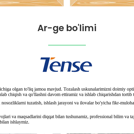
Ar-ge bo'limi
ichiga olgan to'liq jamoa mavjud. Tozalash uskunalarimizni doimiy optim
shlab chiqish va qo'llashni davom ettiramiz va ishlab chiqarishdan torti
 nosozliklarni tuzatish, ishlash jarayoni va ilovalar bo'yicha fikr-muloh
ojlari va maqsadlarini diqqat bilan tushunamiz, professional bilim va ta
bilan ishlaymiz.