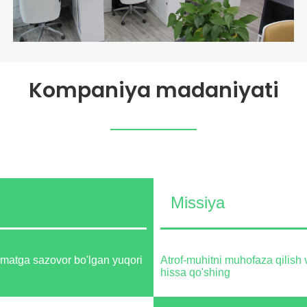
Kompaniya madaniyati
Missiya
rmatga sazovor bo'lgan yuqori
Atrof-muhitni muhofaza qilish 
hissa qo'shing