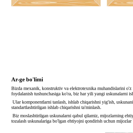
Ar-ge bo'limi
Bizda mexanik, konstruktiv va elektrotexnika muhandislarini o'z 
foydalanish tushunchasiga ko'ra, biz har yili yangi uskunalarni i
Ular komponentlarni tanlash, ishlab chiqarishni yig'ish, uskunani
standartlashtirilgan ishlab chiqarishni ta'minlash.
Biz moslashtirilgan uskunalarni qabul qilamiz, mijozlarning ehtiy
tozalash uskunalariga bo'lgan ehtiyojni qondirish uchun mijozlar 