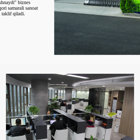
shnaydi" biznes
qori samarali sanoat
aklif qiladi.