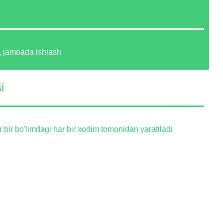
at, jamoada ishlash
i
bir bo'limdagi har bir xodim tomonidan yaratiladi