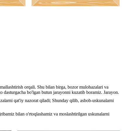
allashtirish orqali. Shu bilan birga, bozor mulohazalari va
b to dasturgacha bo'lgan butun jarayonni kuzatib boramiz. Jarayon.
azalarni qat'iy nazorat qiladi; Shunday qilib, asbob-uskunalarni
jribamiz bilan o'rtoqlashamiz va moslashtirilgan uskunalarni