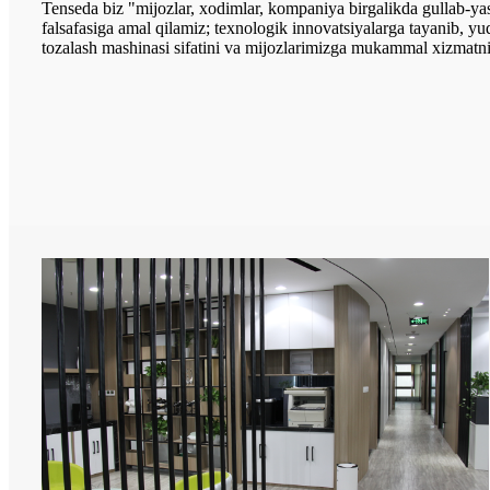
Tenseda biz "mijozlar, xodimlar, kompaniya birgalikda gullab-ya
falsafasiga amal qilamiz; texnologik innovatsiyalarga tayanib, yu
tozalash mashinasi sifatini va mijozlarimizga mukammal xizmatni t