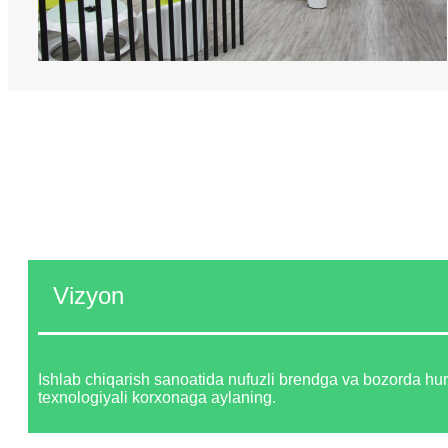
Vizyon
Ishlab chiqarish sanoatida nufuzli brendga va bozorda hu
texnologiyali korxonaga aylaning.