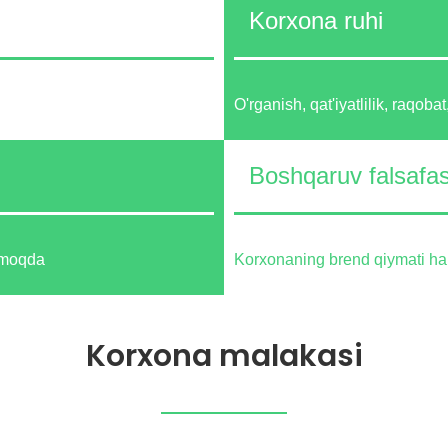
Korxona ruhi
O'rganish, qat'iyatlilik, raqob
Boshqaruv falsafas
namoqda
Korxonaning brend qiymati har 
Korxona malakasi