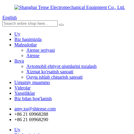
English
Uy
Biz haqimizda
Mahsulotlar
Atense seriyasi
Atense
Ilova
Avtomobil ehtiyot qismlarini tozalash
Xizmat ko'rsatish sanoati
Qayta ishlab chiqarish sanoati
Umumiy muammo
Videolar
Yangiliklar
Biz bilan bog'lanish
amy.xu@shtense.com
+86 21 69968288
+86 21 69968290
Uy