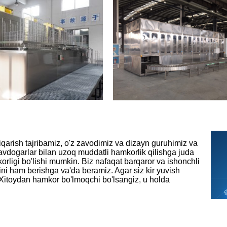
iqarish tajribamiz, o'z zavodimiz va dizayn guruhimiz va
savdogarlar bilan uzoq muddatli hamkorlik qilishga juda
rligi bo'lishi mumkin. Biz nafaqat barqaror va ishonchli
tini ham berishga va'da beramiz. Agar siz kir yuvish
 Xitoydan hamkor bo'lmoqchi bo'lsangiz, u holda