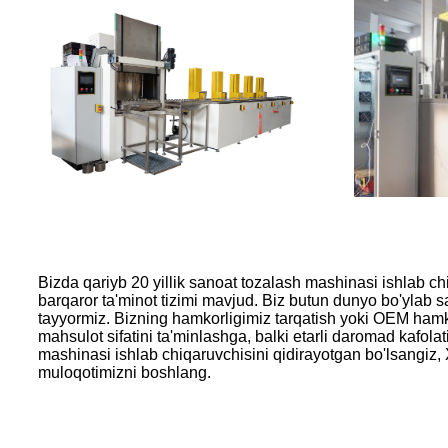
Bizda qariyb 20 yillik sanoat tozalash mashinasi ishlab ch
barqaror ta'minot tizimi mavjud. Biz butun dunyo bo'ylab 
tayyormiz. Bizning hamkorligimiz tarqatish yoki OEM hamko
mahsulot sifatini ta'minlashga, balki etarli daromad kafola
mashinasi ishlab chiqaruvchisini qidirayotgan bo'lsangiz,
muloqotimizni boshlang.