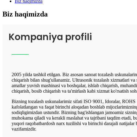
Biz haqimizda
Biz haqimizda
Kompaniya profili
2005 yilda tashkil etilgan. Biz asosan sanoat tozalash uskunalarini
chiqarish bilan shug'ullanamiz. Ultrasonik tozalash xizmatlari va
amallar yuvish mashinasi va boshqalar, ishlab chiqarish, muhandis
chiqarish, bosib chiqarish va ta'mirlash kabi xizmat ko'rsatish soha
Bizning tozalash uskunalarimiz sifati ISO 9001, Idoralar, ROHS 
kafolatlangan va faqat birinchi aloqadan boshlab mijozlarimiznin
sodiqligimizdan ustundir. Bizning bag'ishlangan jamoamiz sizning
muhokama qiladi va kerakli maslahat va tajribani taqdim etadi, bu 
yuqori raqobatbardosh narx tuzilishi va birinchi darajali natijalar
vazifamizdir.