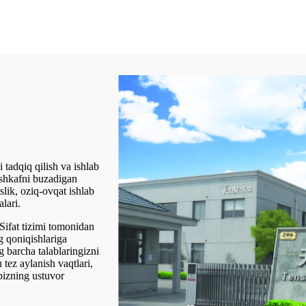
 tadqiq qilish va ishlab
 shkafni buzadigan
lik, oziq-ovqat ishlab
lari.
Sifat tizimi tomonidan
g qoniqishlariga
 barcha talablaringizni
tez aylanish vaqtlari,
 bizning ustuvor