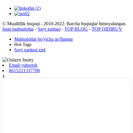
© Mualliflik huquqi - 2010-2022: Barcha huquqlar himoyalangan.
Issiq mahsulotlar
-
Sayt xaritasi
-
TOP BLOG
-
TOP QIDIRUV
Mahsulotlar bo'yicha qo'llanma
Hot Tags
Sayt xaritasi.xml
Email yuborish
8615221337708
x