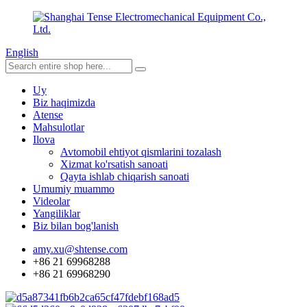
English
Uy
Biz haqimizda
Atense
Mahsulotlar
Ilova
Avtomobil ehtiyot qismlarini tozalash
Xizmat ko'rsatish sanoati
Qayta ishlab chiqarish sanoati
Umumiy muammo
Videolar
Yangiliklar
Biz bilan bog'lanish
amy.xu@shtense.com
+86 21 69968288
+86 21 69968290