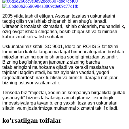
2005 yilda tashkil etilgan. Asosan tozalash uskunalarini
tadqiq qilish va ishlab chiqarish bilan shug'ullanadi.
Ultrasonik tozalash xizmatlari, ishlab chiqarish, muhandislik,
oziq-ovqat ishlab chiqarish, bosib chiqarish va ta'mirlash
kabi xizmat ko'rsatish sohalari.
Uskunalarimiz sifati ISO 9001, Idoralar, ROHS Sifat tizimi
tomonidan kafolatlangan va faqat birinchi aloqadan boshlab
mijozlarimizning qoniqishlariga sodiqligimizdan ustundir.
Bizning bag'ishlangan jamoamiz sizning barcha
talablaringizni muhokama qiladi va kerakli maslahat va
tajribani taqdim etadi, bu tez aylanish vaqtlari, yuqori
raqobatbardosh narx tuzilishi va birinchi darajali natijalar
bizning ustuvor vazifamizdir.
Tenseda biz "mijozlar, xodimlar, kompaniya birgalikda gullab-
yashnaydi" biznes falsafasiga amal qilamiz; texnologik
innovatsiyalarga tayanib, eng yaxshi tozalash uskunalari
sifatini va mijozlarimizga mukammal xizmatni taklif qiladi.
ko'rsatilgan toifalar