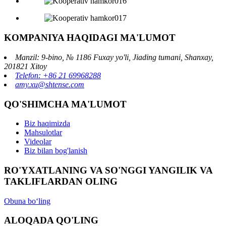
KOMPANIYA HAQIDAGI MA'LUMOT
Manzil: 9-bino, № 1186 Fuxay yo'li, Jiading tumani, Shanxay,
201821 Xitoy
Telefon: +86 21 69968288
amy.xu@shtense.com
QO'SHIMCHA MA'LUMOT
Biz haqimizda
Mahsulotlar
Videolar
Biz bilan bog'lanish
RO'YXATLANING VA SO'NGGI YANGILIK VA
TAKLIFLARDAN OLING
Obuna boʻling
ALOQADA QO'LING