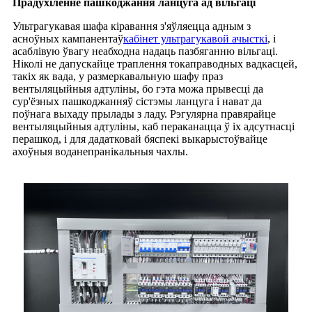
Прадухіленне пашкоджання ланцуга ад вільгаці
Ультрагукавая шафа кіравання з'яўляецца адным з
асноўных кампанентаў
кабінет ультрагукавой ачысткі
, і
асаблівую ўвагу неабходна надаць пазбяганню вільгаці.
Ніколі не дапускайце траплення токаправодных вадкасцей,
такіх як вада, у размеркавальную шафу праз
вентыляцыйныя адтуліны, бо гэта можа прывесці да
сур'ёзных пашкоджанняў сістэмы ланцуга і нават да
поўнага выхаду прылады з ладу. Рэгулярна правярайце
вентыляцыйныя адтуліны, каб пераканацца ў іх адсутнасці
перашкод, і для дадатковай бяспекі выкарыстоўвайце
ахоўныя воданепранікальныя чахлы.