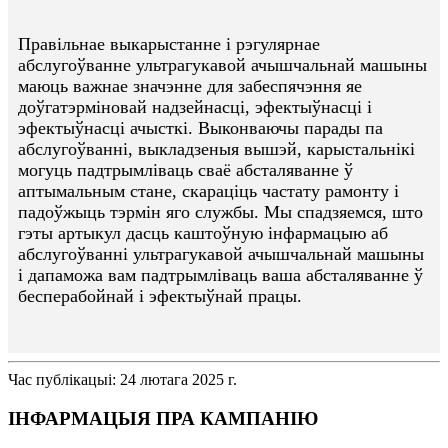
Правільнае выкарыстанне і рэгулярнае
абслугоўванне ультрагукавой ачышчальнай машыны
маюць важнае значэнне для забеспячэння яе
доўгатэрміновай надзейнасці, эфектыўнасці і
эфектыўнасці ачысткі. Выконваючы парады па
абслугоўванні, выкладзеныя вышэй, карыстальнікі
могуць падтрымліваць сваё абсталяванне ў
аптымальным стане, скараціць частату рамонту і
падоўжыць тэрмін яго службы. Мы спадзяемся, што
гэты артыкул дасць каштоўную інфармацыю аб
абслугоўванні ультрагукавой ачышчальнай машыны
і дапаможа вам падтрымліваць ваша абсталяванне ў
бесперабойнай і эфектыўнай працы.
Час публікацыі: 24 лютага 2025 г.
ІНФАРМАЦЫЯ ПРА КАМПАНІЮ