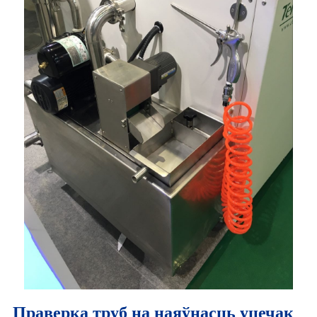
Праверка труб на наяўнасць уцечак