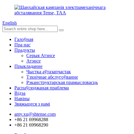
English
Галоўная
Пра нас
Прадукты
Серыя Атэнсе
Атэнсе
Прыкладанне
Чыстка аўтазапчастак
Тэхнічнае абслугоўванне
Рэканструктарская прамысловасць
Распаўсюджаная праблема
Відэа
Навіны
Звяжыцеся з намі
amy.xu@shtense.com
+86 21 69968288
+86 21 69968290