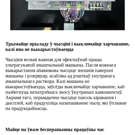
Трымайце прыладу ў чысціні і выключайце харчаванне,
калі яна не выкарыстоўваецца
Чысціня вельмі важная для эфектыўнай працы
ультрагукавой ачышчальнай машыны. Пасля кожнага
выкарыстання абавязкова чысціце знешнія паверхні
машыны і рэзервуар, асабліва ад рэшткаў унутранага
ачышчальнага раствора. Калі машына не
выкарыстоўваецца, заўсёды выключайце харчаванне, каб
пазбегнуць непатрэбнага зносу ўнутраных кампанентаў.
Акрамя таго, перыядычна чысціце панэль кіравання і
дысплей, каб прадухіліць назапашванне пылу, які ўплывае
на прадукцыйнасць.
Майце на ўвазе бесперапынны працоўны час