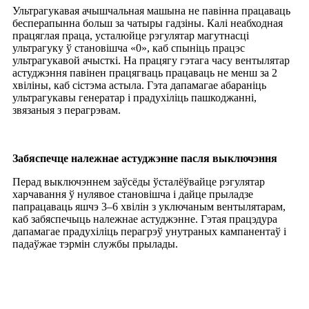
Ультрагукавая ачышчальная машына не павінна працаваць
бесперапынна больш за чатыры гадзіны. Калі неабходная
працяглая праца, усталюйце рэгулятар магутнасці
ультрагуку ў становішча «0», каб спыніць працэс
ультрагукавой ачысткі. На працягу гэтага часу вентылятар
астуджэння павінен працягваць працаваць не менш за 2
хвіліны, каб сістэма астыла. Гэта дапамагае абараніць
ультрагукавы генератар і прадухіліць пашкоджанні,
звязаныя з перагрэвам.
Забяспечце належнае астуджэнне пасля выключэння
Перад выключэннем заўсёды ўсталёўвайце рэгулятар
харчавання ў нулявое становішча і дайце прыладзе
папрацаваць яшчэ 3–6 хвілін з уключаным вентылятарам,
каб забяспечыць належнае астуджэнне. Гэтая працэдура
дапамагае прадухіліць перагрэў унутраных кампанентаў і
падаўжае тэрмін службы прылады.