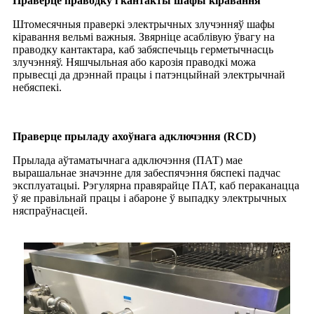
Праверце праводку і кантакты шафы кіравання
Штомесячныя праверкі электрычных злучэнняў шафы
кіравання вельмі важныя. Звярніце асаблівую ўвагу на
праводку кантактара, каб забяспечыць герметычнасць
злучэнняў. Няшчыльная або карозія праводкі можа
прывесці да дрэннай працы і патэнцыйнай электрычнай
небяспекі.
Праверце прыладу ахоўнага адключэння (RCD)
Прылада аўтаматычнага адключэння (ПАТ) мае
вырашальнае значэнне для забеспячэння бяспекі падчас
эксплуатацыі. Рэгулярна правярайце ПАТ, каб пераканацца
ў яе правільнай працы і абароне ў выпадку электрычных
няспраўнасцей.