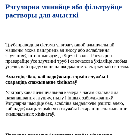
Рэгулярна мяняйце або фільтруйце
растворы для ачысткі
Трубаправодная сістэма ультрагукавой ачышчальнай
машыны можа пацярпець ад зносу або аслаблення
злучэнняў, што прывядзе да ўцечкі вады. Рэгулярна
правярайце ўсе злучэнні труб і своечасова ўхіляйце любыя
ўцечкі, каб прадухіліць пашкоджанне электрычнай сістэмы.
Ачысціце бак, каб падоўжыць тэрмін службы і
скараціць спажыванне хімікатаў
Ультрагукавая ачышчальная камера з часам схільная да
назапашвання тлушчу, пылу і іншых забруджванняў.
Рэгулярна чысціце бак, асабліва выдаляючы рэшткі алею,
каб падоўжыць тэрмін яго службы і скараціць спажыванне
ачышчальных хімікатаў.