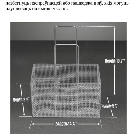
пазбегнуць няспраўнасцей або пашкоджанняў, якія могуць
паўплываць на вынікі чысткі.