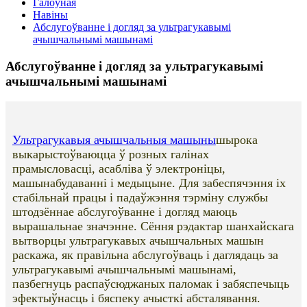
Галоўная
Навіны
Абслугоўванне і догляд за ультрагукавымі
ачышчальнымі машынамі
Абслугоўванне і догляд за ультрагукавымі
ачышчальнымі машынамі
Ультрагукавыя ачышчальныя машыны
шырока
выкарыстоўваюцца ў розных галінах
прамысловасці, асабліва ў электроніцы,
машынабудаванні і медыцыне. Для забеспячэння іх
стабільнай працы і падаўжэння тэрміну службы
штодзённае абслугоўванне і догляд маюць
вырашальнае значэнне. Сёння рэдактар шанхайскага
вытворцы ультрагукавых ачышчальных машын
раскажа, як правільна абслугоўваць і даглядаць за
ультрагукавымі ачышчальнымі машынамі,
пазбегнуць распаўсюджаных паломак і забяспечыць
эфектыўнасць і бяспеку ачысткі абсталявання.