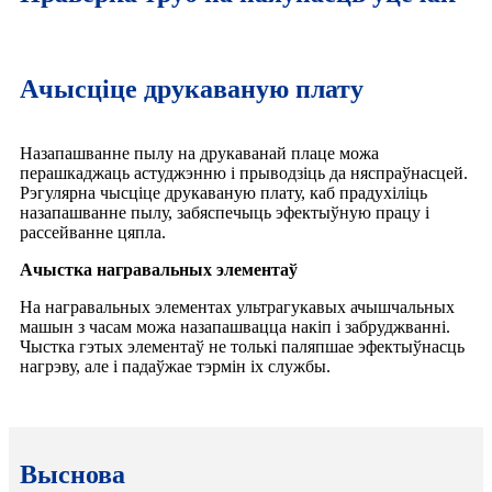
Ачысціце друкаваную плату
Назапашванне пылу на друкаванай плаце можа
перашкаджаць астуджэнню і прыводзіць да няспраўнасцей.
Рэгулярна чысціце друкаваную плату, каб прадухіліць
назапашванне пылу, забяспечыць эфектыўную працу і
рассейванне цяпла.
Ачыстка награвальных элементаў
На награвальных элементах ультрагукавых ачышчальных
машын з часам можа назапашвацца накіп і забруджванні.
Чыстка гэтых элементаў не толькі паляпшае эфектыўнасць
нагрэву, але і падаўжае тэрмін іх службы.
Выснова