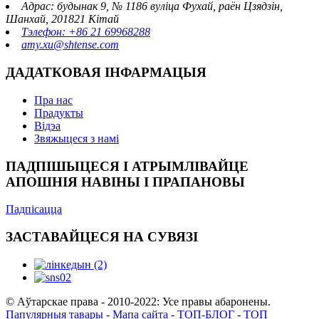
Адрас: будынак 9, № 1186 вуліца Фухай, раён Цзядзін,
Шанхай, 201821 Кітай
Тэлефон: +86 21 69968288
amy.xu@shtense.com
ДАДАТКОВАЯ ІНФАРМАЦЫЯ
Пра нас
Прадукты
Відэа
Звяжыцеся з намі
ПАДПІШЫЦЕСЯ І АТРЫМЛІВАЙЦЕ
АПОШНІЯ НАВІНЫ І ПРАПАНОВЫ
Падпісацца
ЗАСТАВАЙЦЕСЯ НА СУВЯЗІ
© Аўтарскае права - 2010-2022: Усе правы абаронены.
Папулярныя тавары
-
Мапа сайта
-
ТОП-БЛОГ
-
ТОП