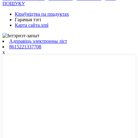
ПОШУКУ
Кіраўніцтва па прадуктах
Гарачыя тэгі
Карта сайта.xml
Адправіць электронны ліст
8615221337708
x