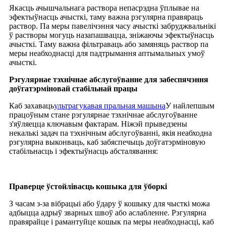
Якасць ачышчальнага раствора непасрэдна ўплывае на
эфектыўнасць ачысткі, таму важна рэгулярна правяраць
раствор. Па меры павелічэння часу ачысткі забруджвальнікі
ў растворы могуць назапашвацца, зніжаючы эфектыўнасць
ачысткі. Таму важна фільтраваць або замяняць раствор па
меры неабходнасці для падтрымання аптымальных умоў
ачысткі.
Рэгулярнае тэхнічнае абслугоўванне для забеспячэння
доўгатэрміновай стабільнай працы
Каб захаваць
ультрагукавая пральная машына
У найлепшым
працоўным стане рэгулярнае тэхнічнае абслугоўванне
з'яўляецца ключавым фактарам. Ніжэй прыведзены
некалькі задач па тэхнічным абслугоўванні, якія неабходна
рэгулярна выконваць, каб забяспечыць доўгатэрміновую
стабільнасць і эфектыўнасць абсталявання:
Праверце ўстойлівасць кошыка для ўборкі
З часам з-за вібрацыі або ўдару ў кошыку для чысткі можа
адбыцца адрыў зварных швоў або аслабленне. Рэгулярна
правярайце і рамантуйце кошык па меры неабходнасці, каб