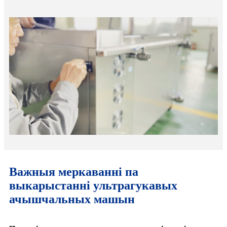
Важныя меркаванні па
выкарыстанні ультрагукавых
ачышчальных машын