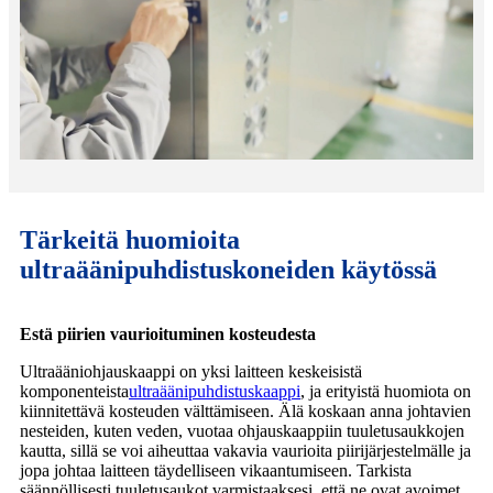
Tärkeitä huomioita
ultraäänipuhdistuskoneiden käytössä
Estä piirien vaurioituminen kosteudesta
Ultraääniohjauskaappi on yksi laitteen keskeisistä
komponenteista
ultraäänipuhdistuskaappi
, ja erityistä huomiota on
kiinnitettävä kosteuden välttämiseen. Älä koskaan anna johtavien
nesteiden, kuten veden, vuotaa ohjauskaappiin tuuletusaukkojen
kautta, sillä se voi aiheuttaa vakavia vaurioita piirijärjestelmälle ja
jopa johtaa laitteen täydelliseen vikaantumiseen. Tarkista
säännöllisesti tuuletusaukot varmistaaksesi, että ne ovat avoimet,