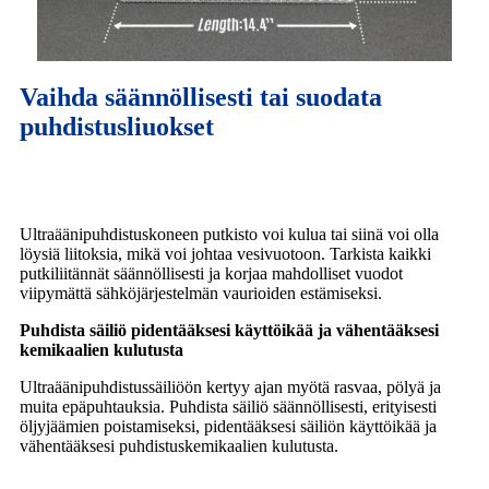
Vaihda säännöllisesti tai suodata
puhdistusliuokset
Ultraäänipuhdistuskoneen putkisto voi kulua tai siinä voi olla
löysiä liitoksia, mikä voi johtaa vesivuotoon. Tarkista kaikki
putkiliitännät säännöllisesti ja korjaa mahdolliset vuodot
viipymättä sähköjärjestelmän vaurioiden estämiseksi.
Puhdista säiliö pidentääksesi käyttöikää ja vähentääksesi
kemikaalien kulutusta
Ultraäänipuhdistussäiliöön kertyy ajan myötä rasvaa, pölyä ja
muita epäpuhtauksia. Puhdista säiliö säännöllisesti, erityisesti
öljyjäämien poistamiseksi, pidentääksesi säiliön käyttöikää ja
vähentääksesi puhdistuskemikaalien kulutusta.