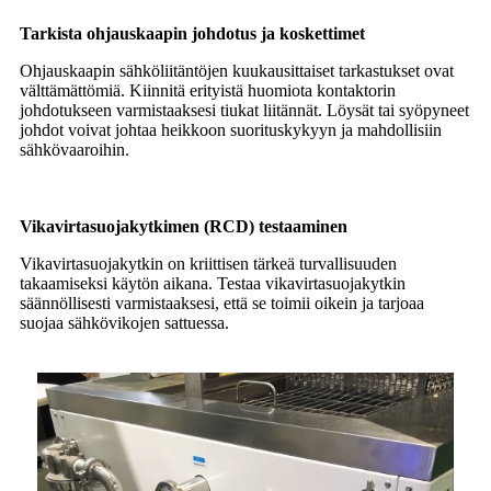
Tarkista ohjauskaapin johdotus ja koskettimet
Ohjauskaapin sähköliitäntöjen kuukausittaiset tarkastukset ovat
välttämättömiä. Kiinnitä erityistä huomiota kontaktorin
johdotukseen varmistaaksesi tiukat liitännät. Löysät tai syöpyneet
johdot voivat johtaa heikkoon suorituskykyyn ja mahdollisiin
sähkövaaroihin.
Vikavirtasuojakytkimen (RCD) testaaminen
Vikavirtasuojakytkin on kriittisen tärkeä turvallisuuden
takaamiseksi käytön aikana. Testaa vikavirtasuojakytkin
säännöllisesti varmistaaksesi, että se toimii oikein ja tarjoaa
suojaa sähkövikojen sattuessa.