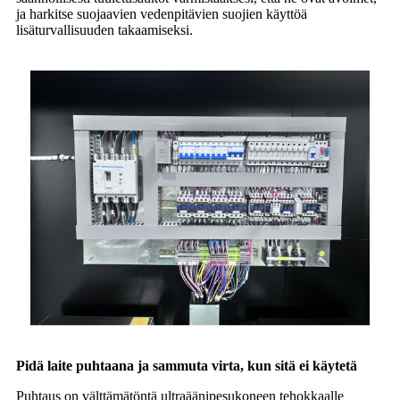
ja harkitse suojaavien vedenpitävien suojien käyttöä
lisäturvallisuuden takaamiseksi.
Pidä laite puhtaana ja sammuta virta, kun sitä ei käytetä
Puhtaus on välttämätöntä ultraäänipesukoneen tehokkaalle