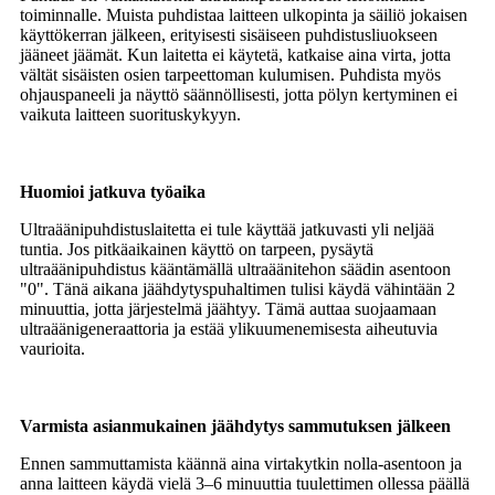
toiminnalle. Muista puhdistaa laitteen ulkopinta ja säiliö jokaisen
käyttökerran jälkeen, erityisesti sisäiseen puhdistusliuokseen
jääneet jäämät. Kun laitetta ei käytetä, katkaise aina virta, jotta
vältät sisäisten osien tarpeettoman kulumisen. Puhdista myös
ohjauspaneeli ja näyttö säännöllisesti, jotta pölyn kertyminen ei
vaikuta laitteen suorituskykyyn.
Huomioi jatkuva työaika
Ultraäänipuhdistuslaitetta ei tule käyttää jatkuvasti yli neljää
tuntia. Jos pitkäaikainen käyttö on tarpeen, pysäytä
ultraäänipuhdistus kääntämällä ultraäänitehon säädin asentoon
"0". Tänä aikana jäähdytyspuhaltimen tulisi käydä vähintään 2
minuuttia, jotta järjestelmä jäähtyy. Tämä auttaa suojaamaan
ultraäänigeneraattoria ja estää ylikuumenemisesta aiheutuvia
vaurioita.
Varmista asianmukainen jäähdytys sammutuksen jälkeen
Ennen sammuttamista käännä aina virtakytkin nolla-asentoon ja
anna laitteen käydä vielä 3–6 minuuttia tuulettimen ollessa päällä