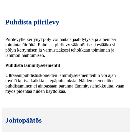
Puhdista piirilevy
Piirilevylle kertynyt pöly voi haitata jäähdytystä ja aiheuttaa
toimintahäiriöitä. Puhdista piirilevy säännöllisesti estääksesi
pölyn kertymisen ja varmistaaksesi tehokkaan toiminnan ja
lämmön haihtumisen.
Puhdista lämmityselementit
Ultraäänipuhdistuskoneiden lämmityselementteihin voi ajan
myötä kertyä kalkkia ja epäpuhtauksia. Näiden elementtien
puhdistaminen ei ainoastaan paranna lämmitystehokkuutta, vaan
myös pidentää niiden käyttöikää.
Johtopäätös