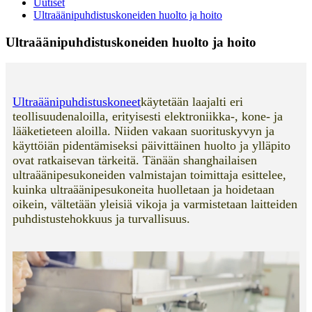
Uutiset
Ultraäänipuhdistuskoneiden huolto ja hoito
Ultraäänipuhdistuskoneiden huolto ja hoito
Ultraäänipuhdistuskoneet
käytetään laajalti eri
teollisuudenaloilla, erityisesti elektroniikka-, kone- ja
lääketieteen aloilla. Niiden vakaan suorituskyvyn ja
käyttöiän pidentämiseksi päivittäinen huolto ja ylläpito
ovat ratkaisevan tärkeitä. Tänään shanghailaisen
ultraäänipesukoneiden valmistajan toimittaja esittelee,
kuinka ultraäänipesukoneita huolletaan ja hoidetaan
oikein, vältetään yleisiä vikoja ja varmistetaan laitteiden
puhdistustehokkuus ja turvallisuus.