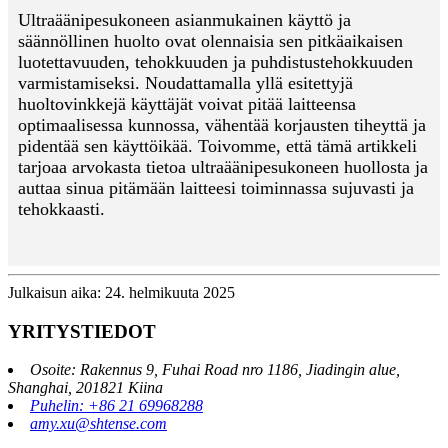
Ultraäänipesukoneen asianmukainen käyttö ja
säännöllinen huolto ovat olennaisia sen pitkäaikaisen
luotettavuuden, tehokkuuden ja puhdistustehokkuuden
varmistamiseksi. Noudattamalla yllä esitettyjä
huoltovinkkejä käyttäjät voivat pitää laitteensa
optimaalisessa kunnossa, vähentää korjausten tiheyttä ja
pidentää sen käyttöikää. Toivomme, että tämä artikkeli
tarjoaa arvokasta tietoa ultraäänipesukoneen huollosta ja
auttaa sinua pitämään laitteesi toiminnassa sujuvasti ja
tehokkaasti.
Julkaisun aika: 24. helmikuuta 2025
YRITYSTIEDOT
Osoite: Rakennus 9, Fuhai Road nro 1186, Jiadingin alue,
Shanghai, 201821 Kiina
Puhelin: +86 21 69968288
amy.xu@shtense.com