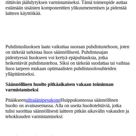
riittävän jäähdytyksen varmistamiseksi. Tämä toimenpide auttaa
estämään sisäisten komponenttien ylikuumenemisen ja pidentää
laitteen käyttöikää.
Puhdistusliuoksen laatu vaikuttaa suoraan puhdistustehoon, joten
on tärkeää tarkistaa liuos säännöllisesti. Puhdistusajan
pidentyessä liuokseen voi kertyä epäpuhtauksia, jotka
heikentävät puhdistustehoa. Siksi on tärkeää suodattaa tai vaihtaa
liuos tarpeen mukaan optimaalisten puhdistusolosuhteiden
ylläpitämiseksi.
Säännöllinen huolto pitkäaikaisen vakaan toiminnan
varmistamiseksi
Pitääkseen
ultraäänipesukone
Huippukunnossa säännöllinen
huolto on avainasemassa. Alla on useita huoltotehtäviä, jotka
tulisi suorittaa säännöllisesti laitteen pitkän aikavälin vakauden ja
tehokkuuden varmistamiseksi: