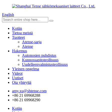
English
Kotiin
Tietoa meistä
Tuotteet
Atense-sarja
Atense
Hakemus
Autonosien puhdistus
Kunnossapitoteollisuus
Uudelleenvalmistusteollisuus
Yleinen ongelma
Videot
Uutiset
Ota yhteyttä
amy.xu@shtense.com
+86 21 69968288
+86 21 69968290
Kotiin