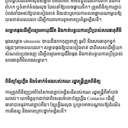
ប្រព័ន្ធបំពង់នៃម៉ាស៊ីនសម្អាត ultrasonic អាចទទួលរងពីការពាក់ និងការ
រហែក ឬទំនាក់ទំនងរលុង ដែលនាំឱ្យលេចធ្លាយទឹក។ ត្រួតពិនិត្យការភ្ជាប់
បំពង់ទាំងអស់ឱ្យបានទៀងទាត់ និងដោះស្រាយការលេចធ្លាយណាមួយឱ្យ
បានទាន់ពេលវេលា ដើម្បីការពារការខូចខាតប្រព័ន្ធអគ្គិសនី។
សម្អាតធុងដើម្បីពន្យារអាយុជីវិត និងកាត់បន្ថយការប្រើប្រាស់សារធាតុគីមី
ធុងសម្អាត ultrasonic ងាយនឹងកកកុញខាញ់ ធូលី និងសារធាតុកខ្វក់
ផ្សេងៗតាមពេលវេលា។ សម្អាតធុងឱ្យបានទៀងទាត់ ជាពិសេសដើម្បីយក
សំណល់ប្រេងចេញ ដើម្បីពន្យារអាយុជីវិតធុង និងកាត់បន្ថយការប្រើប្រាស់
សារធាតុគីមីលាងសម្អាត។
ពិនិត្យខ្សែភ្លើង និងទំនាក់ទំនងរបស់គណៈរដ្ឋមន្ត្រីត្រួតពិនិត្យ
ការត្រួតពិនិត្យប្រចាំខែនៃការតភ្ជាប់អគ្គិសនីរបស់គណៈរដ្ឋមន្ត្រីគឺចាំបាច់
ណាស់។ យកចិត្តទុកដាក់ជាពិសេសចំពោះខ្សែភ្លើង Contactor ដើម្បី
ធានាបាននូវការតភ្ជាប់តឹង។ ខ្សែភ្លើងរលុង ឬច្រេះអាចបណ្តាលឱ្យដំណើរ
ការមិនល្អ និងមានគ្រោះថ្នាក់អគ្គិសនី។