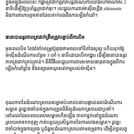
ក្នុងអំឡុងពេលនេះ កង្ហារត្រជាក់គួរតែបន្តដំណើរការយ៉ាងហោចណាស់ 2
នាទីដើម្បីឱ្យប្រព័ន្ធត្រជាក់ចុះ។ នេះជួយការពារម៉ាស៊ីនភ្លើង ultrasonic
និងការពារការខូចខាតដែលទាក់ទងនឹងការឡើងកំដៅ។
ធានាបាននូវភាពត្រជាក់ត្រឹមត្រូវបន្ទាប់ពីការបិទ
មុនពេលបិទ តែងតែកែតម្រូវប៊ូតុងថាមពលទៅទីតាំងសូន្យ ហើយទុកឱ្យ
ម៉ាស៊ីនដំណើរការបន្ថែម 3 ទៅ 6 នាទីដោយបើកកង្ហារ ដើម្បីធានាបាននូវ
ភាពត្រជាក់គ្រប់គ្រាន់។ នីតិវិធីនេះជួយការពារសមាសធាតុខាងក្នុងពីការ
ឡើងកំដៅខ្លាំង និងពន្យារអាយុសេវាកម្មរបស់ម៉ាស៊ីន។
គុណភាពនៃដំណោះស្រាយសម្អាតប៉ះពាល់ដោយផ្ទាល់ដល់ដំណើរការ
សម្អាត ដូច្នេះវាចាំបាច់ក្នុងការត្រួតពិនិត្យដំណោះស្រាយជាប្រចាំ។
នៅពេលដែលពេលវេលាសម្អាតកើនឡើង ភាពកខ្វក់នៅក្នុងដំណោះ
ស្រាយអាចកកកុញ កាត់បន្ថយប្រសិទ្ធភាពនៃការលាងសម្អាត។ ដូច្នេះ
វាចាំបាច់ក្នុងការត្រង ឬជំនួសដំណោះស្រាយតាមតម្រូវការ ដើម្បីរក្សាលក្ខ