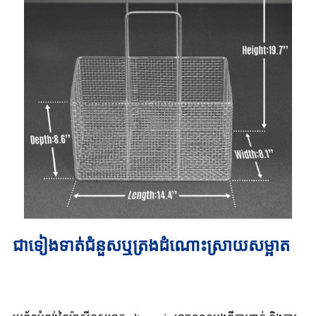
ជាទៀងទាត់ជំនួសឬត្រងដំណោះស្រាយសម្អាត