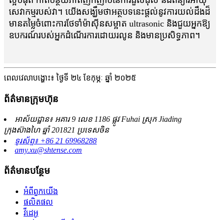
សេវាកម្មរបស់វា។ យើងសង្ឃឹមថាអត្ថបទនេះផ្តល់នូវការយល់ដឹងដ៏
មានតម្លៃចំពោះការថែទាំម៉ាស៊ីនសម្អាត ultrasonic និងជួយអ្នកឱ្យ
ឧបករណ៍របស់អ្នកដំណើរការដោយរលូន និងមានប្រសិទ្ធភាព។
ពេលវេលាបង្ហោះ៖ ថ្ងៃទី ២៤ ខែកុម្ភៈ ឆ្នាំ ២០២៥
ព័ត៌មានក្រុមហ៊ុន
អាស័យដ្ឋាន៖ អគារ 9 លេខ 1186 ផ្លូវ Fuhai ស្រុក Jiading
ក្រុងស៊ាងហៃ ឆ្នាំ 201821 ប្រទេសចិន
ទូរស័ព្ទ៖ +86 21 69968288
amy.xu@shtense.com
ព័ត៌មានបន្ថែម
អំពីពួកយើង
ផលិតផល
វីដេអូ