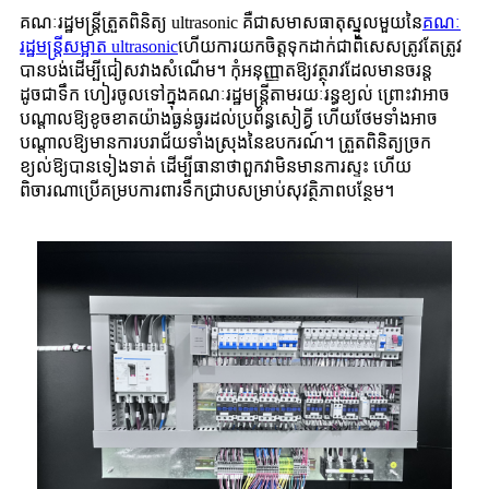
គណៈរដ្ឋមន្ត្រីត្រួតពិនិត្យ ultrasonic គឺជាសមាសធាតុស្នូលមួយនៃ
គណៈ
រដ្ឋមន្ត្រីសម្អាត ultrasonic
ហើយការយកចិត្តទុកដាក់ជាពិសេសត្រូវតែត្រូវ
បានបង់ដើម្បីជៀសវាងសំណើម។ កុំអនុញ្ញាតឱ្យវត្ថុរាវដែលមានចរន្ត
ដូចជាទឹក ហៀរចូលទៅក្នុងគណៈរដ្ឋមន្ត្រីតាមរយៈរន្ធខ្យល់ ព្រោះវាអាច
បណ្តាលឱ្យខូចខាតយ៉ាងធ្ងន់ធ្ងរដល់ប្រព័ន្ធសៀគ្វី ហើយថែមទាំងអាច
បណ្តាលឱ្យមានការបរាជ័យទាំងស្រុងនៃឧបករណ៍។ ត្រួតពិនិត្យច្រក
ខ្យល់ឱ្យបានទៀងទាត់ ដើម្បីធានាថាពួកវាមិនមានការស្ទះ ហើយ
ពិចារណាប្រើគម្របការពារទឹកជ្រាបសម្រាប់សុវត្ថិភាពបន្ថែម។