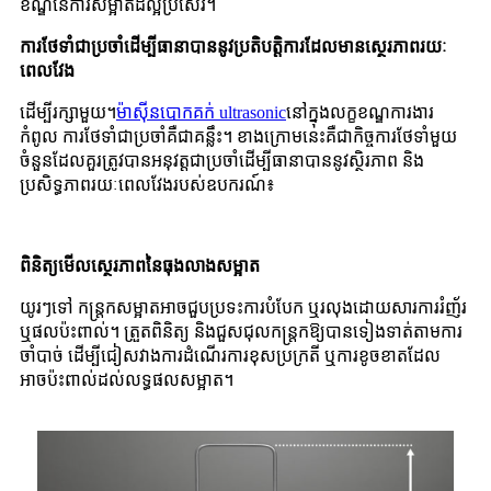
ខណ្ឌនៃការសម្អាតដ៏ល្អប្រសើរ។
ការថែទាំជាប្រចាំដើម្បីធានាបាននូវប្រតិបត្តិការដែលមានស្ថេរភាពរយៈ
ពេលវែង
ដើម្បីរក្សាមួយ។
ម៉ាស៊ីនបោកគក់ ultrasonic
នៅក្នុងលក្ខខណ្ឌការងារ
កំពូល ការថែទាំជាប្រចាំគឺជាគន្លឹះ។ ខាង​ក្រោម​នេះ​គឺ​ជា​កិច្ចការ​ថែទាំ​មួយ​
ចំនួន​ដែល​គួរ​ត្រូវ​បាន​អនុវត្ត​ជា​ប្រចាំ​ដើម្បី​ធានា​បាន​នូវ​ស្ថិរភាព និង​
ប្រសិទ្ធភាព​រយៈពេល​វែង​របស់​ឧបករណ៍៖
ពិនិត្យមើលស្ថេរភាពនៃធុងលាងសម្អាត
យូរៗទៅ កន្ត្រកសម្អាតអាចជួបប្រទះការបំបែក ឬរលុងដោយសារការរំញ័រ
ឬផលប៉ះពាល់។ ត្រួតពិនិត្យ និងជួសជុលកន្ត្រកឱ្យបានទៀងទាត់តាមការ
ចាំបាច់ ដើម្បីជៀសវាងការដំណើរការខុសប្រក្រតី ឬការខូចខាតដែល
អាចប៉ះពាល់ដល់លទ្ធផលសម្អាត។