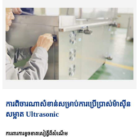
ការពិចារណាសំខាន់សម្រាប់ការប្រើប្រាស់ម៉ាស៊ីន
សម្អាត Ultrasonic
ការពារការខូចខាតសៀគ្វីពីសំណើម