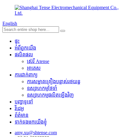
English
ផ្ទះ
អំពីពួកយើង
ផលិតផល
ស៊េរី Atense
អាតេស
ការដាក់ពាក្យ
ការសម្អាតគ្រឿងបន្លាស់រថយន្ត
ឧស្សាហកម្មថែទាំ
ឧស្សាហកម្មផលិតឡើងវិញ
បញ្ហាទូទៅ
វីដេអូ
ព័ត៌មាន
ទាក់ទងមកយើងខ្ញុំ
amy.xu@shtense.com