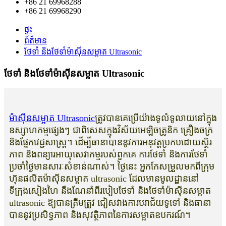
+86 21 69968288
+86 21 69968290
ផ្ទះ
ព័ត៌មាន
ថែទាំ និងថែទាំម៉ាស៊ីនសម្អាត Ultrasonic
ថែទាំ និងថែទាំម៉ាស៊ីនសម្អាត Ultrasonic
ម៉ាស៊ីនសម្អាត Ultrasonic
ត្រូវ​បាន​គេ​ប្រើ​យ៉ាង​ទូលំទូលាយ​នៅ​ក្នុង​
ឧស្សាហកម្ម​ផ្សេងៗ ជា​ពិសេស​ក្នុង​វិស័យ​អេឡិចត្រូនិក គ្រឿងចក្រ
និង​ផ្នែក​វេជ្ជសាស្ត្រ។ ដើម្បីធានាបាននូវការអនុវត្តប្រកបដោយស្ថិរ
ភាព និងពន្យារអាយុសេវាកម្មរបស់ពួកគេ ការថែទាំ និងការថែទាំ
ប្រចាំថ្ងៃមានសារៈសំខាន់ណាស់។ ថ្ងៃនេះ អ្នកកែសម្រួលមកពីក្រុម
ហ៊ុនផលិតម៉ាស៊ីនសម្អាត ultrasonic ដែលមានមូលដ្ឋាននៅ
ទីក្រុងសៀងហៃ នឹងណែនាំពីរបៀបថែទាំ និងថែទាំម៉ាស៊ីនសម្អាត
ultrasonic ឱ្យបានត្រឹមត្រូវ ជៀសវាងការបរាជ័យទូទៅ និងធានា
បាននូវប្រសិទ្ធភាព និងសុវត្ថិភាពនៃការសម្អាតឧបករណ៍។