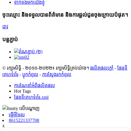
ទាក់ទងមកយើងខ្ញុំ
ចុះឈ្មោះ និងទទួលបានព័ត៌មាន និងការផ្តល់ជូនចុងក្រោយបំផុត។
ជាវ
បន្តភ្ជាប់
© រក្សាសិទ្ធិ - ២០១០-២០២២៖ រក្សាសិទ្ធិគ្រប់យ៉ាង។
ផលិតផលក្តៅ
-
ផែនទី
គេហទំព័រ
-
ប្លុកកំពូល
-
ការស្វែងរកកំពូល
ការណែនាំអំពីផលិតផល
Hot Tags
ផែនទីគេហទំព័រ.xml
ផ្ញើអ៊ីមែល
8615221337708
x