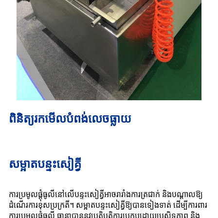
ពិនិត្យរកមើលបំពង់លេចធ្លាយ
សម្អាតបន្ទះសៀគ្វី
ការប្រមូលផ្តុំធូលីនៅលើបន្ទះសៀគ្វីអាចរារាំងការត្រជាក់ និងបណ្តាលឱ្យ
ដំណើរការខុសប្រក្រតី។ សម្អាតបន្ទះសៀគ្វីឱ្យបានទៀងទាត់ ដើម្បីការពារ
ការប្រមូលផ្តុំធូលី ធានាបាននូវប្រតិបត្តិការប្រកបដោយប្រសិទ្ធភាព និង