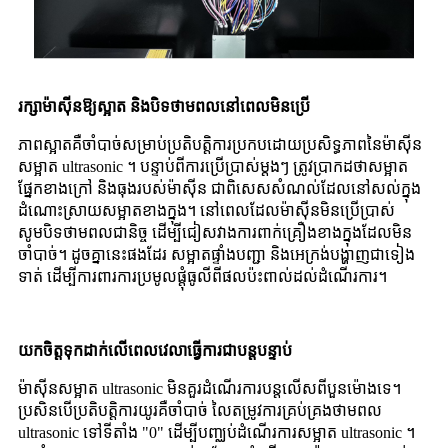
រក្សាម៉ាស៊ីនឱ្យស្អាត និងបិទថាមពលនៅពេលមិនប្រើ
ភាពស្អាតគឺចាំបាច់សម្រាប់ប្រតិបត្តិការប្រកបដោយប្រសិទ្ធភាពនៃម៉ាស៊ីន
សម្អាត ultrasonic ។ បន្ទាប់ពីការប្រើប្រាស់ម្តងៗ ត្រូវប្រាកដថាសម្អាត
ផ្នែកខាងក្រៅ និងធុងរបស់ម៉ាស៊ីន ជាពិសេសសំណល់ដែលនៅសល់ក្នុង
ដំណោះស្រាយសម្អាតខាងក្នុង។ នៅពេលដែលម៉ាស៊ីនមិនប្រើប្រាស់
សូមបិទថាមពលជានិច្ច ដើម្បីជៀសវាងការពាក់គ្រឿងខាងក្នុងដែលមិន
ចាំបាច់។ ដូចគ្នានេះផងដែរ សម្អាតផ្ទាំងបញ្ជា និងអេក្រង់បង្ហាញជាទៀង
ទាត់ ដើម្បីការពារការប្រមូលផ្តុំធូលីពីផលប៉ះពាល់ដល់ដំណើរការ។
យកចិត្តទុកដាក់លើពេលវេលាធ្វើការជាបន្តបន្ទាប់
ម៉ាស៊ីនសម្អាត ultrasonic មិនគួរដំណើរការបន្តលើសពីបួនម៉ោងទេ។
ប្រសិនបើប្រតិបត្តិការយូរគឺចាំបាច់ លៃតម្រូវការគ្រប់គ្រងថាមពល
ultrasonic ទៅទីតាំង "0" ដើម្បីបញ្ឈប់ដំណើរការសម្អាត ultrasonic ។