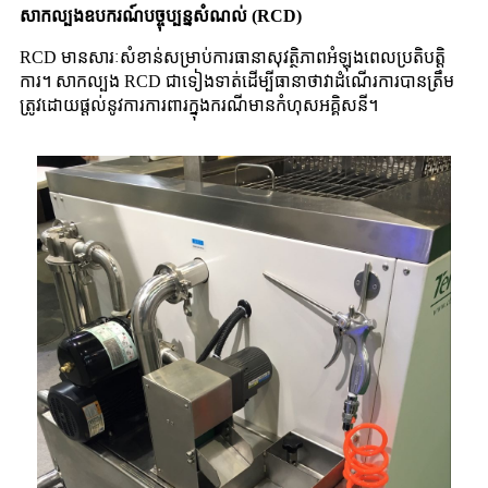
សាកល្បងឧបករណ៍បច្ចុប្បន្នសំណល់ (RCD)
RCD មានសារៈសំខាន់សម្រាប់ការធានាសុវត្ថិភាពអំឡុងពេលប្រតិបត្តិ
ការ។ សាកល្បង RCD ជាទៀងទាត់ដើម្បីធានាថាវាដំណើរការបានត្រឹម
ត្រូវដោយផ្តល់នូវការការពារក្នុងករណីមានកំហុសអគ្គិសនី។