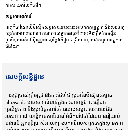
ការសាយភាយកំដៅ។
សម្អាតធាតុកំដៅ
ធាតុកំដៅនៅលើម៉ាស៊ីនសម្អាត ultrasonic អាចកកកុញខ្នាត និងសារធាតុ
កខ្វក់តាមពេលវេលា។ ការលាងសម្អាតធាតុទាំងនេះមិនត្រឹមតែបង្កើន
ប្រសិទ្ធភាពកំដៅប៉ុណ្ណោះទេប៉ុន្តែវាក៏ជួយពង្រីកអាយុសេវាកម្មរបស់ពួកគេ
ផងដែរ។
សេចក្តីសន្និដ្ឋាន
ការប្រើប្រាស់ត្រឹមត្រូវ និងការថែទាំជាប្រចាំនៃម៉ាស៊ីនសម្អាត
ultrasonic មានសារៈសំខាន់ក្នុងការធានានូវភាពជឿជាក់
ប្រសិទ្ធភាព និងប្រសិទ្ធភាពនៃការលាងសម្អាតរយៈពេលវែង
របស់វា។ ដោយធ្វើតាមការណែនាំអំពីការថែទាំដែលបានរៀបរាប់
ខាងលើ អ្នកប្រើប្រាស់អាចរក្សាឧបករណ៍របស់ពួកគេក្នុងស្ថានភាព
ល្អបំផុត កាត់បន្ថយភាពញឹកញាប់នៃការជួសជុល និងពន្យារអាយុ