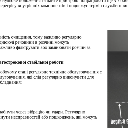
 нульове положення та дайте пристрою попрацювати ще 3–6 хви
ерегріву внутрішніх компонентів і подовжує термін служби при
вність очищення, тому важливо регулярно
руднюючі речовини в розчині можуть
ажливо фільтрувати або замінювати розчин за
вгострокової стабільної роботи
обочому стані регулярне технічне обслуговування є
луговування, які слід регулярно виконувати для
обладнання:
абнути через вібрацію чи удари. Регулярно
икнути несправностей або пошкоджень, які можуть