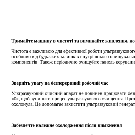
Тримайте машину в чистоті та вимикайте живлення, ко
Чистота є важливою для ефективної роботи ультразвуковог
особливо від будь-яких залишків внутрішнього очищувальн
компонентів. Також періодично очищуйте панель керування
Зверніть увагу на безперервний робочий час
Ультразвуковий очисний апарат не повинен працювати безп
«0», щоб зупинити процес ультразвукового очищення. Пр
охолонула. Це допомагає захистити ультразвуковий генерат
Забезпечте належне охолодження після вимкнення