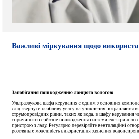
Важливі міркування щодо використа
Запобігання пошкодженню ланцюга вологою
Ультразвукова шафа керування є одним з основних компон
слід звернути особливу увагу на уникнення потрапляння в
струмопровідних рідин, таких як вода, в шафу керування ч
спричинити серйозне пошкодження системи електричного к
пристрою з ладу. Регулярно перевіряйте вентиляційні отвор
розгляньте можливість використання захисних водонепрон