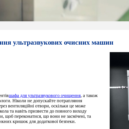
ння ультразвукових очисних машин
ентів
шафа для ультразвукового очищення
, а також
ологи. Ніколи не допускайте потрапляння
ерез вентиляційні отвори, оскільки це може
ола та навіть призвести до повного виходу
и, щоб переконатися, що вони не засмічені, та
икних кришок для додаткової безпеки.