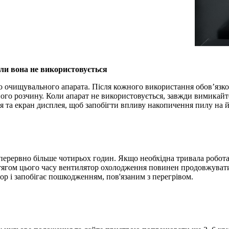
ли вона не використовується
о очищувального апарата. Після кожного використання обов’язков
ого розчину. Коли апарат не використовується, завжди вимикай
 та екран дисплея, щоб запобігти впливу накопичення пилу на й
ерервно більше чотирьох годин. Якщо необхідна тривала робота,
отягом цього часу вентилятор охолодження повинен продовжува
ор і запобігає пошкодженням, пов'язаним з перегрівом.