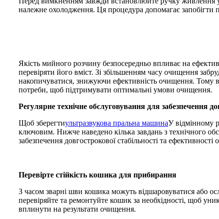
Перед вимкненням завжди встановлюйте ручку живлення у
належне охолодження. Ця процедура допомагає запобігти п
Якість мийного розчину безпосередньо впливає на ефекти
перевіряти його вміст. Зі збільшенням часу очищення заб
накопичуватися, знижуючи ефективність очищення. Тому в
потреби, щоб підтримувати оптимальні умови очищення.
Регулярне технічне обслуговування для забезпечення до
Щоб зберегти
ультразвукова пральна машина
У відмінному р
ключовим. Нижче наведено кілька завдань з технічного обс
забезпечення довгострокової стабільності та ефективності 
Перевірте стійкість кошика для прибирання
З часом зварні шви кошика можуть відшаровуватися або осл
перевіряйте та ремонтуйте кошик за необхідності, щоб ун
вплинути на результати очищення.