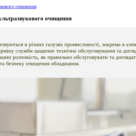
вукового очищення
 ультразвукового очищення
овуються в різних галузях промисловості, зокрема в еле
терміну служби щоденне технічне обслуговування та догл
шин розповість, як правильно обслуговувати та догляда
та безпеку очищення обладнання.