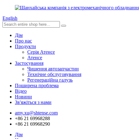
English
Дім
Про нас
Продукти
Серія Атенсе
Атенсе
Застосування
Чищення автозапчастин
Технічне обслуговування
Регенераційна галузь
Поширена проблема
Відео
Новини
Зв'яжіться з нами
amy.xu@shtense.com
+86 21 69968288
+86 21 69968290
Дім