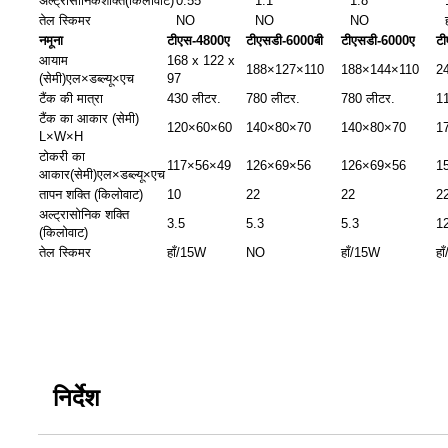
अल्ट्रासोनिक
शक्ति(किलोवाट)
0.55
1.1
1.8
तेल स्किमर
NO
NO
NO
नमूना
टीएस-4800ए
टीएसडी-6000बी
टीएसडी-6000ए
ट
आयाम
168 x 122 x
188×127×110
188×144×110
2
(सेमी)
एल×डब्ल्यू×एच
97
टैंक की मात्रा
430 लीटर.
780 लीटर.
780 लीटर.
1
टैंक का आकार (सेमी)
120×60×60
140×80×70
140×80×70
1
L×W×H
टोकरी का
117×56×49
126×69×56
126×69×56
1
आकार
(सेमी)एल×डब्ल्यू×एच
तापन शक्ति (किलोवाट)
10
22
22
2
अल्ट्रासोनिक शक्ति
3.5
5.3
5.3
1
(किलोवाट)
तेल स्किमर
हाँ/15W
NO
हाँ/15W
हा
निर्देश