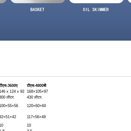
टीएस-3600ए
टीएस-4800बी
146 x 124 x 92
168×105×97
300 लीटर.
430 लीटर.
100×55×56
120×60×60
92×51×42
117×56×49
10
10