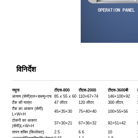
विनिर्देश
नमूना
टीएस-800
टीएस-2000
टीएस-3600बी
आयाम (सेमी)
एल×डब्ल्यू×एच
85 x 55 x 60
110×67×74
146×100×92
टैंक की मात्रा
47 लीटर.
120 लीटर.
300 लीटर.
टैंक का आकार (सेमी)
45×35×30
75×40×40
100×55×56
L×W×H
टोकरी का आकार
37×30×21
67×36×32
92×51×42
(सेमी)L×W×H
तापन शक्ति (किलोवाट)
2.5
6.6
10