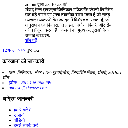
admin द्वारा 23-10-23 को
शंघाई टेन्स इलेक्ट्रोमैकेनिकल इक्विपमेंट कंपनी लिमिटेड
एक बड़े पैमाने पर उच्च तकनीक वाला उद्यम है जो सतह
उपचार उपकरणों के उत्पादन में विशेषज्ञता रखता है, जो
अनुसंधान एवं विकास, डिज़ाइन, निर्माण, बिक्री और सेवा
को एकीकृत करता है। कंपनी का मुख्य अल्ट्रासोनिक
सफाई उपकरण,...
और पढ़ें
1
2
अगला >
>>
पृष्ठ 1/2
कारखाना की जानकारी
पता: बिल्डिंग 9, नंबर 1186 फ़ुहाई रोड, जियाडिंग जिला, शंघाई, 201821
चीन
फ़ोन: +86 21 69968288
amy.xu@shtense.com
अग्रिम जानकारी
हमारे बारे में
उत्पादों
वीडियो
हमसे संपर्क करें