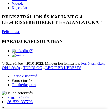
Videók
Kapcsolat
REGISZTRÁLJON ÉS KAPJA MEG A
LEGFRISSEBB HÍREKET ÉS AJÁNLATOKAT
Feliratkozás
MARADJ KAPCSOLATBAN
© Szerzői jog - 2010-2022: Minden jog fenntartva.
Forró termékek
-
Oldaltérkép
-
TOP BLOG
-
LEGJOBB KERESÉS
Termékismertető
Forró címkék
Oldaltérkép.xml
E-mail küldése
8615221337708
x