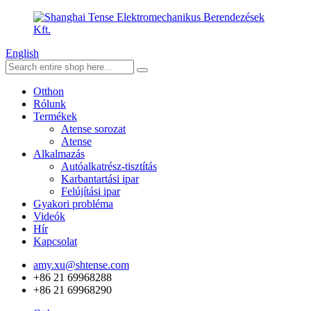
English
Otthon
Rólunk
Termékek
Atense sorozat
Atense
Alkalmazás
Autóalkatrész-tisztítás
Karbantartási ipar
Felújítási ipar
Gyakori probléma
Videók
Hír
Kapcsolat
amy.xu@shtense.com
+86 21 69968288
+86 21 69968290