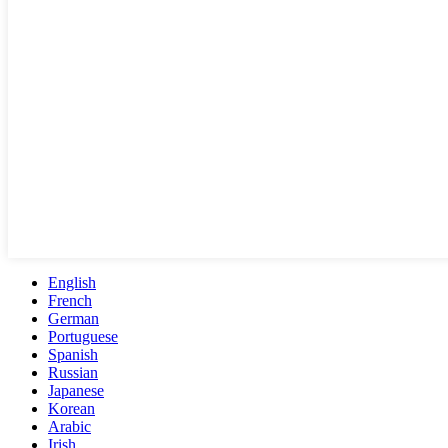
English
French
German
Portuguese
Spanish
Russian
Japanese
Korean
Arabic
Irish