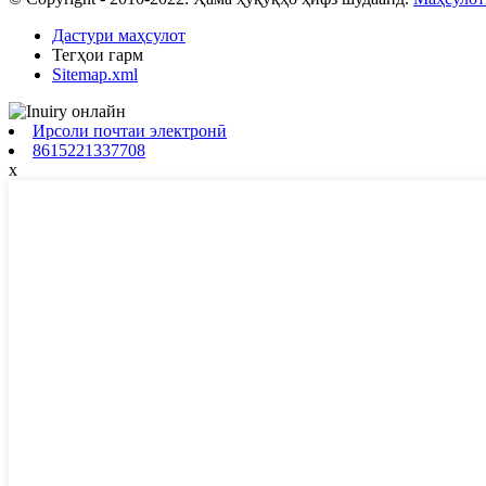
Дастури маҳсулот
Тегҳои гарм
Sitemap.xml
Ирсоли почтаи электронӣ
8615221337708
x