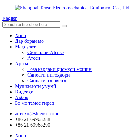
English
Хона
Дар бораи мо
Маҳсулот
Силсилаи Atense
Атсен
Ариза
Тоза кардани қисмҳои мошин
Саноати нигоҳдорӣ
Саноати азнавсозй
Мушкилоти умумӣ
Видеоҳо
Ахбор
Бо мо тамос гиред
amy.xu@shtense.com
+86 21 69968288
+86 21 69968290
Хона