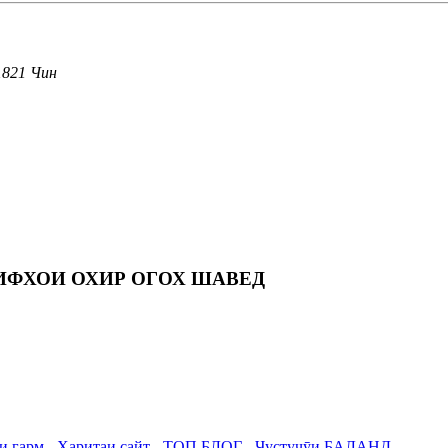
1821 Чин
ЛИФХОИ ОХИР ОГОХ ШАВЕД
и гарм
-
Харитаи сайт
-
ТОП БЛОГ
-
Ҷустуҷӯи БАЛАНД