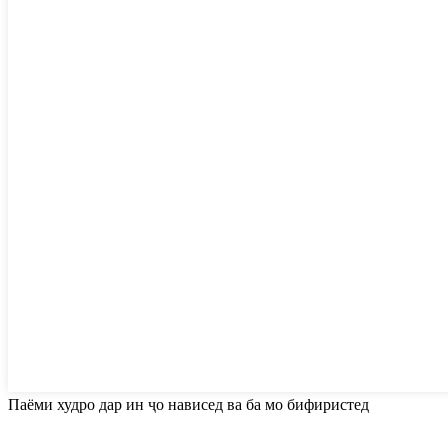
Паёми худро дар ин ҷо нависед ва ба мо бифиристед