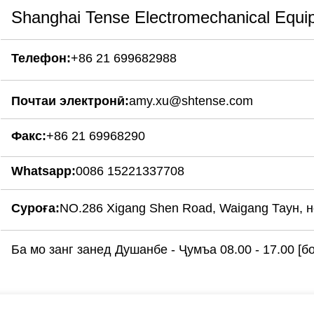
Shanghai Tense Electromechanical Equip
Телефон:
+86 21 699682988
Почтаи электронӣ:
amy.xu@shtense.com
Факс:
+86 21 69968290
Whatsapp:
0086 15221337708
Суроға:
NO.286 Xigang Shen Road, Waigang Таун, но
Ба мо занг занед Душанбе - Ҷумъа 08.00 - 17.00 [б