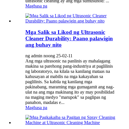
ultrasonic cleaning ay ang mga sumusunod: ...
Magbasa pa
Mga Salik sa Likod ng Ultrasonic
Cleaner Durability: Paano palawigin
ang buhay nito
ng admin noong 25-02-11
Ang mga ultrasonic na panlinis ay mahalagang
makina sa parehong pang-industriya at paglilinis
ng laboratoryo, na kilala sa kanilang mataas na
kahusayan at mabilis na mga kakayahan sa
paglilinis. Sa kabila ng kanilang mga
pakinabang, maraming mga gumagamit ang nag-
ulat na ang mga makinang ito ay may posibilidad
na maging medyo "marupok" sa paglipas ng
panahon, madalas e...
Magbasa pa