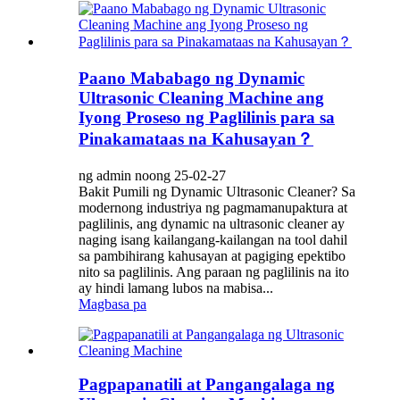
Paano Mababago ng Dynamic
Ultrasonic Cleaning Machine ang
Iyong Proseso ng Paglilinis para sa
Pinakamataas na Kahusayan？
ng admin noong 25-02-27
Bakit Pumili ng Dynamic Ultrasonic Cleaner? Sa
modernong industriya ng pagmamanupaktura at
paglilinis, ang dynamic na ultrasonic cleaner ay
naging isang kailangang-kailangan na tool dahil
sa pambihirang kahusayan at pagiging epektibo
nito sa paglilinis. Ang paraan ng paglilinis na ito
ay hindi lamang lubos na mabisa...
Magbasa pa
Pagpapanatili at Pangangalaga ng