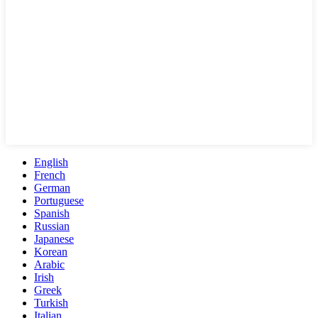
English
French
German
Portuguese
Spanish
Russian
Japanese
Korean
Arabic
Irish
Greek
Turkish
Italian