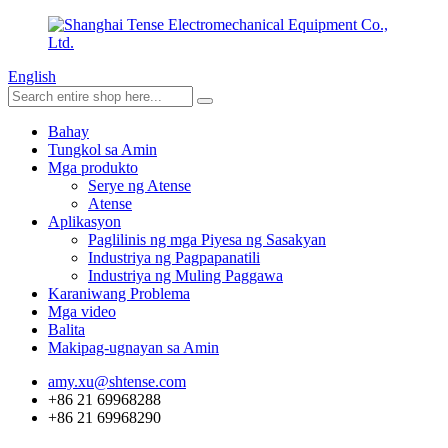
English
Bahay
Tungkol sa Amin
Mga produkto
Serye ng Atense
Atense
Aplikasyon
Paglilinis ng mga Piyesa ng Sasakyan
Industriya ng Pagpapanatili
Industriya ng Muling Paggawa
Karaniwang Problema
Mga video
Balita
Makipag-ugnayan sa Amin
amy.xu@shtense.com
+86 21 69968288
+86 21 69968290