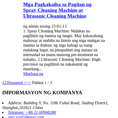
Mga Pagkakaiba sa Pagitan ng
Spray Cleaning Machine at
Ultrasonic Cleaning Machine
ng admin noong 25-01-13
1. Spray Cleaning Machine: Malakas na
paglilinis ng mantsa ng langis. May kakayahang
mahusay at mabilis na linisin ang mga matigas na
mantsa sa ibabaw ng mga bahagi sa isang
malaking lugar, na pinapalitan ang mataas na
intensidad na manu-manong pre-treatment na
trabaho. 2.Ultrasonic Cleaning Machine: High-
precision na paglilinis na nakakamit ng
maselang...
Magbasa pa
1
2
3
Susunod >
>>
Pahina 1 / 3
IMPORMASYON NG KOMPANYA
Address: Building 9, No. 1186 Fuhai Road, Jiading District,
Shanghai,201821 China
Telepono: +86 21 69968288
amy.xu@shtense.com