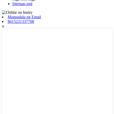
Sitemap.xml
Magpadala ng Email
8615221337708
x