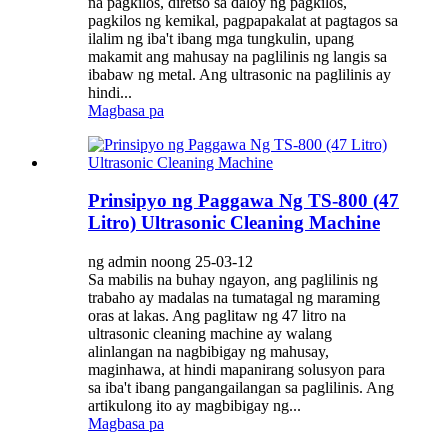
na pagkilos, diretso sa daloy ng pagkilos,
pagkilos ng kemikal, pagpapakalat at pagtagos sa
ilalim ng iba't ibang mga tungkulin, upang
makamit ang mahusay na paglilinis ng langis sa
ibabaw ng metal. Ang ultrasonic na paglilinis ay
hindi...
Magbasa pa
Prinsipyo ng Paggawa Ng TS-800 (47
Litro) Ultrasonic Cleaning Machine
ng admin noong 25-03-12
Sa mabilis na buhay ngayon, ang paglilinis ng
trabaho ay madalas na tumatagal ng maraming
oras at lakas. Ang paglitaw ng 47 litro na
ultrasonic cleaning machine ay walang
alinlangan na nagbibigay ng mahusay,
maginhawa, at hindi mapanirang solusyon para
sa iba't ibang pangangailangan sa paglilinis. Ang
artikulong ito ay magbibigay ng...
Magbasa pa