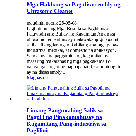
Mga Hakbang sa Pag-disassembly ng
Ultrasonic Cleaner
ng admin noong 25-05-08
Pagbutihin ang Mga Resulta sa Paglilinis at
Palawigin ang Buhay ng Kagamitan Ang mga
ultrasonic na panlinis ay malawakang ginagamit
sa iba't ibang larangan, kabilang ang mga pang-
industriya, medikal, at domestic na aplikasyon.
Sa matagal na paggamit, ang kagamitan ay
maaaring makaranas ng mga pagkakamali o
nangangailangan ng pagpapanatili, sa puntong ito
ay na-disassembly ...
Magbasa pa
Limang Pangunahing Salik sa
Pagpili ng Pinakamahusay na
Kagamitang Pang-industriya sa
Paglilinis