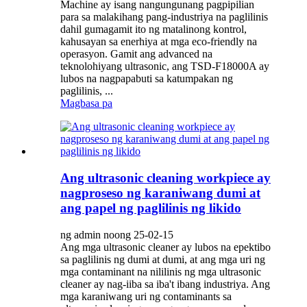
Machine ay isang nangungunang pagpipilian
para sa malakihang pang-industriya na paglilinis
dahil gumagamit ito ng matalinong kontrol,
kahusayan sa enerhiya at mga eco-friendly na
operasyon. Gamit ang advanced na
teknolohiyang ultrasonic, ang TSD-F18000A ay
lubos na nagpapabuti sa katumpakan ng
paglilinis, ...
Magbasa pa
Ang ultrasonic cleaning workpiece ay
nagproseso ng karaniwang dumi at
ang papel ng paglilinis ng likido
ng admin noong 25-02-15
Ang mga ultrasonic cleaner ay lubos na epektibo
sa paglilinis ng dumi at dumi, at ang mga uri ng
mga contaminant na nililinis ng mga ultrasonic
cleaner ay nag-iiba sa iba't ibang industriya. Ang
mga karaniwang uri ng contaminants sa