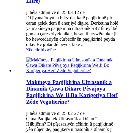
Lître)
ji hêla admin ve di 25-03-12 de
Di jiyana îroyîn a bilez de, karê paqijkirinê pir
caran gelek dem û enerjiyê digire. Derketina holê
ya makîneya paqijkirina ultrasonîk a 47 lîtreyî bê
guman çareseriyek bikêr, hêsan û ne-wêranker ji
bo hewcedariyên cûrbecûr ên paqijkirinê peyda
dike. Ev gotar dê peyda bike ...
Zêdetir bixwîne
Makîneya Paqijkirina Ultrasonîk a
Dînamîk Çawa Dikare Pêvajoya
Paqijkirina We Ji Bo Karîgeriya Herî
Zêde Veguherîne?
ji hêla admin ve di 25-02-27 de
Çima Paqijkerek Ultrasonîk a Dînamîk
Hilbijêrin? Di pîşesaziyên çêkirin û paqijkirinê
yên nûjen de, paqijkera ultrasonîk a dînamîk ji