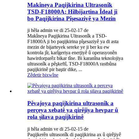
Makîneya Paqijkirina Ultrasonîk
TSD-F18000A: Hilbijartina Îdeal ji
bo Paqijkirina Pîşesaziyê ya Mezin
ji hêla admin ve di 25-02-17 de
Makîneya Paqijkirina Ultrasonîk a TSD-
F18000A ji bo paqijkirina pîşesaziyê ya di asta
mezin de bijarteyek sereke ye ji ber ku ew
kontrola jîr, karîgeriya enerjiyê û operasyonên
hawirdorparêz bikar tîne. Bi karanîna teknolojiya
ultrasonîk a pêşkeftî, TSD-F18000A rastbûna
paqijkirinê pir baştir dike, ...
Zêdetir bixwîne
Pêvajoya paqijkirina ultrasonîk a
perçeya xebatê ya qirêjiya hevpar û
rola şilava paqijkirinê
ji hêla admin ve di 25-02-15 de
Paqijkerên ultrasonîk di paqijkirina ax û qirêjiyê