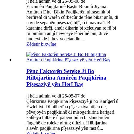
ji hêla admin ve di 25-05-08 de
Encamên Paqijkirinê Baştir Bikin û Jiyana
Amûran Dirêj Bikin Paqijkerên ultrasonîk bi
berfirehî di warên cûrbecûr de têne bikar anîn, di
nav de sepanên pîşesazî, bijîşkî û navmalî. Bi
karanîna dirêj, amûr dikarin bi xeletiyan re rû bi
rû bimînin an jî hewceyê lênêrînê bin, di vê
nuqteyê de ji hev veqetandin ...
Zêdetir bixwîne
Pênc Faktorên Sereke Ji Bo
Hilbijartina Amûrên Paqijkirina
Pîşesaziyê yên Herî Baş
ji hêla admin ve di 25-05-07 de
Çêtirkirina Paqijkirina Pîşesaziyê ji bo Karîgerî û
Ewlehiyê Di hilberîna pîşesaziya nûjen de,
pêvajoyên paqijkirinê di misogerkirina karîgerî,
kalîteya hilberê û pabendbûna bi standardên
jîngehê de roleke girîng dilîzin. Hilbijartina
alavên paqijkirina pîşesaziyê yên rast û...
Zêdetir bixwîne