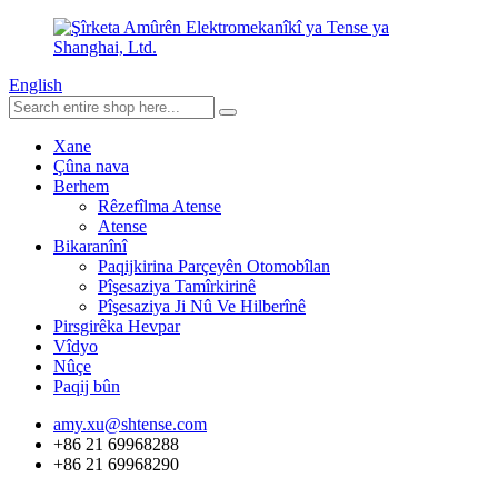
English
Xane
Çûna nava
Berhem
Rêzefîlma Atense
Atense
Bikaranînî
Paqijkirina Parçeyên Otomobîlan
Pîşesaziya Tamîrkirinê
Pîşesaziya Ji Nû Ve Hilberînê
Pirsgirêka Hevpar
Vîdyo
Nûçe
Paqij bûn
amy.xu@shtense.com
+86 21 69968288
+86 21 69968290