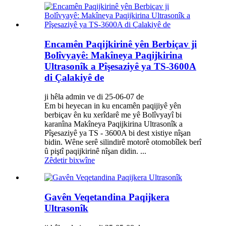
Encamên Paqijkirinê yên Berbiçav ji
Bolîvyayê: Makîneya Paqijkirina
Ultrasonîk a Pîşesaziyê ya TS-3600A
di Çalakiyê de
ji hêla admin ve di 25-06-07 de
Em bi heyecan in ku encamên paqijiyê yên
berbiçav ên ku xerîdarê me yê Bolîvyayî bi
karanîna Makîneya Paqijkirina Ultrasonîk a
Pîşesaziyê ya TS - 3600A bi dest xistiye nîşan
bidin. Wêne serê silindirê motorê otomobîlek berî
û piştî paqijkirinê nîşan didin. ...
Zêdetir bixwîne
Gavên Veqetandina Paqijkera
Ultrasonîk