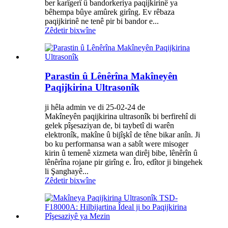
ber karîgerî û bandorkeriya paqijkirinê ya
bêhempa bûye amûrek girîng. Ev rêbaza
paqijkirinê ne tenê pir bi bandor e...
Zêdetir bixwîne
Parastin û Lênêrîna Makîneyên
Paqijkirina Ultrasonîk
ji hêla admin ve di 25-02-24 de
Makîneyên paqijkirina ultrasonîk bi berfirehî di
gelek pîşesaziyan de, bi taybetî di warên
elektronîk, makîne û bijîşkî de têne bikar anîn. Ji
bo ku performansa wan a sabît were misoger
kirin û temenê xizmeta wan dirêj bibe, lênêrîn û
lênêrîna rojane pir girîng e. Îro, edîtor ji bingehek
li Şanghayê...
Zêdetir bixwîne