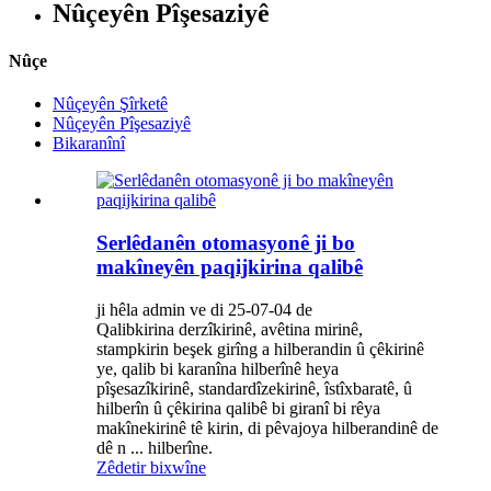
Nûçeyên Pîşesaziyê
Nûçe
Nûçeyên Şîrketê
Nûçeyên Pîşesaziyê
Bikaranînî
Serlêdanên otomasyonê ji bo
makîneyên paqijkirina qalibê
ji hêla admin ve di 25-07-04 de
Qalibkirina derzîkirinê, avêtina mirinê,
stampkirin beşek girîng a hilberandin û çêkirinê
ye, qalib bi karanîna hilberînê heya
pîşesazîkirinê, standardîzekirinê, îstîxbaratê, û
hilberîn û çêkirina qalibê bi giranî bi rêya
makînekirinê tê kirin, di pêvajoya hilberandinê de
dê n ... hilberîne.
Zêdetir bixwîne