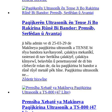
Paqijkerên Ultrasonîk ên Tense Ji Bo
Rakirina Rûnê Bi Bandor: Prensîb,
Serlêdan û Avantaj
ji hêla admin ve di 25-03-29 de
Makîneya paqijkirina ultrasonîk a TENSE bi
rêya bandora kavîtasyonê, çalakiya mekanîkî,
rasterast di nav herikîna çalakiyê, çalakiya
kîmyewî, belavbûn û penetrasyonê de di bin
cûrbecûr rolan de, da ku paqijkirina bi bandor a
rûnê rûyê metalê pêk bîne. Paqijkirina ultrasonîk
ne...
Zêdetir bixwîne
Prensîba Xebatê ya Makîneya
Paqijkirina Ultrasonîk a TS-800 (47