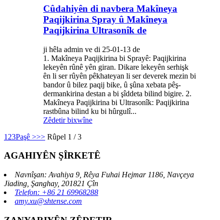
Cûdahiyên di navbera Makîneya
Paqijkirina Spray û Makîneya
Paqijkirina Ultrasonîk de
ji hêla admin ve di 25-01-13 de
1. Makîneya Paqijkirina bi Sprayê: Paqijkirina
lekeyên rûnê yên giran. Dikare lekeyên serhişk
ên li ser rûyên pêkhateyan li ser deverek mezin bi
bandor û bilez paqij bike, û şûna xebata pêş-
dermankirina destan a bi şîddeta bilind bigire. 2.
Makîneya Paqijkirina bi Ultrasonîk: Paqijkirina
rastbûna bilind ku bi hûrgulî...
Zêdetir bixwîne
1
2
3
Paşê >
>>
Rûpel 1 / 3
AGAHIYÊN ŞÎRKETÊ
Navnîşan: Avahiya 9, Rêya Fuhai Hejmar 1186, Navçeya
Jiading, Şanghay, 201821 Çîn
Telefon: +86 21 69968288
amy.xu@shtense.com