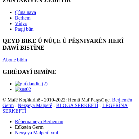
ZANYARIYÊN ZÊDETIR
Çûna nava
Berhem
Vîdyo
Paqij bûn
QEYD BIKE Û NÛÇE Û PÊŞNIYARÊN HERÎ
DAWÎ BISTÎNE
Abone bibin
GIRÊDAYÎ BIMÎNE
© Mafê Kopîkirinê - 2010-2022: Hemû Maf Parastî ne.
Berhemên
Germ
-
Nexşeya Malperê
-
BLOGA SERKEFTÎ
-
LÊGERÎNA
SERKEFTÎ
Rêbernameya Berheman
Etîketên Germ
Nexşeya Malperê.xml