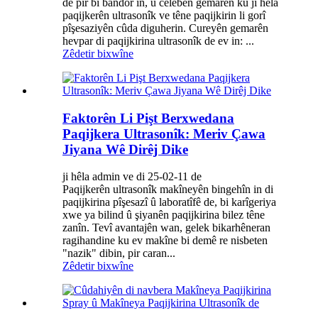
de pir bi bandor in, û celebên gemarên ku ji hêla
paqijkerên ultrasonîk ve têne paqijkirin li gorî
pîşesaziyên cûda diguherin. Cureyên gemarên
hevpar di paqijkirina ultrasonîk de ev in: ...
Zêdetir bixwîne
Faktorên Li Pişt Berxwedana
Paqijkera Ultrasonîk: Meriv Çawa
Jiyana Wê Dirêj Dike
ji hêla admin ve di 25-02-11 de
Paqijkerên ultrasonîk makîneyên bingehîn in di
paqijkirina pîşesazî û laboratîfê de, bi karîgeriya
xwe ya bilind û şiyanên paqijkirina bilez têne
zanîn. Tevî avantajên wan, gelek bikarhêneran
ragihandine ku ev makîne bi demê re nisbeten
"nazik" dibin, pir caran...
Zêdetir bixwîne