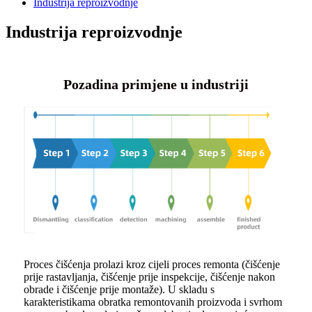
Industrija reproizvodnje
Industrija reproizvodnje
Pozadina primjene u industriji
Proces čišćenja prolazi kroz cijeli proces remonta (čišćenje
prije rastavljanja, čišćenje prije inspekcije, čišćenje nakon
obrade i čišćenje prije montaže). U skladu s
karakteristikama obratka remontovanih proizvoda i svrhom