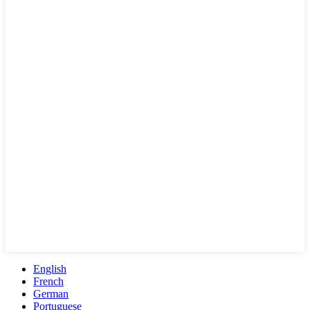
English
French
German
Portuguese