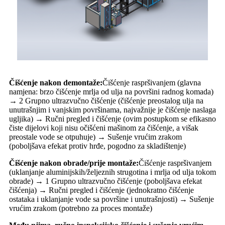
Čišćenje nakon demontaže:
Čišćenje raspršivanjem (glavna
namjena: brzo čišćenje mrlja od ulja na površini radnog komada)
→ 2 Grupno ultrazvučno čišćenje (čišćenje preostalog ulja na
unutrašnjim i vanjskim površinama, najvažnije je čišćenje naslaga
ugljika) → Ručni pregled i čišćenje (ovim postupkom se efikasno
čiste dijelovi koji nisu očišćeni mašinom za čišćenje, a višak
preostale vode se otpuhuje) → Sušenje vrućim zrakom
(poboljšava efekat protiv hrđe, pogodno za skladištenje)
Čišćenje nakon obrade/prije montaže:
Čišćenje raspršivanjem
(uklanjanje aluminijskih/željeznih strugotina i mrlja od ulja tokom
obrade) → 1 Grupno ultrazvučno čišćenje (poboljšava efekat
čišćenja) → Ručni pregled i čišćenje (jednokratno čišćenje
ostataka i uklanjanje vode sa površine i unutrašnjosti) → Sušenje
vrućim zrakom (potrebno za proces montaže)