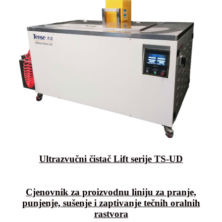
Ultrazvučni čistač Lift serije TS-UD
Cjenovnik za proizvodnu liniju za pranje,
punjenje, sušenje i zaptivanje tečnih oralnih
rastvora