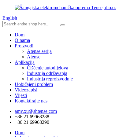
English
Dom
O nama
Proizvodi
Atense serija
Atense
Aplikacija
Čišćenje autodijelova
Industrija održavanja
Industrija reproizvodnje
Uobičajeni problem
Videozapisi
Vijesti
Kontaktirajte nas
amy.xu@shtense.com
+86 21 69968288
+86 21 69968290
Dom