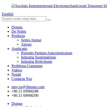
English
Domus
De Nobis
Producta
Series Atense
Atense
Applicatio
Purgatio Partium Autocineticarum
Industria Sustentationis
Industria Refectionis
Problema Commune
Videos
Nuntii
Contacta Nos
amy.xu@shtense.com
+86 21 69968288
+86 21 69968290
Domus