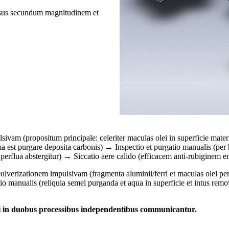
essus secundum magnitudinem et
sivam (propositum principale: celeriter maculas olei in superficie mate
ssima est purgare deposita carbonis) → Inspectio et purgatio manualis (
 superflua abstergitur) → Siccatio aere calido (efficacem anti-rubigine
pulverizationem impulsivam (fragmenta aluminii/ferri et maculas olei p
o manualis (reliquia semel purganda et aqua in superficie et intus rem
alidi in duobus processibus independentibus communicantur.