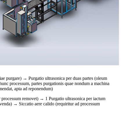
riae purgare) → Purgatio ultrasonica per duas partes (oleum
per hunc processum, partes purgationis quae nondum a machina
m emendat, apta ad reponendum)
er processum removet) → 1 Purgatio ultrasonica per iactum
ovenda) → Siccatio aere calido (requiritur ad processum