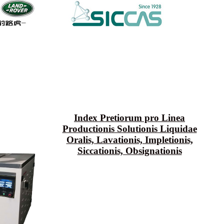
Index Pretiorum pro Linea
Productionis Solutionis Liquidae
Oralis, Lavationis, Impletionis,
Siccationis, Obsignationis