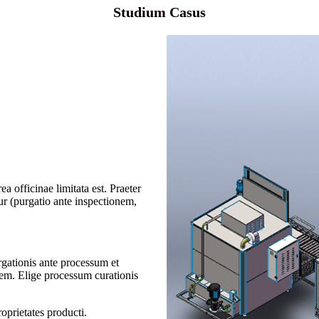
Studium Casus
a officinae limitata est. Praeter
ur (purgatio ante inspectionem,
gationis ante processum et
m. Elige processum curationis
prietates producti.