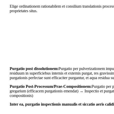
Elige ordinationem rationabilem et consilium translationis proc
proprietates situs.
Purgatio post dissolutionem:
Purgatio per pulverizationem impul
residuum in superficiebus internis et externis purgat, res gravi
purgationis perfectae sunt efficaciter purgantur, et aqua residua
Purgatio Post-Processum/Prae-Compositionem:
Purgatio per 
gregarium (efficacem purgationis emendat) → Inspectio et purgati
compositionis)
Inter ea, purgatio inspectionis manualis et siccatio aeris c