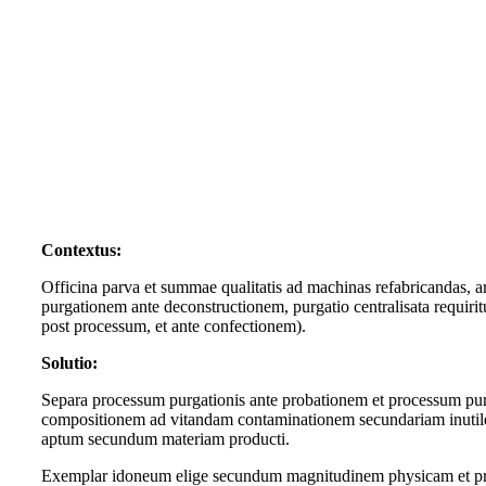
Contextus:
Officina parva et summae qualitatis ad machinas refabricandas, are
purgationem ante deconstructionem, purgatio centralisata requirit
post processum, et ante confectionem).
Solutio:
Separa processum purgationis ante probationem et processum pur
compositionem ad vitandam contaminationem secundariam inutile
aptum secundum materiam producti.
Exemplar idoneum elige secundum magnitudinem physicam et pro