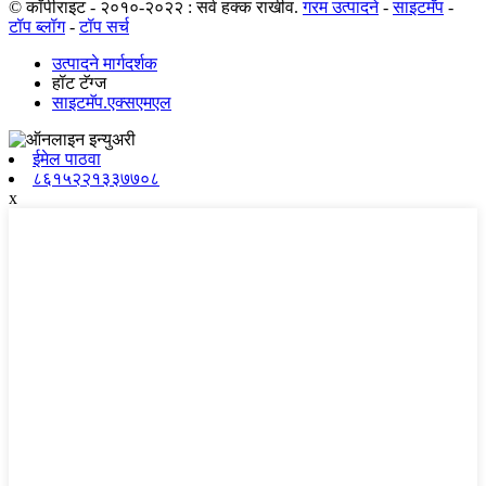
© कॉपीराइट - २०१०-२०२२ : सर्व हक्क राखीव.
गरम उत्पादने
-
साइटमॅप
-
टॉप ब्लॉग
-
टॉप सर्च
उत्पादने मार्गदर्शक
हॉट टॅग्ज
साइटमॅप.एक्सएमएल
ईमेल पाठवा
८६१५२२१३३७७०८
x