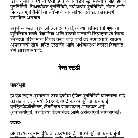
उद्देशानुसार, योग्य स्वच्छता उपकरणे निवडणे खूप महत्वाचे आहे. इंजिन
पुनर्निर्मिती, गिअरबॉक्स पुनर्निर्मिती, टर्बोचार्जर पुनर्निर्मिती, मोटर आणि
जनरेटर पुनर्निर्मिती या सर्वांमध्ये व्यावसायिक स्वच्छता उपकरणे
समाविष्ट असतात.
संपूर्ण स्वच्छता प्रणाली उत्पादन प्रक्रियेच्या प्रक्रियेची गुणवत्ता
सुनिश्चित करते. वैज्ञानिक आणि वाजवी प्रणाली डिझाइनमध्ये केवळ
स्वच्छता परिणामांचा विचार केला जात नाही तर उत्पादनाची सातत्य,
ऑपरेशनची सोय, हरित उत्सर्जन आणि अर्थव्यवस्था देखील विचारात
घेणे आवश्यक आहे.
केस स्टडी
पार्श्वभूमी:
हा एक लहान-प्रमाणात उच्च दर्जाचा इंजिन पुनर्निर्मिती कारखाना आहे,
कारखाना क्षेत्र मर्यादित आहे. वेगळे करण्यापूर्वी साफसफाई
प्रक्रियेव्यतिरिक्त, केंद्रीकृत साफसफाई आवश्यक आहे
(तपासणीपूर्वी, प्रक्रिया केल्यानंतर आणि असेंब्लीपूर्वी साफसफाई)
उपाय:
अनावश्यक दुय्यम दूषितता टाळण्यासाठी चाचणीपूर्वी साफसफाईची