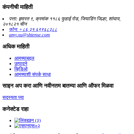
कंपनीची माहिती
पत्ता: इमारत ९, क्रमांक ११८६ फुहाई रोड, जियाडिंग जिल्हा, शांघाय,
२०१८२१ चीन
फोन: +८६ २१ ६९९६८२८८
amy.xu@shtense.com
अधिक माहिती
आमच्याबद्दल
उत्पादने
व्हिडिओ
आमच्याशी संपर्क साधा
साइन अप करा आणि नवीनतम बातम्या आणि ऑफर मिळवा
सदस्यता घ्या
कनेक्टेड राहा