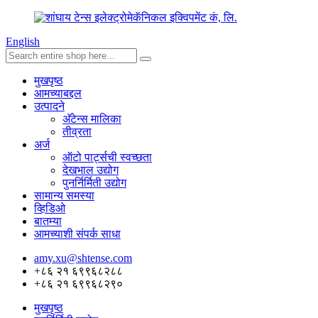
English
मुखपृष्ठ
आमच्याबद्दल
उत्पादने
अ‍ॅटेन्स मालिका
तीव्रता
अर्ज
ऑटो पार्ट्सची स्वच्छता
देखभाल उद्योग
पुनर्निर्मिती उद्योग
सामान्य समस्या
व्हिडिओ
बातम्या
आमच्याशी संपर्क साधा
amy.xu@shtense.com
+८६ २१ ६९९६८२८८
+८६ २१ ६९९६८२९०
मुखपृष्ठ