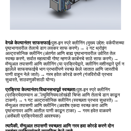
वेगळे केल्यानंतर साफसफाई:
पुश-इन स्प्रे क्लीनिंग (मुख्य उद्देश: वर्कपीसच्या
पृष्ठभागावरील तेलाचे डाग लवकर साफ करणे) → २ गट थ्रोइंग
अल्ट्रासोनिक क्लीनिंग (अंतर्गत आणि बाह्य पृष्ठभागावरील उर्वरित तेल
स्वच्छ करणे, सर्वात महत्वाची गोष्ट म्हणजे कार्बनचे साठे साफ करणे) →
मॅन्युअल तपासणी आणि क्लीनिंग (या प्रक्रियेद्वारे, क्लीनिंग मशीनद्वारे पूर्ण न
झालेले साफसफाईचे भाग प्रभावीपणे स्वच्छ केले जातात आणि जास्तीचे
पाणी वाहून नेले जाते) → गरम हवेत कोरडे करणे (गंजविरोधी प्रभाव
सुधारते, साठवणुकीसाठी योग्य)
प्रक्रिया केल्यानंतर/विधानसभापूर्व स्वच्छता:
पुश-इन स्प्रे क्लीनिंग
(प्रक्रियेदरम्यान अॅल्युमिनियम/लोखंडी चिप्स आणि तेलाचे डाग काढून
टाकणे) → १ गट अल्ट्रासोनिक क्लीनिंग (स्वच्छता प्रभाव सुधारते) →
मॅन्युअल तपासणी आणि क्लीनिंग (अवशेष एकदा स्वच्छ करा आणि
पृष्ठभागावर आणि आतील पाणी काढून टाका) → गरम हवेत वाळवणे
(असेंबली प्रक्रियेसाठी आवश्यक)
त्यापैकी, मॅन्युअल तपासणी स्वच्छता आणि गरम हवा कोरडे करणे दोन