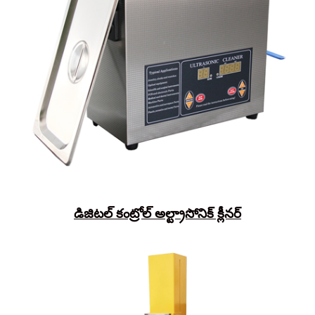
డిజిటల్ కంట్రోల్ అల్ట్రాసోనిక్ క్లీనర్