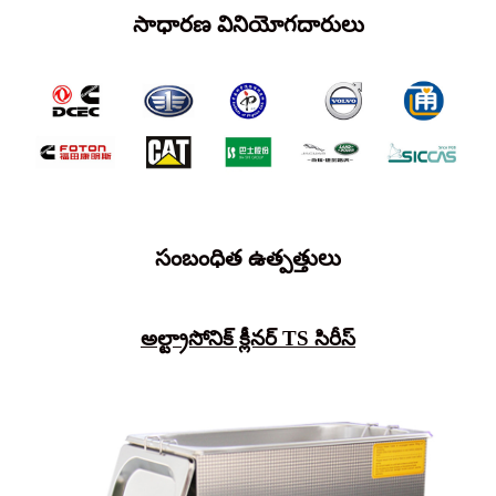
సాధారణ వినియోగదారులు
సంబంధిత ఉత్పత్తులు
అల్ట్రాసోనిక్ క్లీనర్ TS సిరీస్