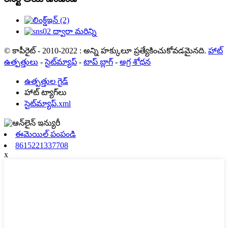
© కాపీరైట్ - 2010-2022 : అన్ని హక్కులూ ప్రత్యేకించుకోవడమైనది.
హాట్
ఉత్పత్తులు
-
సైట్‌మ్యాప్
-
టాప్ బ్లాగ్
-
అగ్ర శోధన
ఉత్పత్తుల గైడ్
హాట్ ట్యాగ్‌లు
సైట్‌మ్యాప్.xml
ఈమెయిల్ పంపండి
8615221337708
x