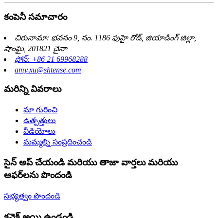
కంపెనీ సమాచారం
చిరునామా: భవనం 9, నం. 1186 ఫుహై రోడ్, జియాడింగ్ జిల్లా,
షాంఘై, 201821 చైనా
ఫోన్: +86 21 69968288
amy.xu@shtense.com
మరిన్ని వివరాలు
మా గురించి
ఉత్పత్తులు
వీడియోలు
మమ్మల్ని సంప్రదించండి
సైన్ అప్ చేయండి మరియు తాజా వార్తలు మరియు
ఆఫర్‌లను పొందండి
సభ్యత్వం పొందండి
కనెక్ట్ అయి ఉండండి