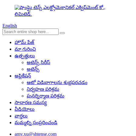
English
హొమ్ పేజ్
మా గురించి
ఉత్పత్తులు
అటెన్స్ సిరీస్
అటెన్స్
అప్లికేషన్
ఆటో విడిభాగాలను శుభ్రపరచడం
నిర్వహణ పరిశ్రమ
పునర్నిర్మాణ పరిశ్రమ
సాధారణ సమస్య
వీడియోలు
వార్తలు
మమ్మల్ని సంప్రదించండి
amy.xu@shtense.com