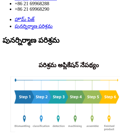
+86 21 69968288
+86 21 69968290
హొమ్ పేజ్
పునర్నిర్మాణ పరిశ్రమ
పునర్నిర్మాణ పరిశ్రమ
పరిశ్రమ అప్లికేషన్ నేపథ్యం