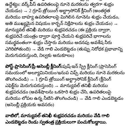
ఉద్దేశ్యం: వర్క్‌పీస్ ఉపరితలంపై నూనె మరకలను త్వరగా శుభ్రం
చేయడం) → 2 గ్రూప్ త్రోయింగ్ అల్ట్రాసోనిక్ క్లీనింగ్ (అంతర్గత
మరియు బాహ్య ఉపరితలాలపై మిగిలిన నూనెను శుభ్రం చేయడం,
అతి ముఖ్యమైన విషయం కార్బన్ నిక్షేపాలను శుభ్రం చేయడం) →
మాన్యువల్ తనిఖీ మరియు శుభ్రపరచడం (ఈ ప్రక్రియ ద్వారా,
శుభ్రపరిచే యంత్రం ద్వారా పూర్తి చేయని శుభ్రపరిచే భాగాలను
సమర్థవంతంగా శుభ్రం చేస్తారు మరియు అదనపు అవశేష నీరు
ఎగిరిపోతుంది) → వేడి గాలి ఎండబెట్టడం (తుప్పు నిరోధక ప్రభావాన్ని
మెరుగుపరుస్తుంది, నిల్వకు అనుకూలం)
పోస్ట్-ప్రాసెసింగ్/ప్రీ-అసెంబ్లీ క్లీనింగ్:
పుష్-ఇన్ స్ప్రే క్లీనింగ్ (ప్రాసెసింగ్
సమయంలో అల్యూమినియం/ఇనుప చిప్స్ మరియు నూనె మరకలను
తొలగించండి) → 1 గ్రూప్ త్రోయింగ్ అల్ట్రాసోనిక్ క్లీనింగ్ (క్లీనింగ్
ఎఫెక్ట్‌ను మెరుగుపరుస్తుంది) → మాన్యువల్ తనిఖీ మరియు
శుభ్రపరచడం (అవశేషాలను ఒకసారి శుభ్రం చేసి, ఉపరితలంపై
మరియు లోపల ఉన్న నీటిని తొలగించండి) → వేడి గాలి ఎండబెట్టడం
(అసెంబ్లీ ప్రక్రియకు అవసరం)
వాటిలో, మాన్యువల్ తనిఖీ శుభ్రపరచడం మరియు వేడి గాలి
ఎండబెట్టడం రెండు స్వతంత్ర ప్రక్రియలుగా పంచుకోబడ్డాయి.