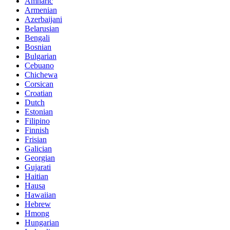
Amharic
Armenian
Azerbaijani
Belarusian
Bengali
Bosnian
Bulgarian
Cebuano
Chichewa
Corsican
Croatian
Dutch
Estonian
Filipino
Finnish
Frisian
Galician
Georgian
Gujarati
Haitian
Hausa
Hawaiian
Hebrew
Hmong
Hungarian