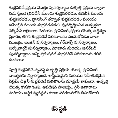
శుభ్రపరిచే ప్రక్రియ మొత్తం పునర్నిర్మాణ ఉత్పత్తి ప్రక్రియ ద్వారా
నడుస్తుంది (విడదీసే ముందు శుభ్రపరచడం, తనిఖీకి ముందు
శుభ్రపరచడం, ప్రాసెసింగ్ తర్వాత శుభ్రపరచడం మరియు
అసెంబ్లీకి ముందు శుభ్రపరచడం). పునర్నిర్మించిన ఉత్పత్తుల
వర్క్‌పీస్ లక్షణాలు మరియు ప్రాసెసింగ్ ప్రక్రియ యొక్క ఉద్దేశ్యం
ప్రకారం, తగిన శుభ్రపరిచే పరికరాలను ఎంచుకోవడం చాలా
ముఖ్యం. ఇంజిన్ పునర్నిర్మాణం, గేర్‌బాక్స్ పునర్నిర్మాణం,
టర్బోచార్జర్ పునర్నిర్మాణం, మోటారు మరియు జనరేటర్
పునర్నిర్మాణం అన్నీ ప్రొఫెషనల్ శుభ్రపరిచే పరికరాలను కలిగి
ఉంటాయి.
పూర్తి శుభ్రపరిచే వ్యవస్థ ఉత్పత్తి ప్రక్రియ యొక్క ప్రాసెసింగ్
నాణ్యతను నిర్ధారిస్తుంది. శాస్త్రీయమైన మరియు సహేతుకమైన
సిస్టమ్ డిజైన్ శుభ్రపరిచే ఫలితాలను మాత్రమే కాకుండా, ఉత్పత్తి
యొక్క కొనసాగింపు, ఆపరేషన్ సౌలభ్యం, గ్రీన్ ఉద్గారాలు
మరియు ఆర్థిక వ్యవస్థను కూడా పరిగణనలోకి తీసుకోవాలి.
కేస్ స్టడీ