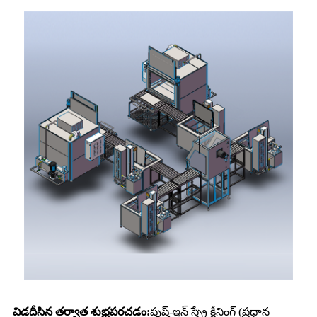
విడదీసిన తర్వాత శుభ్రపరచడం:
పుష్-ఇన్ స్ప్రే క్లీనింగ్ (ప్రధాన