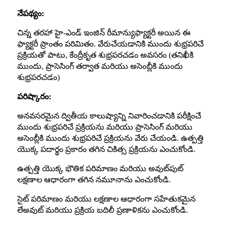
నేపథ్యం:
చిన్న తరహా హై-ఎండ్ ఇంజిన్ రీమాన్యుఫ్యాక్టరీ అయిన ఈ
ఫ్యాక్టరీ ప్రాంతం పరిమితం. వేరుచేయడానికి ముందు శుభ్రపరిచే
ప్రక్రియతో పాటు, కేంద్రీకృత శుభ్రపరచడం అవసరం (తనిఖీకి
ముందు, ప్రాసెసింగ్ తర్వాత మరియు అసెంబ్లీకి ముందు
శుభ్రపరచడం)
పరిష్కారం:
అనవసరమైన ద్వితీయ కాలుష్యాన్ని నివారించడానికి పరీక్షించే
ముందు శుభ్రపరిచే ప్రక్రియను మరియు ప్రాసెసింగ్ మరియు
అసెంబ్లీకి ముందు శుభ్రపరిచే ప్రక్రియను వేరు చేయండి. ఉత్పత్తి
యొక్క పదార్థం ప్రకారం తగిన చికిత్స ప్రక్రియను ఎంచుకోండి.
ఉత్పత్తి యొక్క భౌతిక పరిమాణం మరియు అవుట్‌పుట్
లక్షణాల ఆధారంగా తగిన నమూనాను ఎంచుకోండి.
సైట్ పరిమాణం మరియు లక్షణాల ఆధారంగా సహేతుకమైన
లేఅవుట్ మరియు ప్రక్రియ బదిలీ ప్రణాళికను ఎంచుకోండి.