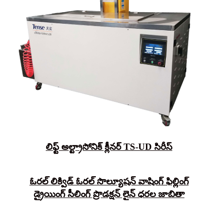
లిఫ్ట్ అల్ట్రాసోనిక్ క్లీనర్ TS-UD సిరీస్
ఓరల్ లిక్విడ్ ఓరల్ సొల్యూషన్ వాషింగ్ ఫిల్లింగ్
డ్రైయింగ్ సీలింగ్ ప్రొడక్షన్ లైన్ ధరల జాబితా