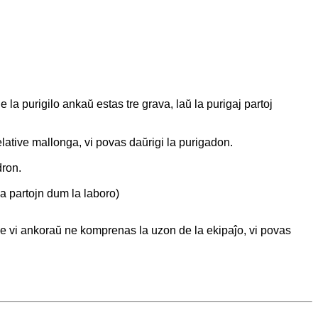
 la purigilo ankaŭ estas tre grava, laŭ la purigaj partoj
lative mallonga, vi povas daŭrigi la purigadon.
dron.
a partojn dum la laboro)
o. Se vi ankoraŭ ne komprenas la uzon de la ekipaĵo, vi povas