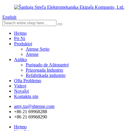
English
Hejmo
Pri Ni
Produktoj
Atense Serio
Atense
Apliko
Purigado de Aŭtopartoj
Prizorgada Industrio
Refabrikada industrio
Ofta Problemo
Videoj
Novaĵoj
Kontaktu nin
amy.xu@shtense.com
+86 21 69968288
+86 21 69968290
Hejmo