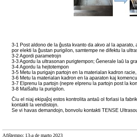
3-1 Post aldono de la ĝusta kvanto da akvo al la aparato, al
por elekti la ĝustan purigilon, samtempe ne difektu la ultr
3-2 Agordi parametrojn
3-3 Agordu la ultrasonan purigtempon; Ĝenerale laŭ la grad
3-4 Agordu la hejtotempon
3-5 Metu la purigajn partojn en la materialan kadron racie, p
3-6 Metu la materialan kadron en la aparaton kaj komencu
3-7 Elprenu la partojn (nepre elprenu la partojn post la k
3-8 Malŝaltu la purigilon.
Ĉiu el niaj ekipaĵoj estos kontrolita antaŭ ol forlasi la fa
kontakti la vendistojn.
Se vi havas demandojn, bonvolu kontakti TENSE Ultraso
Afiŝtempo: 13-a de marto 2023