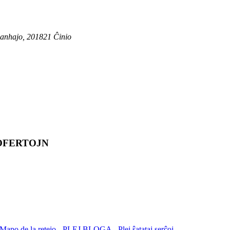
Ŝanhajo, 201821 Ĉinio
 OFERTOJN
Mapo de la retejo
-
PLEJ BLOGA
-
Plej ŝatataj serĉoj