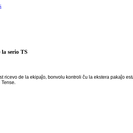
S
 la serio TS
 ricevo de la ekipaĵo, bonvolu kontroli ĉu la ekstera pakaĵo est
n Tense.