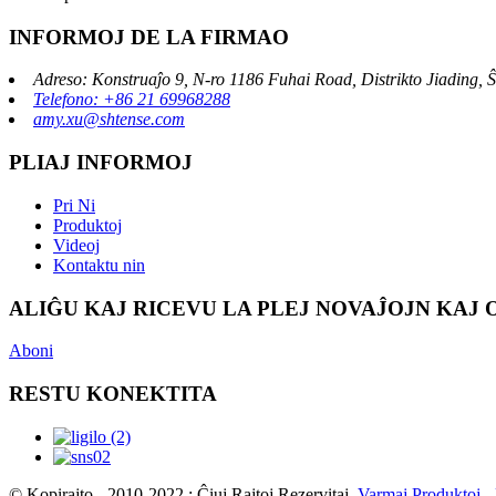
INFORMOJ DE LA FIRMAO
Adreso: Konstruaĵo 9, N-ro 1186 Fuhai Road, Distrikto Jiading, 
Telefono: +86 21 69968288
amy.xu@shtense.com
PLIAJ INFORMOJ
Pri Ni
Produktoj
Videoj
Kontaktu nin
ALIĜU KAJ RICEVU LA PLEJ NOVAĴOJN KAJ
Aboni
RESTU KONEKTITA
© Kopirajto - 2010-2022 : Ĉiuj Rajtoj Rezervitaj.
Varmaj Produktoj
-