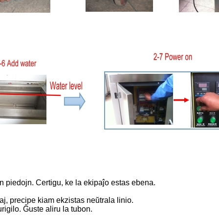
n piedojn. Certigu, ke la ekipaĵo estas ebena.
j, precipe kiam ekzistas neŭtrala linio.
igilo. Ĝuste aliru la tubon.