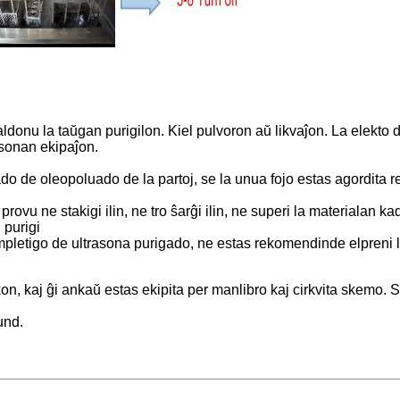
donu la taŭgan purigilon. Kiel pulvoron aŭ likvaĵon. La elekto de
asonan ekipaĵon.
o de oleopoluado de la partoj, se la unua fojo estas agordita re
rovu ne stakigi ilin, ne tro ŝarĝi ilin, ne superi la materialan ka
 purigi
ompletigo de ultrasona purigado, ne estas rekomendinde elpreni l
brikon, kaj ĝi ankaŭ estas ekipita per manlibro kaj cirkvita skem
und.