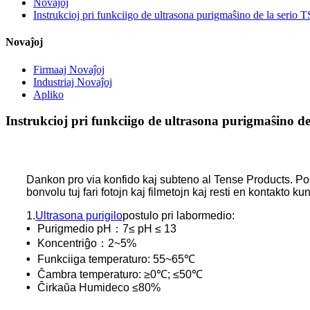
Novaĵoj
Instrukcioj pri funkciigo de ultrasona purigmaŝino de la serio T
Novaĵoj
Firmaaj Novaĵoj
Industriaj Novaĵoj
Apliko
Instrukcioj pri funkciigo de ultrasona purigmaŝino de
Dankon pro via konfido kaj subteno al Tense Products. Post
bonvolu tuj fari fotojn kaj filmetojn kaj resti en kontakto ku
1.
Ultrasona purigilo
postulo pri labormedio:
•
Purigmedio pH：7≤ pH ≤ 13
•
Koncentriĝo：2~5%
•
Funkciiga temperaturo: 55~65℃
•
Ĉambra temperaturo: ≥0℃; ≤50℃
•
Ĉirkaŭa Humideco ≤80%