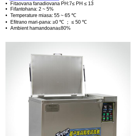
•
Fitaovana fanadiovana PH:7≤ PH ≤ 13
•
Fifantohana: 2 ~ 5%
•
Temperature miasa: 55 ~ 65 ℃
•
Efitrano mari-pana: ≥0 ℃ ； ≤ 50 ℃
•
Ambient hamandoana≤80%