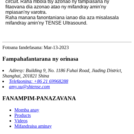
circuit. Raha mbola tsy azonao ny fampiasana ny
fitaovana dia azonao atao ny mifandray amin'ny
mpiasan'ny varotra.
Raha manana fanontaniana ianao dia aza misalasala
mifandray amin'ny TENSE Ultrasound.
Fotoana fandefasana: Mar-13-2023
Fampahafantarana ny orinasa
Adiresy: Building 9, No. 1186 Fuhai Road, Jiading District,
Shanghai, 201821 Shina
Telefaonina: +86 21 69968288
amy.xu@shtense.com
FANAMPIM-PANAZAVANA
Momba anay
Products
Videos
Mifandraisa aminay