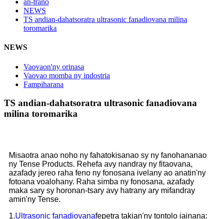
an-trano
NEWS
TS andian-dahatsoratra ultrasonic fanadiovana milina
toromarika
NEWS
Vaovaon'ny orinasa
Vaovao momba ny indostria
Fampiharana
TS andian-dahatsoratra ultrasonic fanadiovana
milina toromarika
Misaotra anao noho ny fahatokisanao sy ny fanohananao
ny Tense Products. Rehefa avy nandray ny fitaovana,
azafady jereo raha feno ny fonosana ivelany ao anatin'ny
fotoana voalohany. Raha simba ny fonosana, azafady
maka sary sy horonan-tsary avy hatrany ary mifandray
amin'ny Tense.
1.
Ultrasonic fanadiovana
fepetra takian'ny tontolo iainana: