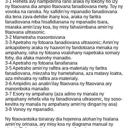
3-1 Rehefa avy nampidirina rano araka ny tokony ho izy
ny fitaovana dia ampio fitaovana fanadiovana mety. Toy ny
vovoka na ranoka. Ny safidin'ny mpanadio fanadiovana
dia tena zava-dehibe ihany koa, araka ny faritra
fanadiovana mba hisafidianana ny mpanadio tsara,
miaraka amin'izay koa, tsy misy fahasimbana amin'ny
fitaovana ultrasonic.
3-2 Mametraha masontsivana
3-3 Apetraho ny fotoana fanadiovana ultrasonic; Amin'ny
ankapobeny araka ny haavon'ny fandotoana menaka ny
ampahany, raha ny fotoana voalohany napetraka somary
fohy, dia afaka manohy manadio.
3-4 Apetraho ny fotoana fanafanana
3-5 Apetraho amin'ny rafitra ara-materialy ny faritra
fanadiovana, miezaha tsy hametahana, aza matavy loatra,
aza mihoatra ny rafitra ara-materialy.
3-6 Ampidiro ao anatin'ilay fitaovana ny fitaovana ary
manomboka manadio
3-7 Esory ny ampahany (aza adino ny manala ny
ampahany rehefa vita ny fanadiovana ultrasonic, tsy soso-
kevitra ny manala ny ampahany amin'ny dingan'ny asa)
3-8 Vonoy ny mpanadio.
Ny fitaovantsika tsirairay dia hojerena alohan'ny hialana
amin'ny orinasa, ary misy koa ny diagrama manual sy