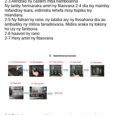
2-3 Afindrao ny casters mba hamboarina
Ny tariby herinaratra amin'ny fitaovana 2-4 dia tsy maintsy
mifandray tsara, indrindra rehefa misy tsipika tsy
miandany.
2-5 Ny fidiran'ny rano, ny tatatra ary ny fivoahana dia ao
ambadiky ny milina fanadiovana. Midira araka ny tokony
ho izy ny fantsona
2-6 haavon'ny rano
2-7 Hery amin'ny fitaovana