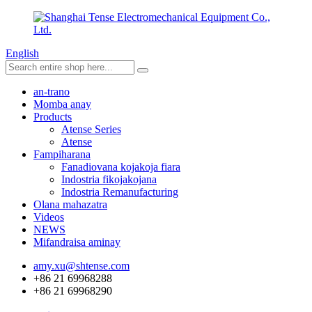
English
an-trano
Momba anay
Products
Atense Series
Atense
Fampiharana
Fanadiovana kojakoja fiara
Indostria fikojakojana
Indostria Remanufacturing
Olana mahazatra
Videos
NEWS
Mifandraisa aminay
amy.xu@shtense.com
+86 21 69968288
+86 21 69968290