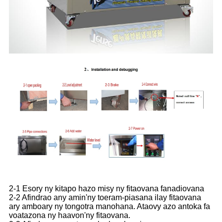
2-1 Esory ny kitapo hazo misy ny fitaovana fanadiovana
2-2 Afindrao any amin'ny toeram-piasana ilay fitaovana
ary amboary ny tongotra manohana. Ataovy azo antoka fa
voatazona ny haavon'ny fitaovana.