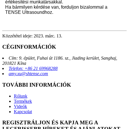
értékesítési munkatársakkal.
Ha bármilyen kérdése van, forduljon bizalommal a
TENSE Ultrasoundhoz.
Közzététel ideje: 2023. márc. 13.
CÉGINFORMÁCIÓK
Cím: 9. épület, Fuhai út 1186. sz., Jiading kerület, Sanghaj,
201821 Kína
Telefon: +86 21 69968288
amy.xu@shtense.com
TOVÁBBI INFORMÁCIÓK
Rólunk
Termékek
Videók
Kapcsolat
REGISZTRÁLJON ÉS KAPJA MEG A
LEGFRISSEBB HÍREKET ÉS AJÁNLATOKAT