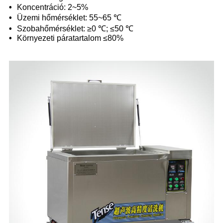
•
Koncentráció: 2~5%
•
Üzemi hőmérséklet: 55~65 ℃
•
Szobahőmérséklet: ≥0 ℃; ≤50 ℃
•
Környezeti páratartalom ≤80%