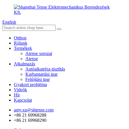
English
Otthon
Rólunk
Termékek
Atense sorozat
Atense
Alkalmazás
Autóalkatrész-tisztítás
Karbantartási ipar
Felújítási ipar
Gyakori probléma
Videók
Hír
Kapcsolat
amy.xu@shtense.com
+86 21 69968288
+86 21 69968290