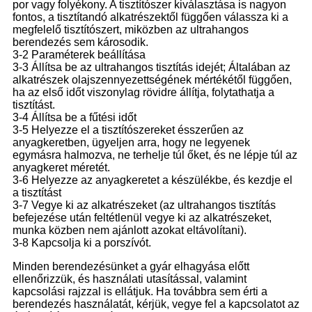
por vagy folyékony. A tisztítószer kiválasztása is nagyon
fontos, a tisztítandó alkatrészektől függően válassza ki a
megfelelő tisztítószert, miközben az ultrahangos
berendezés sem károsodik.
3-2 Paraméterek beállítása
3-3 Állítsa be az ultrahangos tisztítás idejét; Általában az
alkatrészek olajszennyezettségének mértékétől függően,
ha az első időt viszonylag rövidre állítja, folytathatja a
tisztítást.
3-4 Állítsa be a fűtési időt
3-5 Helyezze el a tisztítószereket ésszerűen az
anyagkeretben, ügyeljen arra, hogy ne legyenek
egymásra halmozva, ne terhelje túl őket, és ne lépje túl az
anyagkeret méretét.
3-6 Helyezze az anyagkeretet a készülékbe, és kezdje el
a tisztítást
3-7 Vegye ki az alkatrészeket (az ultrahangos tisztítás
befejezése után feltétlenül vegye ki az alkatrészeket,
munka közben nem ajánlott azokat eltávolítani).
3-8 Kapcsolja ki a porszívót.
Minden berendezésünket a gyár elhagyása előtt
ellenőrizzük, és használati utasítással, valamint
kapcsolási rajzzal is ellátjuk. Ha továbbra sem érti a
berendezés használatát, kérjük, vegye fel a kapcsolatot az