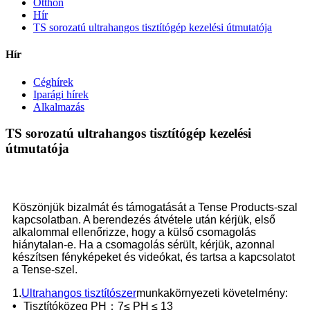
Otthon
Hír
TS sorozatú ultrahangos tisztítógép kezelési útmutatója
Hír
Céghírek
Iparági hírek
Alkalmazás
TS sorozatú ultrahangos tisztítógép kezelési
útmutatója
Köszönjük bizalmát és támogatását a Tense Products-szal
kapcsolatban. A berendezés átvétele után kérjük, első
alkalommal ellenőrizze, hogy a külső csomagolás
hiánytalan-e. Ha a csomagolás sérült, kérjük, azonnal
készítsen fényképeket és videókat, és tartsa a kapcsolatot
a Tense-szel.
1.
Ultrahangos tisztítószer
munkakörnyezeti követelmény:
•
Tisztítóközeg PH：7≤ PH ≤ 13