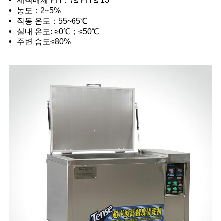
•
세척매체 PH：7≤ PH ≤ 13
•
농도：2~5%
•
작동 온도：55~65℃
•
실내 온도: ≥0℃；≤50℃
•
주변 습도≤80%