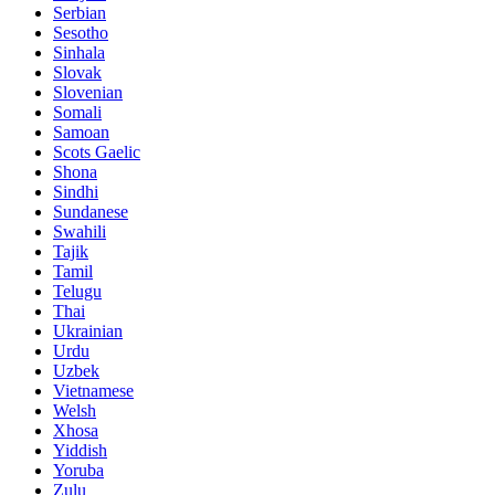
Serbian
Sesotho
Sinhala
Slovak
Slovenian
Somali
Samoan
Scots Gaelic
Shona
Sindhi
Sundanese
Swahili
Tajik
Tamil
Telugu
Thai
Ukrainian
Urdu
Uzbek
Vietnamese
Welsh
Xhosa
Yiddish
Yoruba
Zulu