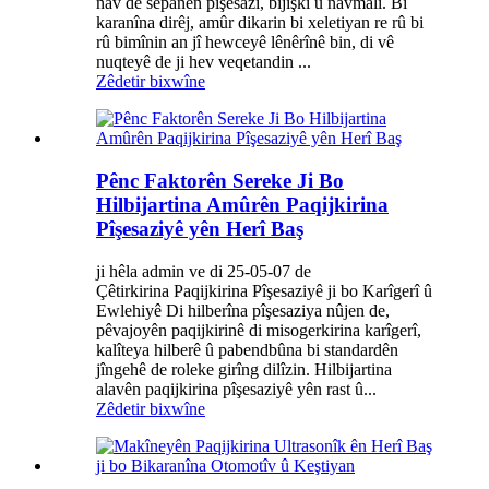
nav de sepanên pîşesazî, bijîşkî û navmalî. Bi
karanîna dirêj, amûr dikarin bi xeletiyan re rû bi
rû bimînin an jî hewceyê lênêrînê bin, di vê
nuqteyê de ji hev veqetandin ...
Zêdetir bixwîne
Pênc Faktorên Sereke Ji Bo
Hilbijartina Amûrên Paqijkirina
Pîşesaziyê yên Herî Baş
ji hêla admin ve di 25-05-07 de
Çêtirkirina Paqijkirina Pîşesaziyê ji bo Karîgerî û
Ewlehiyê Di hilberîna pîşesaziya nûjen de,
pêvajoyên paqijkirinê di misogerkirina karîgerî,
kalîteya hilberê û pabendbûna bi standardên
jîngehê de roleke girîng dilîzin. Hilbijartina
alavên paqijkirina pîşesaziyê yên rast û...
Zêdetir bixwîne