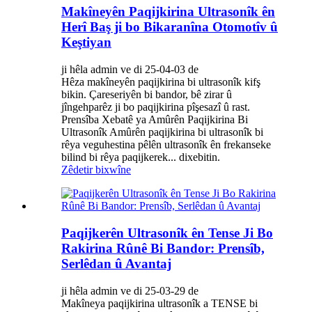
Makîneyên Paqijkirina Ultrasonîk ên
Herî Baş ji bo Bikaranîna Otomotîv û
Keştiyan
ji hêla admin ve di 25-04-03 de
Hêza makîneyên paqijkirina bi ultrasonîk kifş
bikin. Çareseriyên bi bandor, bê zirar û
jîngehparêz ji bo paqijkirina pîşesazî û rast.
Prensîba Xebatê ya Amûrên Paqijkirina Bi
Ultrasonîk Amûrên paqijkirina bi ultrasonîk bi
rêya veguhestina pêlên ultrasonîk ên frekanseke
bilind bi rêya paqijkerek... dixebitin.
Zêdetir bixwîne
Paqijkerên Ultrasonîk ên Tense Ji Bo
Rakirina Rûnê Bi Bandor: Prensîb,
Serlêdan û Avantaj
ji hêla admin ve di 25-03-29 de
Makîneya paqijkirina ultrasonîk a TENSE bi