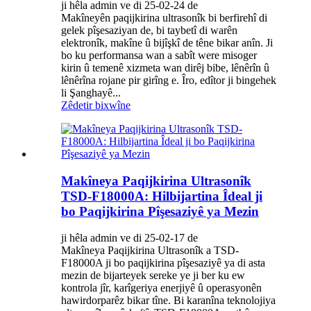
ji hêla admin ve di 25-02-24 de
Makîneyên paqijkirina ultrasonîk bi berfirehî di
gelek pîşesaziyan de, bi taybetî di warên
elektronîk, makîne û bijîşkî de têne bikar anîn. Ji
bo ku performansa wan a sabît were misoger
kirin û temenê xizmeta wan dirêj bibe, lênêrîn û
lênêrîna rojane pir girîng e. Îro, edîtor ji bingehek
li Şanghayê...
Zêdetir bixwîne
Makîneya Paqijkirina Ultrasonîk
TSD-F18000A: Hilbijartina Îdeal ji
bo Paqijkirina Pîşesaziyê ya Mezin
ji hêla admin ve di 25-02-17 de
Makîneya Paqijkirina Ultrasonîk a TSD-
F18000A ji bo paqijkirina pîşesaziyê ya di asta
mezin de bijarteyek sereke ye ji ber ku ew
kontrola jîr, karîgeriya enerjiyê û operasyonên
hawirdorparêz bikar tîne. Bi karanîna teknolojiya