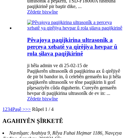
ultrasonîk a pêşkeftî, TSD-F18000A rastbûna
paqijkirinê pir baştir dike, ...
Zêdetir bixwîne
Pêvajoya paqijkirina ultrasonîk a
perçeya xebatê ya qirêjiya hevpar û
rola şilava paqijkirinê
ji hêla admin ve di 25-02-15 de
Paqijkerên ultrasonîk di paqijkirina ax û qirêjiyê
de pir bi bandor in, û celebên gemarên ku ji hêla
paqijkerên ultrasonîk ve têne paqijkirin li gorî
pîşesaziyên cûda diguherin. Cureyên gemarên
hevpar di paqijkirina ultrasonîk de ev in: ...
Zêdetir bixwîne
1
2
3
4
Paşê >
>>
Rûpel 1 / 4
AGAHIYÊN ŞÎRKETÊ
Navnîşan: Avahiya 9, Rêya Fuhai Hejmar 1186, Navçeya