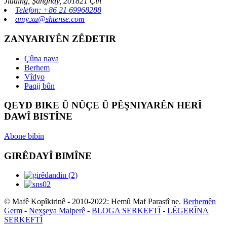
Jiading, Şanghay, 201821 Çîn
Telefon: +86 21 69968288
amy.xu@shtense.com
ZANYARIYÊN ZÊDETIR
Çûna nava
Berhem
Vîdyo
Paqij bûn
QEYD BIKE Û NÛÇE Û PÊŞNIYARÊN HERÎ
DAWÎ BISTÎNE
Abone bibin
GIRÊDAYÎ BIMÎNE
© Mafê Kopîkirinê - 2010-2022: Hemû Maf Parastî ne.
Berhemên
Germ
-
Nexşeya Malperê
-
BLOGA SERKEFTÎ
-
LÊGERÎNA
SERKEFTÎ