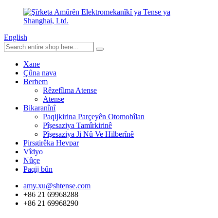
English
Xane
Çûna nava
Berhem
Rêzefîlma Atense
Atense
Bikaranînî
Paqijkirina Parçeyên Otomobîlan
Pîşesaziya Tamîrkirinê
Pîşesaziya Ji Nû Ve Hilberînê
Pirsgirêka Hevpar
Vîdyo
Nûçe
Paqij bûn
amy.xu@shtense.com
+86 21 69968288
+86 21 69968290