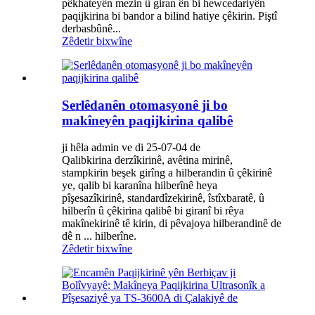
pêkhateyên mezin û giran ên bi hewcedariyên
paqijkirina bi bandor a bilind hatiye çêkirin. Piştî
derbasbûnê...
Zêdetir bixwîne
Serlêdanên otomasyonê ji bo
makîneyên paqijkirina qalibê
ji hêla admin ve di 25-07-04 de
Qalibkirina derzîkirinê, avêtina mirinê,
stampkirin beşek girîng a hilberandin û çêkirinê
ye, qalib bi karanîna hilberînê heya
pîşesazîkirinê, standardîzekirinê, îstîxbaratê, û
hilberîn û çêkirina qalibê bi giranî bi rêya
makînekirinê tê kirin, di pêvajoya hilberandinê de
dê n ... hilberîne.
Zêdetir bixwîne