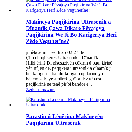
Makîneya Paqijkirina Ultrasonîk a
Dînamîk Çawa Dikare Pêvajoya
Paqijkirina We Ji Bo Karîgeriya Herî
Zêde Veguherîne?
ji hêla admin ve di 25-02-27 de
Çima Paqijkerek Ultrasonîk a Dînamîk
Hilbijêrin? Di pîşesaziyên çêkirin û paqijkirinê
yên nûjen de, paqijkera ultrasonîk a dînamîk ji
ber karîgerî û bandorkeriya paqijkirinê ya
bêhempa bûye amûrek girîng. Ev rêbaza
paqijkirinê ne tenê pir bi bandor e...
Zêdetir bixwîne
Parastin û Lênêrîna Makîneyên
Paqijkirina Ultrasonîk