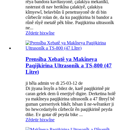
rêya bandora kavîtasyonê, çalakiya mekanîkî,
rasterast di nav herikîna çalakiyê, çalakiya
kîmyewî, belavbûn û penetrasyonê de di bin
cûrbecûr rolan de, da ku paqijkirina bi bandor a
rûnê rûyê metalê pêk bîne. Paqijkirina ultrasonîk
ne...
Zêdetir bixwîne
Prensîba Xebatê ya Makîneya
Paqijkirina Ultrasonîk a TS-800 (47
Lître)
ji hêla admin ve di 25-03-12 de
Di jiyana îroyîn a bilez de, karê paqijkirinê pir
caran gelek dem û enerjiyê digire. Derketina holê
ya makîneya paqijkirina ultrasonîk a 47 lîtreyî bê
guman çareseriyek bikêr, hêsan û ne-wêranker ji
bo hewcedariyên cûrbecûr ên paqijkirinê peyda
dike. Ev gotar dê peyda bike ...
Zêdetir bixwîne