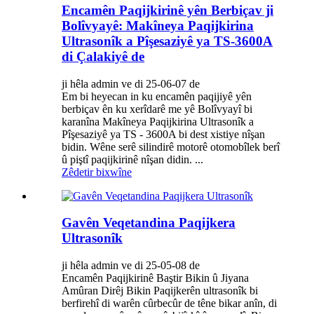
Encamên Paqijkirinê yên Berbiçav ji
Bolîvyayê: Makîneya Paqijkirina
Ultrasonîk a Pîşesaziyê ya TS-3600A
di Çalakiyê de
ji hêla admin ve di 25-06-07 de
Em bi heyecan in ku encamên paqijiyê yên
berbiçav ên ku xerîdarê me yê Bolîvyayî bi
karanîna Makîneya Paqijkirina Ultrasonîk a
Pîşesaziyê ya TS - 3600A bi dest xistiye nîşan
bidin. Wêne serê silindirê motorê otomobîlek berî
û piştî paqijkirinê nîşan didin. ...
Zêdetir bixwîne
Gavên Veqetandina Paqijkera
Ultrasonîk
ji hêla admin ve di 25-05-08 de
Encamên Paqijkirinê Baştir Bikin û Jiyana
Amûran Dirêj Bikin Paqijkerên ultrasonîk bi
berfirehî di warên cûrbecûr de têne bikar anîn, di