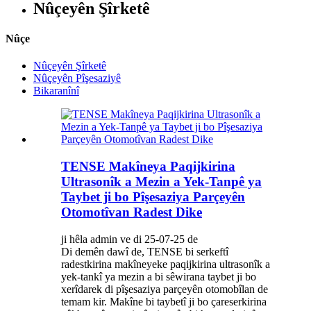
Nûçeyên Şîrketê
Nûçe
Nûçeyên Şîrketê
Nûçeyên Pîşesaziyê
Bikaranînî
TENSE Makîneya Paqijkirina
Ultrasonîk a Mezin a Yek-Tanpê ya
Taybet ji bo Pîşesaziya Parçeyên
Otomotîvan Radest Dike
ji hêla admin ve di 25-07-25 de
Di demên dawî de, TENSE bi serkeftî
radestkirina makîneyeke paqijkirina ultrasonîk a
yek-tankî ya mezin a bi sêwirana taybet ji bo
xerîdarek di pîşesaziya parçeyên otomobîlan de
temam kir. Makîne bi taybetî ji bo çareserkirina