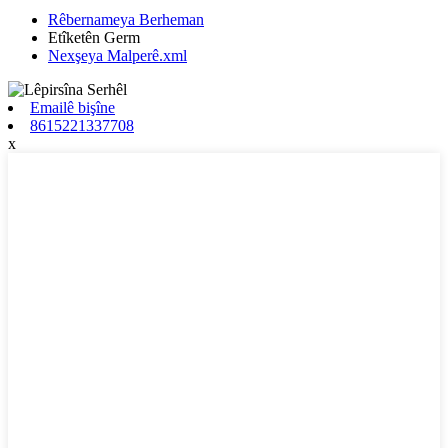
Rêbernameya Berheman
Etîketên Germ
Nexşeya Malperê.xml
Emailê bişîne
8615221337708
x