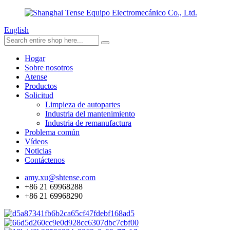
English
Hogar
Sobre nosotros
Atense
Productos
Solicitud
Limpieza de autopartes
Industria del mantenimiento
Industria de remanufactura
Problema común
Vídeos
Noticias
Contáctenos
amy.xu@shtense.com
+86 21 69968288
+86 21 69968290