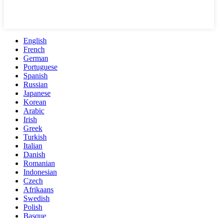
English
French
German
Portuguese
Spanish
Russian
Japanese
Korean
Arabic
Irish
Greek
Turkish
Italian
Danish
Romanian
Indonesian
Czech
Afrikaans
Swedish
Polish
Basque