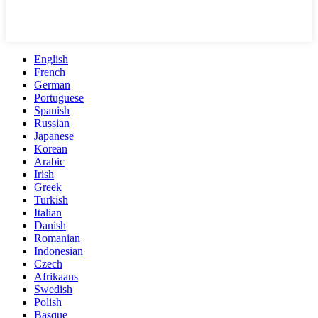
English
French
German
Portuguese
Spanish
Russian
Japanese
Korean
Arabic
Irish
Greek
Turkish
Italian
Danish
Romanian
Indonesian
Czech
Afrikaans
Swedish
Polish
Basque