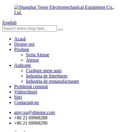
English
Acasă
Despre noi
Produse
Seria Atense
Atense
Aplicație
Curățare piese auto
Industria de întreținere
Industria de remanufacturare
Problemă comună
Videoclipuri
Ştiri
Contactaţi-ne
amy.xu@shtense.com
+86 21 69968288
+86 21 69968290