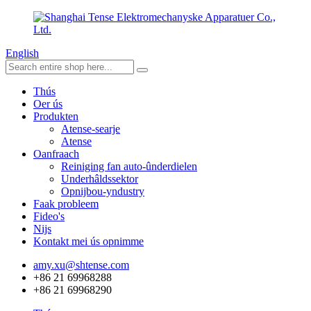
English
Thús
Oer ús
Produkten
Atense-searje
Atense
Oanfraach
Reiniging fan auto-ûnderdielen
Underhâldssektor
Opnijbou-yndustry
Faak probleem
Fideo's
Nijs
Kontakt mei ús opnimme
amy.xu@shtense.com
+86 21 69968288
+86 21 69968290