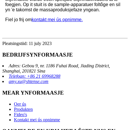
foegjen. Op it stuit is de sample-apparatuer foltôge en sil
yn 'e takomst de massaproduksjefaze yngean.
Fiel jo frij om
kontakt mei ús opnimme.
Pleatsingstiid: 11 july 2023
BEDRIJFSYNFORMAASJE
Adres: Gebou 9, nr. 1186 Fuhai Road, Jiading District,
Shanghai, 201821 Sina
Telefoan: +86 21 69968288
amy.xu@shtense.com
MEAR YNFORMAASJE
Oer ús
Produkten
Fideo's
Kontakt mei ús opnimme