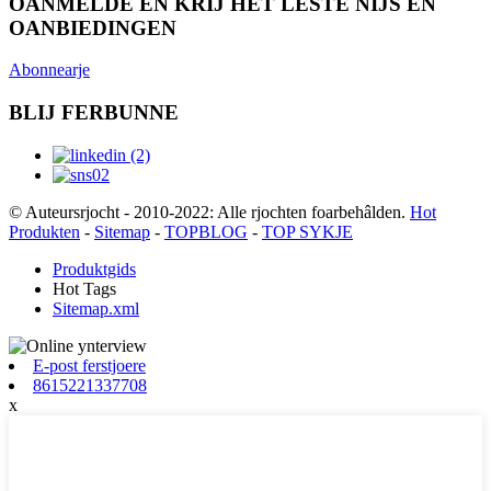
OANMELDE EN KRIJ HET LÊSTE NIJS EN
OANBIEDINGEN
Abonnearje
BLIJ FERBUNNE
© Auteursrjocht - 2010-2022: Alle rjochten foarbehâlden.
Hot
Produkten
-
Sitemap
-
TOPBLOG
-
TOP SYKJE
Produktgids
Hot Tags
Sitemap.xml
E-post ferstjoere
8615221337708
x