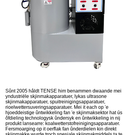
Sûnt 2005 hâldt TENSE him benammen dwaande mei
yndustriële skjinmakapparatuer, lykas ultrasone
skjinmakapparatuer, spuitreinigingsapparatuer,
rioelwettersuveringsapparatuer. Mei it each op 'e
hjoeddeistige ûntwikkeling fan 'e skjinmaksektor hat ús
ôfdieling technologysk ûndersyk en ûntwikkeling in nij
produkt lansearre: koalwetterstofreinigingsapparatuer.
Fersmoarging op it oerflak fan ûnderdielen kin direkt
skjinmakke wurde troch spesjale skjinmakmiddels ta te