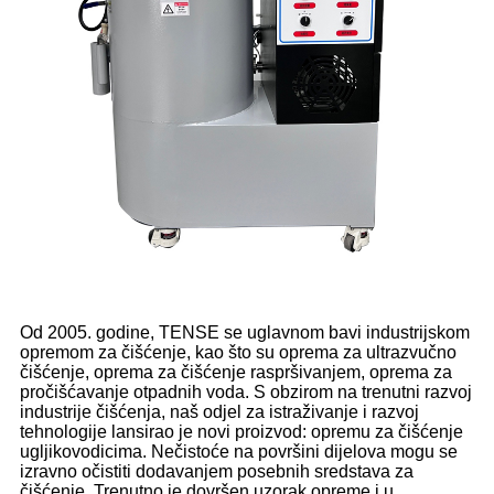
Od 2005. godine, TENSE se uglavnom bavi industrijskom
opremom za čišćenje, kao što su oprema za ultrazvučno
čišćenje, oprema za čišćenje raspršivanjem, oprema za
pročišćavanje otpadnih voda. S obzirom na trenutni razvoj
industrije čišćenja, naš odjel za istraživanje i razvoj
tehnologije lansirao je novi proizvod: opremu za čišćenje
ugljikovodicima. Nečistoće na površini dijelova mogu se
izravno očistiti dodavanjem posebnih sredstava za
čišćenje. Trenutno je dovršen uzorak opreme i u