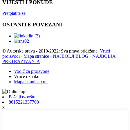
VIJESTI I PONUDE
Pretplatite se
OSTANITE POVEZANI
© Autorska prava - 2010-2022: Sva prava pridržana.
Vrući
proizvodi
-
Mapa stranice
-
NAJBOLJI BLOG
-
NAJBOLJA
PRETRAŽIVANJA
Vodič za proizvode
Vruće oznake
Mapa stranice.xml
Pošalji e-poštu
8615221337708
x