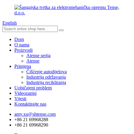
English
Dom
O nama
Proizvodi
Atense serija
Atense
Primjena
Čišćenje autodijelova
Industrija održavanja
Industrija recikliranja
Uobičajeni problem
Videozapisi
Vijesti
Kontaktirajte nas
amy.xu@shtense.com
+86 21 69968288
+86 21 69968290