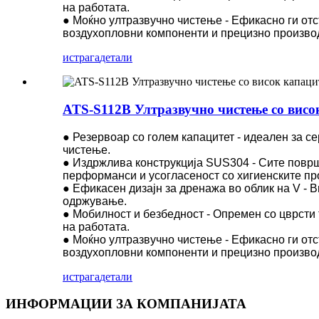
на работата.
● Моќно ултразвучно чистење - Ефикасно ги отс
воздухопловни компоненти и прецизно произво
истрага
детали
ATS-S112B Ултразвучно чистење со висок
● Резервоар со голем капацитет - идеален за с
чистење.
● Издржлива конструкција SUS304 - Сите површи
перформанси и усогласеност со хигиенските п
● Ефикасен дизајн за дренажа во облик на V - 
одржување.
● Мобилност и безбедност - Опремен со цврсти
на работата.
● Моќно ултразвучно чистење - Ефикасно ги отс
воздухопловни компоненти и прецизно произво
истрага
детали
ИНФОРМАЦИИ ЗА КОМПАНИЈАТА