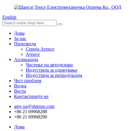
English
Дома
За нас
Производи
Серија Атенсе
Атенсе
Апликација
Чистење на автоделови
Индустрија за одржување
Индустрија за репродукција
Чест проблем
Видеа
Вести
Контактирајте не
amy.xu@shtense.com
+86 21 69968288
+86 21 69968290
Дома