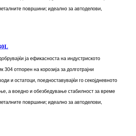
 металните површини; идеално за автоделови,
30L
добрувајќи ја ефикасноста на индустриското
к 304 отпорен на корозија за долготрајни
оди и остатоци, поедноставувајќи го секојдневното
ање, а воедно и обезбедување стабилност за време
 металните површини; идеално за автоделови,