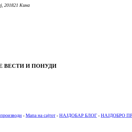
ај, 201821 Кина
Е ВЕСТИ И ПОНУДИ
производи
-
Мапа на сајтот
-
НАЈДОБАР БЛОГ
-
НАЈДОБРО П