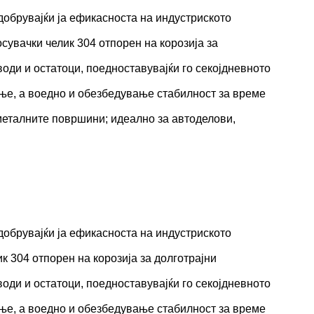
добрувајќи ја ефикасноста на индустриското
сувачки челик 304 отпорен на корозија за
оди и остатоци, поедноставувајќи го секојдневното
ање, а воедно и обезбедување стабилност за време
 металните површини; идеално за автоделови,
добрувајќи ја ефикасноста на индустриското
к 304 отпорен на корозија за долготрајни
оди и остатоци, поедноставувајќи го секојдневното
ање, а воедно и обезбедување стабилност за време