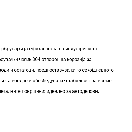
добрувајќи ја ефикасноста на индустриското
сувачки челик 304 отпорен на корозија за
оди и остатоци, поедноставувајќи го секојдневното
ање, а воедно и обезбедување стабилност за време
 металните површини; идеално за автоделови,