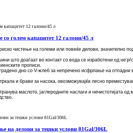
е со голем капацитет 12 галони/45 л
ериско чистење на големи или повеќе делови, значително по
ни што доаѓаат во контакт со вода се изработени од не'рѓо
гиенските прописи.
Вградено дно со V-жлеб за непречено исфрлање на отпадни в
 тркала и брави за насока, овозможувајќи лесно преместув
транува маслото, јаглеродните наслаги и нечистотијата од
дство.
ње на делови за тешки услови 81Gal/306L