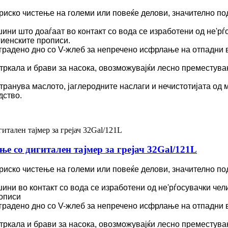
ериско чистење на големи или повеќе делови, значително по
ни што доаѓаат во контакт со вода се изработени од не'рѓо
гиенските прописи.
Вградено дно со V-жлеб за непречено исфрлање на отпадни в
 тркала и брави за насока, овозможувајќи лесно преместув
транува маслото, јаглеродните наслаги и нечистотијата од
дство.
е со дигитален тајмер за грејач 32Gal/121L
ериско чистење на големи или повеќе делови, значително по
ни во контакт со вода се изработени од не'рѓосувачки чели
рописи
Вградено дно со V-жлеб за непречено исфрлање на отпадни в
 тркала и брави за насока, овозможувајќи лесно преместув