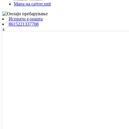
Мапа на сајтот.xml
Испрати е-пошта
8615221337708
x