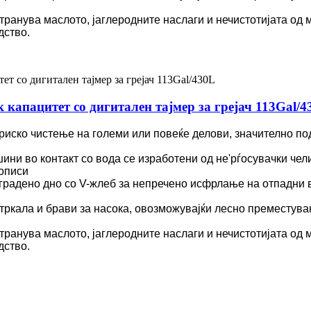
транува маслото, јаглеродните наслаги и нечистотијата од
дство.
 капацитет со дигитален тајмер за грејач 113Gal/4
ериско чистење на големи или повеќе делови, значително по
ни во контакт со вода се изработени од не'рѓосувачки чели
рописи
Вградено дно со V-жлеб за непречено исфрлање на отпадни в
 тркала и брави за насока, овозможувајќи лесно преместув
транува маслото, јаглеродните наслаги и нечистотијата од
дство.