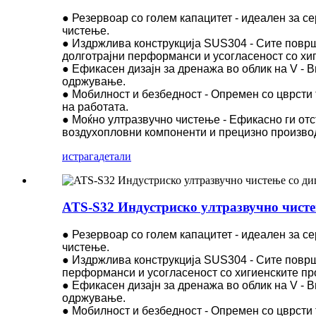
● Резервоар со голем капацитет - идеален за с
чистење.
● Издржлива конструкција SUS304 - Сите површи
долготрајни перформанси и усогласеност со хи
● Ефикасен дизајн за дренажа во облик на V - 
одржување.
● Мобилност и безбедност - Опремен со цврсти
на работата.
● Моќно ултразвучно чистење - Ефикасно ги отс
воздухопловни компоненти и прецизно произво
истрага
детали
ATS-S32 Индустриско ултразвучно чистењ
● Резервоар со голем капацитет - идеален за с
чистење.
● Издржлива конструкција SUS304 - Сите површи
перформанси и усогласеност со хигиенските п
● Ефикасен дизајн за дренажа во облик на V - 
одржување.
● Мобилност и безбедност - Опремен со цврсти