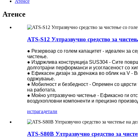
Атенсе
Атенсе
ATS-S12 Ултразвучно средство за чистењ
● Резервоар со голем капацитет - идеален за с
чистење.
● Издржлива конструкција SUS304 - Сите површи
долготрајни перформанси и усогласеност со хи
● Ефикасен дизајн за дренажа во облик на V - 
одржување.
● Мобилност и безбедност - Опремен со цврсти
на работата.
● Моќно ултразвучно чистење - Ефикасно ги отс
воздухопловни компоненти и прецизно произво
истрага
детали
ATS-S80B Ултразвучно средство за чисте