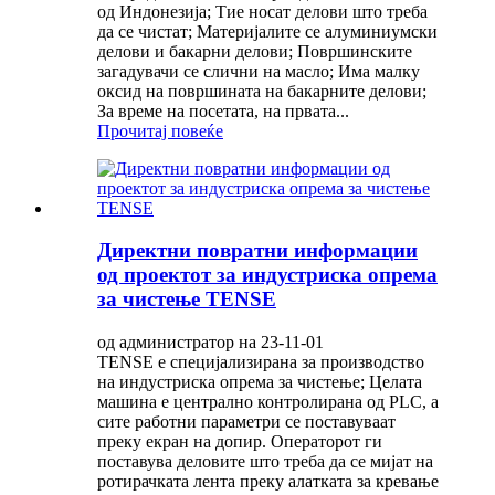
од Индонезија; Тие носат делови што треба
да се чистат; Материјалите се алуминиумски
делови и бакарни делови; Површинските
загадувачи се слични на масло; Има малку
оксид на површината на бакарните делови;
За време на посетата, на првата...
Прочитај повеќе
Директни повратни информации
од проектот за индустриска опрема
за чистење TENSE
од администратор на 23-11-01
TENSE е специјализирана за производство
на индустриска опрема за чистење; Целата
машина е централно контролирана од PLC, а
сите работни параметри се поставуваат
преку екран на допир. Операторот ги
поставува деловите што треба да се мијат на
ротирачката лента преку алатката за кревање