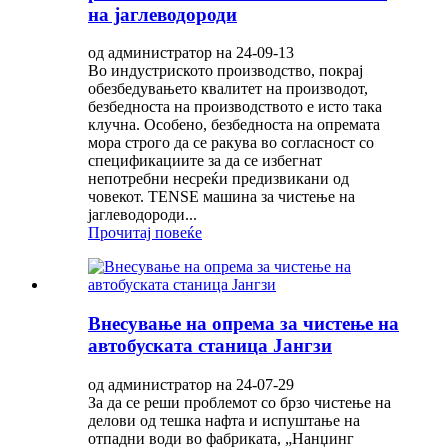
на јаглеводороди
од администратор на 24-09-13
Во индустриското производство, покрај
обезбедувањето квалитет на производот,
безбедноста на производството е исто така
клучна. Особено, безбедноста на опремата
мора строго да се ракува во согласност со
спецификациите за да се избегнат
непотребни несреќи предизвикани од
човекот. TENSE машина за чистење на
јаглеводороди...
Прочитај повеќе
Внесување на опрема за чистење на
автобуската станица Јангзи
од администратор на 24-07-29
За да се реши проблемот со брзо чистење на
делови од тешка нафта и испуштање на
отпадни води во фабриката, „Нанџинг