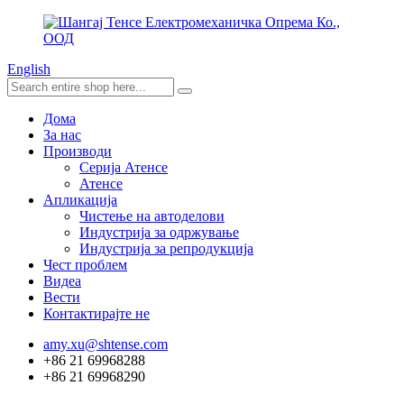
English
Дома
За нас
Производи
Серија Атенсе
Атенсе
Апликација
Чистење на автоделови
Индустрија за одржување
Индустрија за репродукција
Чест проблем
Видеа
Вести
Контактирајте не
amy.xu@shtense.com
+86 21 69968288
+86 21 69968290