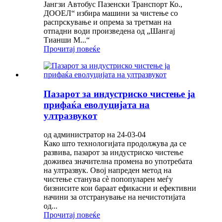
Јангзи Автобус Пазенски Транспорт Ко.,
ДООЕЛ“ избира машини за чистење со
распрскување и опрема за третман на
отпадни води произведена од „Шангај
Тианши М...“
Прочитај повеќе
Пазарот за индустриско чистење ја
прифаќа еволуцијата на
ултразвукот
од администратор на 24-03-04
Како што технологијата продолжува да се
развива, пазарот за индустриско чистење
доживеа значителна промена во употребата
на ултразвук. Овој напреден метод на
чистење станува сè попопуларен меѓу
бизнисите кои бараат ефикасни и ефективни
начини за отстранување на нечистотијата
од...
Прочитај повеќе