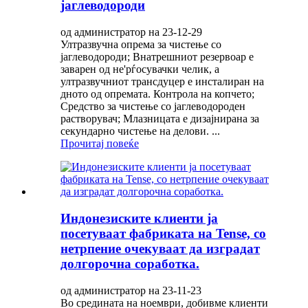
јаглеводороди
од администратор на 23-12-29
Ултразвучна опрема за чистење со
јаглеводороди; Внатрешниот резервоар е
заварен од не'рѓосувачки челик, а
ултразвучниот трансдуцер е инсталиран на
дното од опремата. Контрола на копчето;
Средство за чистење со јаглеводороден
растворувач; Млазницата е дизајнирана за
секундарно чистење на делови. ...
Прочитај повеќе
Индонезиските клиенти ја
посетуваат фабриката на Tense, со
нетрпение очекуваат да изградат
долгорочна соработка.
од администратор на 23-11-23
Во средината на ноември, добивме клиенти