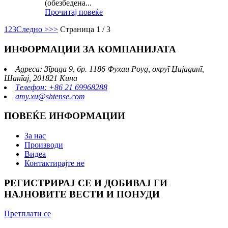
(обезбедена...
Прочитај повеќе
1
2
3
Следно >
>>
Страница 1 / 3
ИНФОРМАЦИИ ЗА КОМПАНИЈАТА
Адреса: Зграда 9, бр. 1186 Фухаи Роуд, округ Џијадинг,
Шангај, 201821 Кина
Телефон: +86 21 69968288
amy.xu@shtense.com
ПОВЕЌЕ ИНФОРМАЦИИ
За нас
Производи
Видеа
Контактирајте не
РЕГИСТРИРАЈ СЕ И ДОБИВАЈ ГИ
НАЈНОВИТЕ ВЕСТИ И ПОНУДИ
Претплати се