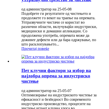
од администратор на 25-05-08
Подобрете ги резултатите од чистењето и
продолжете го векот на траење на опремата.
Ултразвучните чистачи се користат во
различни области, вклучувајќи индустриски,
медицински и домашни апликации. Со
продолжена употреба, опремата може да
доживее дефекти или да бара одржување, по
што расклопувањето...
Прочитај повеќе
Пет клучни фактори за избор на
најдобра опрема за индустриско
чистење
од администратор на 25-05-07
Оптимизирање на индустриското чистење за
ефикасност и безбедност Во современото
индустриско производство, процесите на
чистење играат клучна улога во