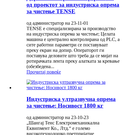
од проектот за индустриска опрема
за чистење TENSE
од администратор на 23-11-01
TENSE е специјализирана за производство
на индустриска опрема за чистење; Целата
машина е централно контролирана од PLC, а
сите работни параметри се поставуваат
преку екран на допир. Операторот ги
поставува деловите што треба да се мијат на
ротирачката лента преку алатката за кревање
(обезбедена...
Прочитај повеќе
Индустриска ултразвучна опрема
за чистење: Носивост 1800 кг
од администратор на 23-10-23
„Шангај Тенс Електромеханикална
Еквипмент Ко., Лтд.“ е големо
високотехнолошко претпријатие