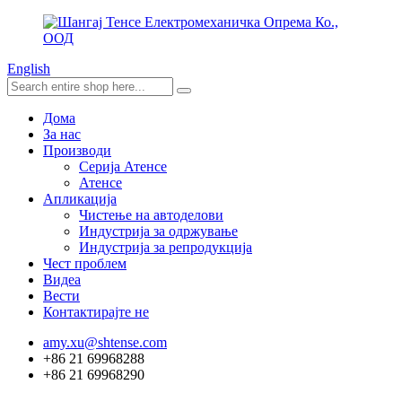
English
Дома
За нас
Производи
Серија Атенсе
Атенсе
Апликација
Чистење на автоделови
Индустрија за одржување
Индустрија за репродукција
Чест проблем
Видеа
Вести
Контактирајте не
amy.xu@shtense.com
+86 21 69968288
+86 21 69968290