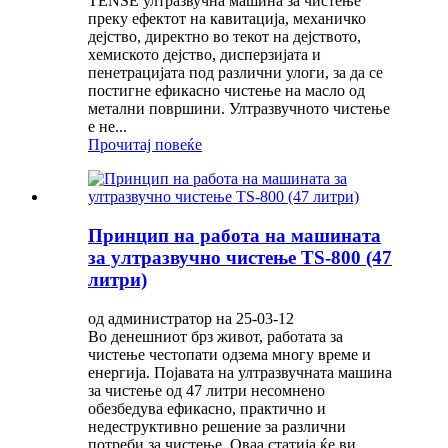
TENSE ултразвучна машина за чистење
преку ефектот на кавитација, механичко
дејство, директно во текот на дејството,
хемиското дејство, дисперзијата и
пенетрацијата под различни улоги, за да се
постигне ефикасно чистење на масло од
метални површини. Ултразвучното чистење
е не...
Прочитај повеќе
Принцип на работа на машината
за ултразвучно чистење TS-800 (47
литри)
од администратор на 25-03-12
Во денешниот брз живот, работата за
чистење честопати одзема многу време и
енергија. Појавата на ултразвучната машина
за чистење од 47 литри несомнено
обезбедува ефикасно, практично и
недеструктивно решение за различни
потреби за чистење. Оваа статија ќе ви