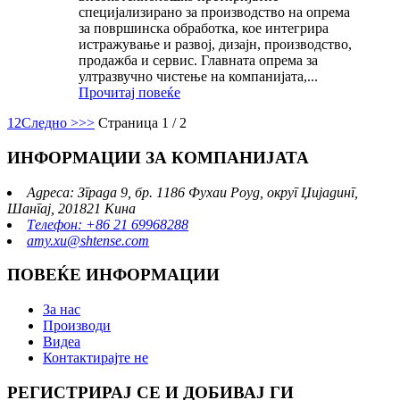
специјализирано за производство на опрема
за површинска обработка, кое интегрира
истражување и развој, дизајн, производство,
продажба и сервис. Главната опрема за
ултразвучно чистење на компанијата,...
Прочитај повеќе
1
2
Следно >
>>
Страница 1 / 2
ИНФОРМАЦИИ ЗА КОМПАНИЈАТА
Адреса: Зграда 9, бр. 1186 Фухаи Роуд, округ Џијадинг,
Шангај, 201821 Кина
Телефон: +86 21 69968288
amy.xu@shtense.com
ПОВЕЌЕ ИНФОРМАЦИИ
За нас
Производи
Видеа
Контактирајте не
РЕГИСТРИРАЈ СЕ И ДОБИВАЈ ГИ