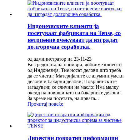
Индонезиските клиенти ја
посетуваат фабриката на Tense, со
нетрпение очекуваат да изградат
долгорочна соработка.
од администратор на 23-11-23
Во средината на ноември, добивме клиенти
од Индонезија; Тие носат делови што треба
да се чистат; Материјалите се алуминиумски
делови и бакарни делови; Површинските
загадувачи се слични на масло; Има малку
оксид на површината на бакарните делови;
За време на посетата, на првата...
Прочитај повеќе
Директни повратни информации