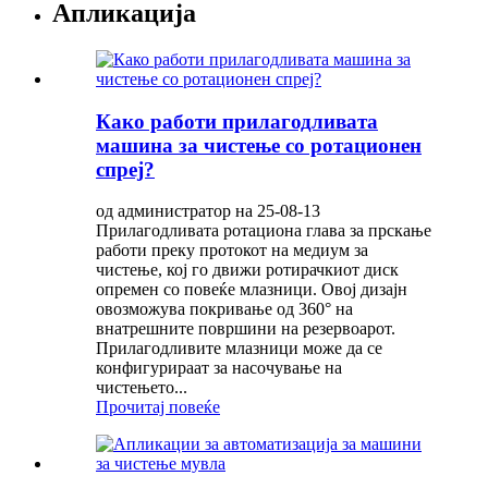
Апликација
Како работи прилагодливата
машина за чистење со ротационен
спреј?
од администратор на 25-08-13
Прилагодливата ротациона глава за прскање
работи преку протокот на медиум за
чистење, кој го движи ротирачкиот диск
опремен со повеќе млазници. Овој дизајн
овозможува покривање од 360° на
внатрешните површини на резервоарот.
Прилагодливите млазници може да се
конфигурираат за насочување на
чистењето...
Прочитај повеќе