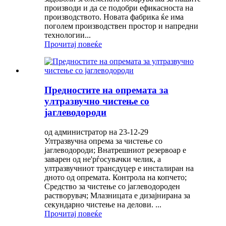
производи и да се подобри ефикасноста на
производството. Новата фабрика ќе има
поголем производствен простор и напредни
технологии...
Прочитај повеќе
Предностите на опремата за
ултразвучно чистење со
јаглеводороди
од администратор на 23-12-29
Ултразвучна опрема за чистење со
јаглеводороди; Внатрешниот резервоар е
заварен од не'рѓосувачки челик, а
ултразвучниот трансдуцер е инсталиран на
дното од опремата. Контрола на копчето;
Средство за чистење со јаглеводороден
растворувач; Млазницата е дизајнирана за
секундарно чистење на делови. ...
Прочитај повеќе