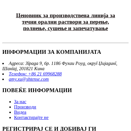
Ценовник за производствена линија за
течни орални раствори за перење,
полнење, сушење и запечатување
ИНФОРМАЦИИ ЗА КОМПАНИЈАТА
Адреса: Зграда 9, бр. 1186 Фухаи Роуд, округ Џијадинг,
Шангај, 201821 Кина
Телефон: +86 21 69968288
amy.xu@shtense.com
ПОВЕЌЕ ИНФОРМАЦИИ
За нас
Производи
Видеа
Контактирајте не
РЕГИСТРИРАЈ СЕ И ДОБИВАЈ ГИ