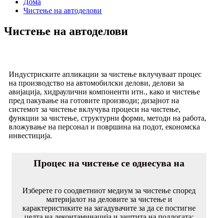
Дома
Чистење на автоделови
Чистење на автоделови
Индустриските апликации за чистење вклучуваат процес
на производство на автомобилски делови, делови за
авијација, хидраулични компоненти итн., како и чистење
пред пакување на готовите производи; дизајнот на
системот за чистење вклучува процеси на чистење,
функции за чистење, структурни форми, методи на работа,
вложување на персонал и површина на подот, економска
инвестиција.
Процес на чистење се однесува на
Изберете го соодветниот медиум за чистење според
материјалот на деловите за чистење и
карактеристиките на загадувачите за да се постигне
целта на деконтаминација и заштита на подлогата;