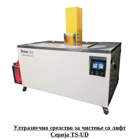
Ултразвучно средство за чистење со лифт
Серија TS-UD