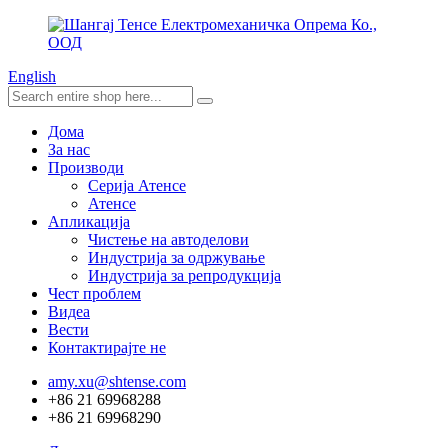
English
Дома
За нас
Производи
Серија Атенсе
Атенсе
Апликација
Чистење на автоделови
Индустрија за одржување
Индустрија за репродукција
Чест проблем
Видеа
Вести
Контактирајте не
amy.xu@shtense.com
+86 21 69968288
+86 21 69968290