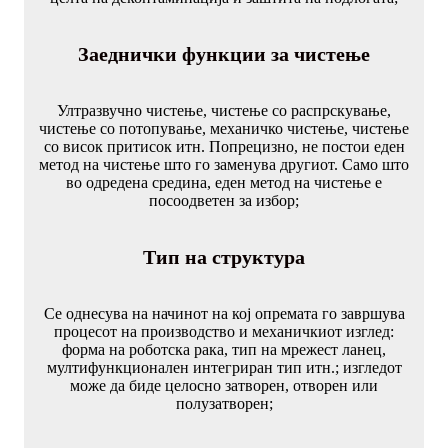
Заеднички функции за чистење
Ултразвучно чистење, чистење со распрскување,
чистење со потопување, механичко чистење, чистење
со висок притисок итн. Попрецизно, не постои еден
метод на чистење што го заменува другиот. Само што
во одредена средина, еден метод на чистење е
посоодветен за избор;
Тип на структура
Се однесува на начинот на кој опремата го завршува
процесот на производство и механичкиот изглед:
форма на роботска рака, тип на мрежест ланец,
мултифункционален интегриран тип итн.; изгледот
може да биде целосно затворен, отворен или
полузатворен;