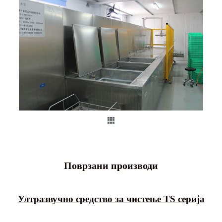
Поврзани производи
Ултразвучно средство за чистење TS серија