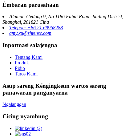
Émbaran parusahaan
Alamat: Gedong 9, No 1186 Fuhai Road, Jiading District,
Shanghai, 201821 Cina
Telepon: +86 21 69968288
amy.xu@shtense.com
Inpormasi salajengna
Tentang Kami
Produk
Pidio
Taros Kami
Asup sareng Kéngingkeun wartos sareng
panawaran panganyarna
Ngalanggan
Cicing nyambung