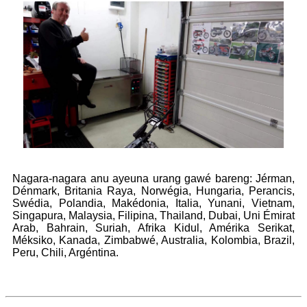
Nagara-nagara anu ayeuna urang gawé bareng: Jérman,
Dénmark, Britania Raya, Norwégia, Hungaria, Perancis,
Swédia, Polandia, Makédonia, Italia, Yunani, Vietnam,
Singapura, Malaysia, Filipina, Thailand, Dubai, Uni Émirat
Arab, Bahrain, Suriah, Afrika Kidul, Amérika Serikat,
Méksiko, Kanada, Zimbabwé, Australia, Kolombia, Brazil,
Peru, Chili, Argéntina.