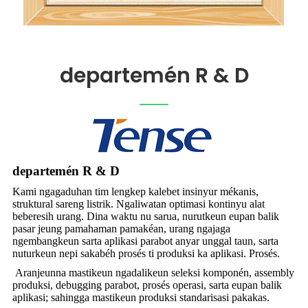
departemén R & D
departemén R & D
Kami ngagaduhan tim lengkep kalebet insinyur mékanis,
struktural sareng listrik. Ngaliwatan optimasi kontinyu alat
beberesih urang. Dina waktu nu sarua, nurutkeun eupan balik
pasar jeung pamahaman pamakéan, urang ngajaga
ngembangkeun sarta aplikasi parabot anyar unggal taun, sarta
nuturkeun nepi sakabéh prosés ti produksi ka aplikasi. Prosés.
Aranjeunna mastikeun ngadalikeun seleksi komponén, assembly
produksi, debugging parabot, prosés operasi, sarta eupan balik
aplikasi; sahingga mastikeun produksi standarisasi pakakas.