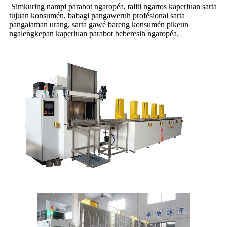
Simkuring nampi parabot ngaropéa, taliti ngartos kaperluan sarta
tujuan konsumén, babagi pangaweruh profésional sarta
pangalaman urang, sarta gawé bareng konsumén pikeun
ngalengkepan kaperluan parabot beberesih ngaropéa.