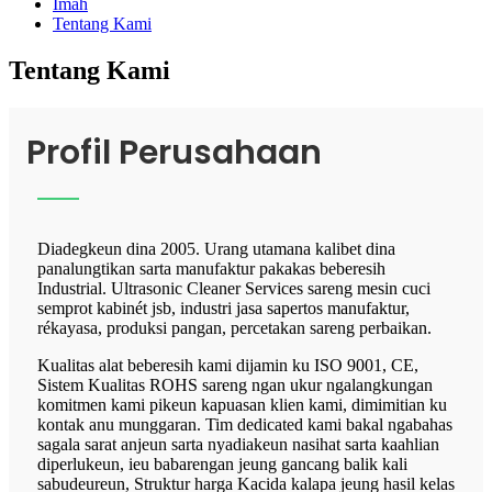
Imah
Tentang Kami
Tentang Kami
Profil Perusahaan
Diadegkeun dina 2005. Urang utamana kalibet dina
panalungtikan sarta manufaktur pakakas beberesih
Industrial. Ultrasonic Cleaner Services sareng mesin cuci
semprot kabinét jsb, industri jasa sapertos manufaktur,
rékayasa, produksi pangan, percetakan sareng perbaikan.
Kualitas alat beberesih kami dijamin ku ISO 9001, CE,
Sistem Kualitas ROHS sareng ngan ukur ngalangkungan
komitmen kami pikeun kapuasan klien kami, dimimitian ku
kontak anu munggaran. Tim dedicated kami bakal ngabahas
sagala sarat anjeun sarta nyadiakeun nasihat sarta kaahlian
diperlukeun, ieu babarengan jeung gancang balik kali
sabudeureun, Struktur harga Kacida kalapa jeung hasil kelas