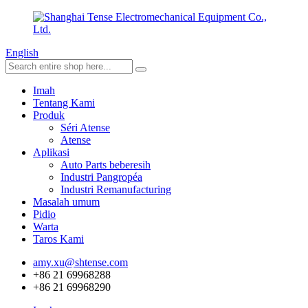
English
Imah
Tentang Kami
Produk
Séri Atense
Atense
Aplikasi
Auto Parts beberesih
Industri Pangropéa
Industri Remanufacturing
Masalah umum
Pidio
Warta
Taros Kami
amy.xu@shtense.com
+86 21 69968288
+86 21 69968290