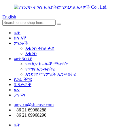
English
ቤት
ስለ እኛ
ምርቶች
አቴንስ ተከታታይ
አቴንስ
መተግበሪያ
የመኪና ክፍሎች ማጽዳት
የጥገና ኢንዱስትሪ
እንደገና የማምረት ኢንዱስትሪ
የጋራ ችግር
ቪዲዮዎች
ዜና
ያግኙን
amy.xu@shtense.com
+86 21 69968288
+86 21 69968290
ቤት