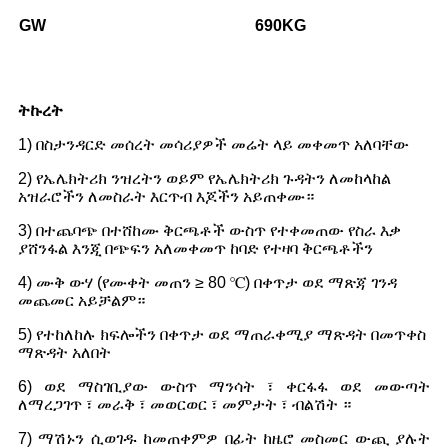
GW
690
KG
ትኩረት
1) በስታንዳርድ መሰረት መሳሪያዎች መሬት ላይ መቀመጥ አለባቸው
2) የኤሌክትሪክ ንዝረትን ወይም የኤሌክትሪክ ጉዳትን ለመከላከል
አዝራሮችን ለመስራት እርጥብ እጆችን አይጠቀሙ።
3) በተጨባጭ በተሸከሙ ቅርጫቶች ውስጥ የተቀመጠው የስራ እቃ
ያሸንፋል እንጂ በጭፍን አለመቀመጥ ከባድ የተዛባ ቅርጫቶችን
4) ሙቅ ውሃ (የሙቀት መጠን ≥ 80 ℃) በቀጥታ ወደ ማጽጃ ገንዳ
መጨመር አይቻልም።
5) የተከለከሉ ክፍሎችን በቀጥታ ወደ ማጠራቀሚያ ማጽዳት በመጥቀስ
ማጽዳት አለበት
6) ወደ ማስገቢያው ውስጥ ማንሳት ፣ ቀርፋፋ ወደ መውጣት
ለማረጋገጥ ፣ መራቅ ፣ መወርወር ፣ መምታት ፣ ብልሽት ።
7) ማሽኑን ሲወገዱ ከመጠቀምዎ በፊት ከዜሮ መስመር ውጪ ያሉት