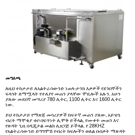
መግለጫ
ለዚህ ተከታታይ ለአልትራሳውንድ ነጠላ-ታንክ እቃዎች የደንበኞችን
ፍላጎት ለማሟላት የተለያየ መጠን ያላቸው ሞዴሎች አሉን. አሁን
ያለው መደበኛ መሣሪያ 780 ሊትር, 1100 ሊትር እና 1600 ሊትር
ነው.
ይህ ተከታታይ የማጽጃ መሳሪያዎች ከፍተኛ መጠን ያለው, አይዝጌ
ብረት ማሞቂያ ቱቦ በፍጥነት ሊሞቅ ይችላል, የሙቀት መጠን እና
የጽዳት ጊዜ በዲጂታል መልክ ሊዘጋጅ ይችላል. የ 28KHZ
የአልትራሳውንድ ድግግሞሽ የብረት ክፍሎችን ወለል በብቃት ማጽዳት