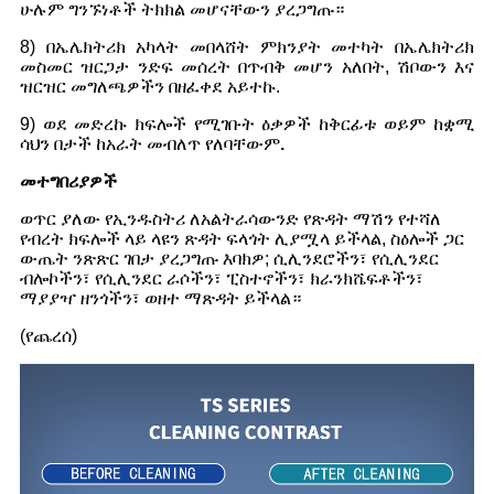
ሁሉም ግንኙነቶች ትክክል መሆናቸውን ያረጋግጡ።
8) በኤሌክትሪክ አካላት መበላሸት ምክንያት መተካት በኤሌክትሪክ
መስመር ዝርጋታ ንድፍ መሰረት በጥብቅ መሆን አለበት, ሽቦውን እና
ዝርዝር መግለጫዎችን በዘፈቀደ አይተኩ.
9) ወደ መድረኩ ክፍሎች የሚገቡት ዕቃዎች ከቅርፊቱ ወይም ከቋሚ
ሳህን በታች ከአራት መብለጥ የለባቸውም
.
መተግበሪያዎች
ወጥር ያለው የኢንዱስትሪ ለአልትራሳውንድ የጽዳት ማሽን የተሻለ
የብረት ክፍሎች ላይ ላዩን ጽዳት ፍላጎት ሊያሟላ ይችላል, ስዕሎች ጋር
ውጤት ንጽጽር ገበታ ያረጋግጡ እባክዎ; ሲሊንደሮችን፣ የሲሊንደር
ብሎኮችን፣ የሲሊንደር ራሶችን፣ ፒስተኖችን፣ ክራንክሼፍቶችን፣
ማያያዣ ዘንጎችን፣ ወዘተ ማጽዳት ይችላል።
(የጨረሰ)