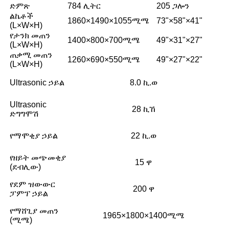
ድምጽ
784 ሊትር
205 ጋሎን
ልኬቶች
1860×1490×1055ሚሜ
73"×58"×41"
(L×W×H)
የታንክ መጠን
1400×800×700ሚሜ
49"×31"×27"
(L×W×H)
ጠቃሚ መጠን
1260×690×550ሚሜ
49"×27"×22"
(L×W×H)
Ultrasonic ኃይል
8.0 ኪ.ወ
Ultrasonic
28 ኪኸ
ድግግሞሽ
የማሞቂያ ኃይል
22 ኪ.ወ
የዘይት መጭመቂያ
15 ዋ
(ደብሊው)
የደም ዝውውር
200 ዋ
ፓምፕ ኃይል
የማሸጊያ መጠን
1965×1800×1400ሚሜ
(ሚሜ)