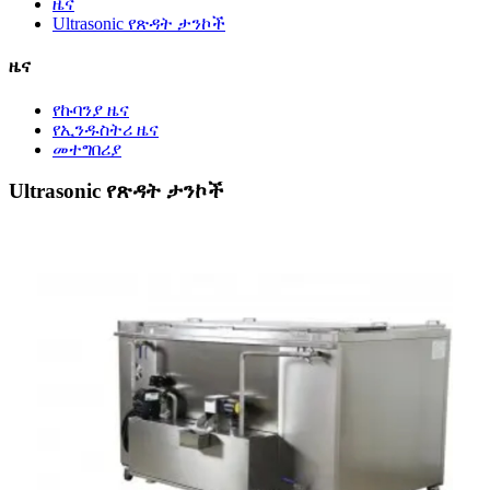
ዜና
Ultrasonic የጽዳት ታንኮች
ዜና
የኩባንያ ዜና
የኢንዱስትሪ ዜና
መተግበሪያ
Ultrasonic የጽዳት ታንኮች