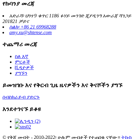
የኩባንያ መረጃ
አድራሻ፡ ህንፃ 9 ቁጥር 1186 ፉሃይ መንገድ ጂያዲንግ አውራጃ ሻንጋይ
201821 ቻይና
ስልክ፡ +86 21 69968288
amy.xu@shtense.com
ተጨማሪ መረጃ
ስለ እኛ
ምርቶች
ቪዲዮዎች
ያግኙን
ይመዝገቡ እና የቅርብ ጊዜ ዜናዎችን እና ቅናሾችን ያግኙ
ሰብስክራይብ ያድርጉ
እንደተገናኙ ይቆዩ
© የቅጂ መብት - 2010-2022፡ ሁሉም መብቶች የተጠበቁ ናቸው።
ትኩስ