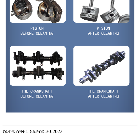
የልጥፍ ሰዓት፡- ኦክቶበር-30-2022