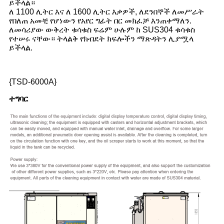
ይችላል።
ለ 1100 ሊትር እና ለ 1600 ሊትር እቃዎች, ለደንበኞች ለመሥራት
የበለጠ አመቺ የሆነውን የአየር ግፊት በር መክፈቻ እንጠቀማለን.
ለመሳሪያው ውቅረት ቁሳቁስ ፍሬም ሁሉም ከ SUS304 ቁሳቁስ
የተሠሩ ናቸው። ትላልቅ የክብደት ክፍሎችን ማጽዳትን ሊያሟላ
ይችላል.
{TSD-6000A}
ተግባር