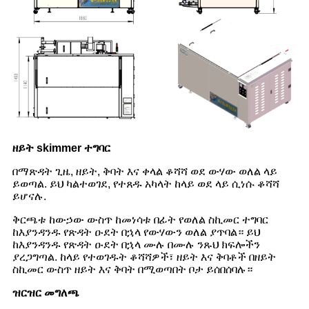
ዘይት skimmer ተግባር
በማጽዳት ጊዜ, ዘይት, ቅባት እና ቀላል ቆሻሻ ወደ ውሃው ወለል ላይ
ይወጣል. ይህ ካልተወገደ, የተጸዱ አካላት ከላይ ወደ ላይ ሲነሱ ቆሻሻ
ይሆናሉ.
ቅርጫቱ ከውኃው ውስጥ ከመነሳቱ በፊት የወለል ስኪመር ተግባር
ከእያንዳንዱ የጽዳት ዑደት በኋላ የውሃውን ወለል ያጥባል። ይህ
ከእያንዳንዱ የጽዳት ዑደት በኋላ ሙሉ በሙሉ ንጹህ ክፍሎችን
ያረጋግጣል. ከላይ የተወገዱት ቆሻሻዎች፣ ዘይት እና ቅባቶች በዘይት
ስኪመር ውስጥ ዘይት እና ቅባት በሚወጣበት ቦታ ይሰበሰባሉ።
ዝርዝር መግለጫ